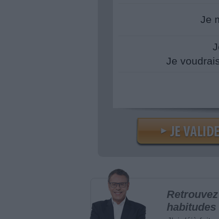
Je 
J
Je voudrai
Retrouvez 
habitudes 