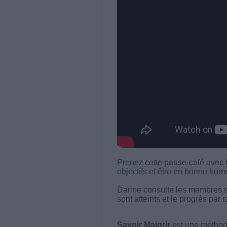
Prenez cette pause-café avec D
objectifs et être en bonne hume
Darine consulte les membres sur
sont atteints et le progrès par 
Savoir Maigrir
est une méthode