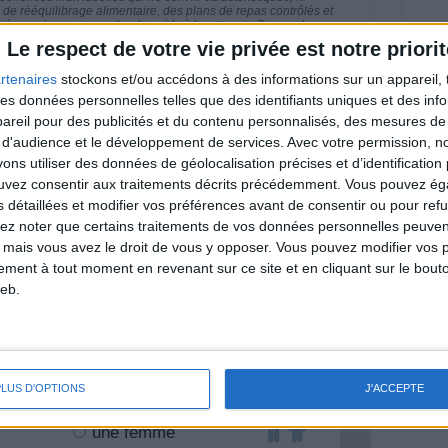
e rééquilibrage alimentaire, des plans de repas contrôlés et
 nécessaires pour perdre du poids à long terme. Demandez
nt avant d'entreprendre un régime amincissant, un programme
Le respect de votre vie privée est notre priorit
itionnelles.
rtenaires
stockons et/ou accédons à des informations sur un appareil, t
 des données personnelles telles que des identifiants uniques et des in
reil pour des publicités et du contenu personnalisés, des mesures de p
 d'audience et le développement de services.
Avec votre permission, n
& Motivation
s utiliser des données de géolocalisation précises et d’identification 
Voir tout
ouvez consentir aux traitements décrits précédemment. Vous pouvez é
nt et de la Communauté Savoir Maigrir vous
s détaillées et modifier vos préférences avant de consentir ou pour ref
s rapprocher sereinement de votre objectif
lez noter que certains traitements de vos données personnelles peuven
 mais vous avez le droit de vous y opposer. Vous pouvez modifier vos 
tement à tout moment en revenant sur ce site et en cliquant sur le bouto
eb.
lan minceur
(env. 2 min)
PLUS D'OPTIONS
J'ACCEPTE
un homme
Je suis
une femme