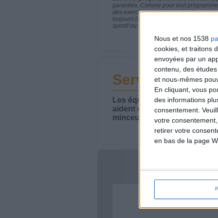
garanties. Comme pour tout programme d
des exercices physiques réguliers sont
toujours l'avis de votre médecin traita
sportif ou de modifier vos habitudes nutr
Nous et nos 1538
pa
cookies, et traitons
envoyées par un appa
contenu, des études
Service-client 
et nous-mêmes pouvon
En cliquant, vous p
Les équipes du Service-clie
des informations plu
aident chaque semaine à vou
consentement.
Veuil
minceur.
votre consentement,
retirer votre consen
en bas de la page W
Votre bi