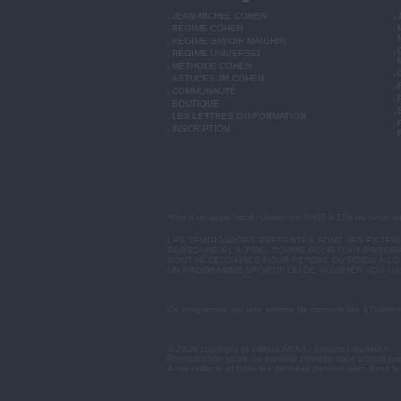
JEAN-MICHEL COHEN
RÉGIME COHEN
RÉGIME SAVOIR MAIGRIR
RÉGIME UNIVERSEL
MÉTHODE COHEN
ASTUCES JM COHEN
COMMUNAUTÉ
BOUTIQUE
LES LETTRES D'INFORMATION
INSCRIPTION
*Prix d'un appel local. Ouvert de 9H00 à 15h du lundi a
LES TÉMOIGNAGES PRÉSENTÉS SONT DES EXPÉRIEN
PERSONNE A L'AUTRE. COMME POUR TOUT PROGRA
SONT NÉCESSAIRES POUR PERDRE DU POIDS À LON
UN PROGRAMME SPORTIF OU DE MODIFIER VOS HA
Ce programme est une somme de conseils liés à l'aliment
© 2026 copyright et éditeur ANXA / powered by ANXA
Reproduction totale ou partielle interdite sans accord pr
Anxa collecte et traite les données personnelles dans le