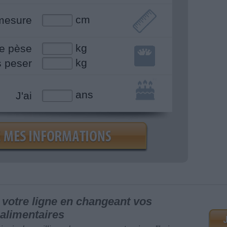
cm
mesure
kg
e pèse
kg
s peser
ans
J'ai
votre ligne en changeant vos
alimentaires