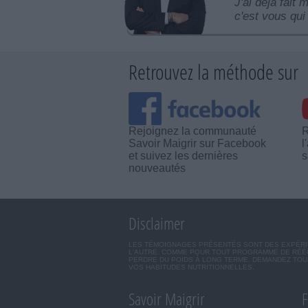
J'ai déjà fait 
c'est vous qui 
Retrouvez la méthode sur
Rejoignez la communauté
R
Savoir Maigrir sur Facebook
l
et suivez les dernières
s
nouveautés
Disclaimer
LES TÉMOIGNAGES PRÉSENTÉS SONT DES EXPÉRIEN
L'AUTRE. COMME POUR TOUT PROGRAMME DE RÉÉQ
PERDRE DU POIDS À LONG TERME. DEMANDEZ TOUJ
VOS HABITUDES NUTRITIONNELLES.
Savoir Maigrir
F