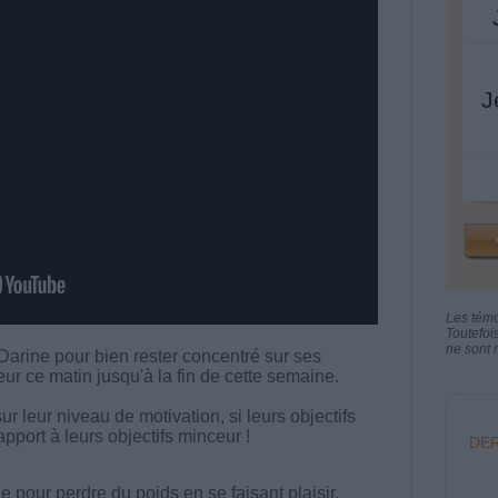
J
Les tém
Toutefoi
ne sont n
arine pour bien rester concentré sur ses
ur ce matin jusqu'à la fin de cette semaine.
 leur niveau de motivation, si leurs objectifs
rapport à leurs objectifs minceur !
DER
 pour perdre du poids en se faisant plaisir.