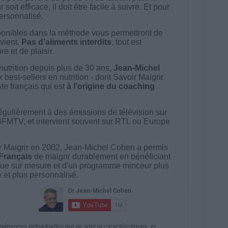
t efficace, il doit être facile à suivre. Et pour
 personnalisé.
onibles dans la méthode vous permettront de
vient.
Pas d'aliments interdits
, tout est
e et de plaisir.
nutrition depuis plus de 30 ans,
Jean-Michel
best-sellers en nutrition - dont Savoir Maigrir
ste français qui est
à l'origine du coaching
égulièrement à des émissions de télévision sur
BFMTV, et intervient souvent sur RTL ou Europe
 Maigrir en 2002, Jean-Michel Cohen a permis
 Français
de maigrir durablement en bénéficiant
ue sur mesure et d'un programme minceur plus
té et plus personnalisé.
riences individuelles qui ne sont ni caractéristiques, ni