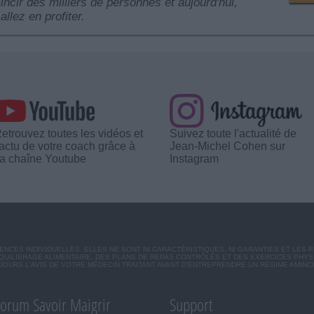
mincir des milliers de personnes et aujourd'hui,
allez en profiter.
etrouvez toutes les vidéos et
Suivez toute l'actualité de
'actu de votre coach grâce à
Jean-Michel Cohen sur
a chaîne Youtube
Instagram
CES INDIVIDUELLES. ELLES NE SONT NI CARACTÉRISTIQUES, NI GARANTIES ET LES 
UILIBRAGE ALIMENTAIRE, DES PLANS DE REPAS CONTRÔLÉS ET DES EXERCICES PHY
OURS L'AVIS DE VOTRE MÉDECIN TRAITANT AVANT D'ENTREPRENDRE UN RÉGIME AMINC
orum Savoir Maigrir
Support