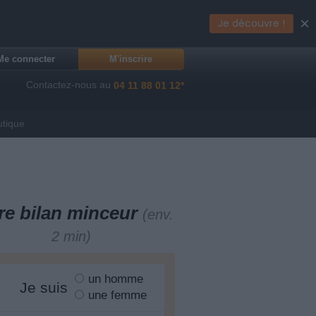
×
Je découvre !
Me connecter
M'inscrire
Contactez-nous au
04 11 88 01 12*
utique
re bilan minceur
(env.
2 min)
un homme
Je suis
une femme