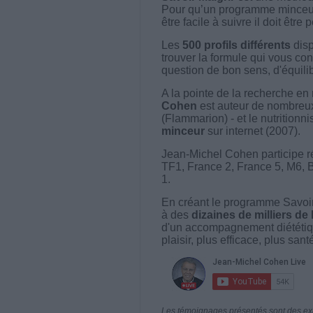
Pour qu’un programme minceur soi
être facile à suivre il doit être
Les
500 profils différents
disp
trouver la formule qui vous con
question de bon sens, d'équilibr
A la pointe de la recherche en 
Cohen
est auteur de nombreux 
(Flammarion) - et le nutritionni
minceur
sur internet (2007).
Jean-Michel Cohen participe r
TF1, France 2, France 5, M6, 
1.
En créant le programme Savoir
à des
dizaines de milliers de
d'un accompagnement diététiq
plaisir, plus efficace, plus san
Les témoignages présentés sont des expé