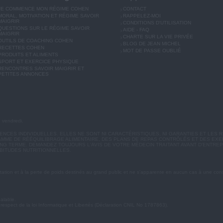
JE COMMENCE MON RÉGIME COHEN
CONTACT
MORAL, MOTIVATION ET RÉGIME SAVOIR
RAPPELEZ-MOI
MAIGRIR
CONDITIONS D'UTILISATION
QUESTIONS SUR LE RÉGIME SAVOIR
AIDE - FAQ
MAIGRIR
CHARTE SUR LA VIE PRIVÉE
OUTILS DE COACHING COHEN
BLOG DE JEAN MICHEL
RECETTES COHEN
MOT DE PASSE OUBLIÉ
PRODUITS ET ALIMENTS
SPORT ET EXERCICE PHYSIQUE
RENCONTRES SAVOIR MAIGRIR ET
PETITES ANNONCES
u vendredi.
CES INDIVIDUELLES. ELLES NE SONT NI CARACTÉRISTIQUES, NI GARANTIES ET LES R
MME DE RÉÉQUILIBRAGE ALIMENTAIRE, DES PLANS DE REPAS CONTRÔLÉS ET DES EX
G TERME. DEMANDEZ TOUJOURS L'AVIS DE VOTRE MÉDECIN TRAITANT AVANT D'ENTREP
BITUDES NUTRITIONNELLES.
ation et à la perte de poids destinés au grand public et ne s'apparente en aucun cas à une cons
éalable.
 respect de la loi Informatique et Libertés (Déclaration CNIL No 1787863).