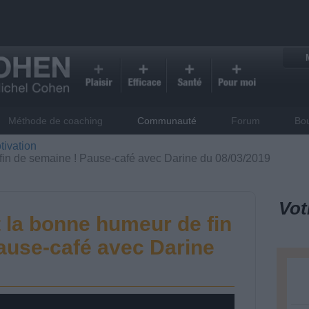
Méthode de coaching
Communauté
Forum
Bo
tivation
 fin de semaine ! Pause-café avec Darine du 08/03/2019
Vot
t la bonne humeur de fin
ause-café avec Darine