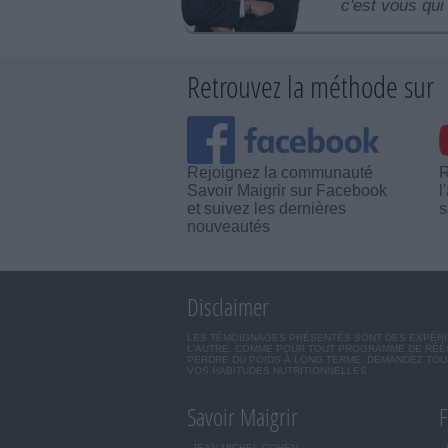
c'est vous qui 
Retrouvez la méthode sur
Rejoignez la communauté
R
Savoir Maigrir sur Facebook
l
et suivez les dernières
s
nouveautés
Disclaimer
LES TÉMOIGNAGES PRÉSENTÉS SONT DES EXPÉRIEN
L'AUTRE. COMME POUR TOUT PROGRAMME DE RÉÉQ
PERDRE DU POIDS À LONG TERME. DEMANDEZ TOUJ
VOS HABITUDES NUTRITIONNELLES.
Savoir Maigrir
F
JEAN-MICHEL COHEN