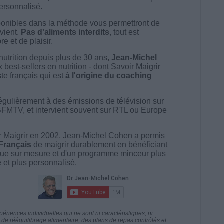
 personnalisé.
onibles dans la méthode vous permettront de
vient.
Pas d'aliments interdits
, tout est
e et de plaisir.
nutrition depuis plus de 30 ans,
Jean-Michel
best-sellers en nutrition - dont Savoir Maigrir
ste français qui est
à l'origine du coaching
égulièrement à des émissions de télévision sur
BFMTV, et intervient souvent sur RTL ou Europe
 Maigrir en 2002, Jean-Michel Cohen a permis
 Français
de maigrir durablement en bénéficiant
ue sur mesure et d'un programme minceur plus
té et plus personnalisé.
riences individuelles qui ne sont ni caractéristiques, ni
e rééquilibrage alimentaire, des plans de repas contrôlés et