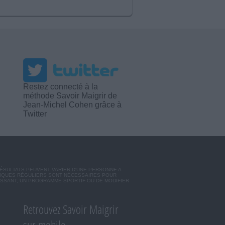
Restez connecté à la
méthode Savoir Maigrir de
Jean-Michel Cohen grâce à
Twitter
RÉSULTATS PEUVENT VARIER D'UNE PERSONNE A
SIQUES RÉGULIERS SONT NÉCESSAIRES POUR
ISSANT, UN PROGRAMME SPORTIF OU DE MODIFIER
Retrouvez Savoir Maigrir
sur mobile