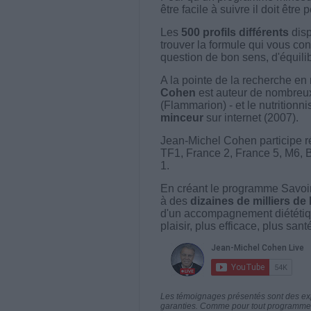
être facile à suivre il doit être
Les
500 profils différents
disp
trouver la formule qui vous con
question de bon sens, d'équilibr
A la pointe de la recherche en 
Cohen
est auteur de nombreux 
(Flammarion) - et le nutritionni
minceur
sur internet (2007).
Jean-Michel Cohen participe r
TF1, France 2, France 5, M6, 
1.
En créant le programme Savoir
à des
dizaines de milliers de
d'un accompagnement diététiq
plaisir, plus efficace, plus san
Les témoignages présentés sont des expé
garanties. Comme pour tout programme d