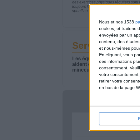
des exercices physiques réguliers sont
toujours l'avis de votre médecin traita
sportif ou de modifier vos habitudes nutr
Nous et nos 1538
pa
cookies, et traitons
envoyées par un appa
contenu, des études
Service-client 
et nous-mêmes pouvon
En cliquant, vous p
Les équipes du Service-clie
des informations plu
aident chaque semaine à vou
consentement.
Veuil
minceur.
votre consentement,
retirer votre consen
en bas de la page W
Votre bi