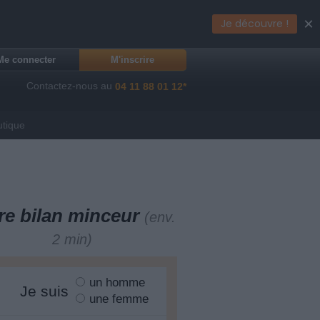
×
Je découvre !
Me connecter
M'inscrire
Contactez-nous au
04 11 88 01 12*
utique
re bilan minceur
(env.
2 min)
un homme
Je suis
une femme