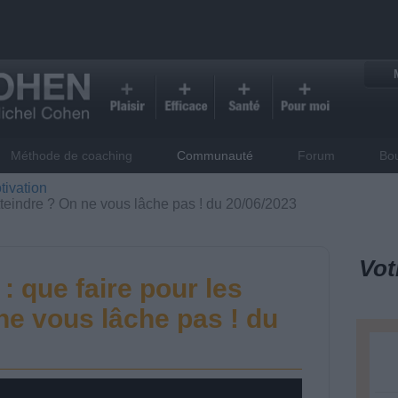
Méthode de coaching
Communauté
Forum
Bo
tivation
atteindre ? On ne vous lâche pas ! du 20/06/2023
Vot
 : que faire pour les
ne vous lâche pas ! du