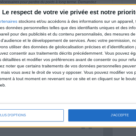
 nécessaires pour perdre du poids à long terme. Demandez
nt avant d'entreprendre un régime amincissant, un programme
itionnelles.
Le respect de votre vie privée est notre priorit
rtenaires
stockons et/ou accédons à des informations sur un appareil, t
 des données personnelles telles que des identifiants uniques et des in
reil pour des publicités et du contenu personnalisés, des mesures de p
 d'audience et le développement de services.
Avec votre permission, n
& Motivation
Voir tout
s utiliser des données de géolocalisation précises et d’identification 
ouvez consentir aux traitements décrits précédemment. Vous pouvez é
nt et de la Communauté Savoir Maigrir vous
s détaillées et modifier vos préférences avant de consentir ou pour ref
s rapprocher sereinement de votre objectif
lez noter que certains traitements de vos données personnelles peuven
 mais vous avez le droit de vous y opposer. Vous pouvez modifier vos 
tement à tout moment en revenant sur ce site et en cliquant sur le bouto
eb.
lan minceur
(env. 2 min)
PLUS D'OPTIONS
J'ACCEPTE
un homme
Je suis
une femme