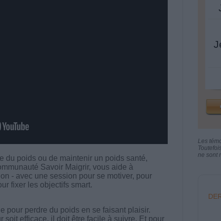
J
Les tém
Toutefoi
ne sont n
re du poids ou de maintenir un poids santé,
communauté Savoir Maigrir, vous aide à
tion - avec une session pour se motiver, pour
our fixer les objectifs smart.
DER
 pour perdre du poids en se faisant plaisir.
t efficace, il doit être facile à suivre. Et pour