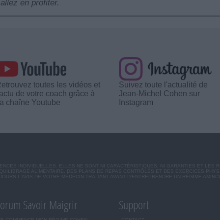
allez en profiter.
etrouvez toutes les vidéos et
Suivez toute l'actualité de
'actu de votre coach grâce à
Jean-Michel Cohen sur
a chaîne Youtube
Instagram
CES INDIVIDUELLES. ELLES NE SONT NI CARACTÉRISTIQUES, NI GARANTIES ET LES 
UILIBRAGE ALIMENTAIRE, DES PLANS DE REPAS CONTRÔLÉS ET DES EXERCICES PHY
OURS L'AVIS DE VOTRE MÉDECIN TRAITANT AVANT D'ENTREPRENDRE UN RÉGIME AMINC
orum Savoir Maigrir
Support
JE COMMENCE MON RÉGIME COHEN
CONTACT