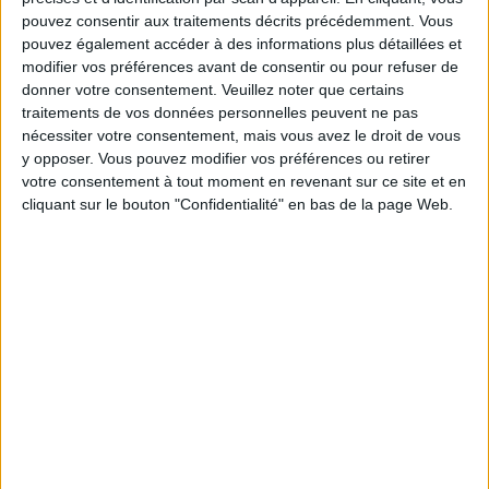
pouvez consentir aux traitements décrits précédemment. Vous
pouvez également accéder à des informations plus détaillées et
modifier vos préférences avant de consentir ou pour refuser de
Service-client & Motivation
donner votre consentement.
Veuillez noter que certains
Voir tout
traitements de vos données personnelles peuvent ne pas
Les équipes du Service-client et de la
nécessiter votre consentement, mais vous avez le droit de vous
Communauté Savoir Maigrir vous aident
y opposer. Vous pouvez modifier vos préférences ou retirer
chaque semaine à vous rapprocher
votre consentement à tout moment en revenant sur ce site et en
sereinement de votre objectif minceur.
cliquant sur le bouton "Confidentialité" en bas de la page Web.
Votre bilan minceur
(env. 2
min)
un homme
Je suis
une femme
cm
Je mesure