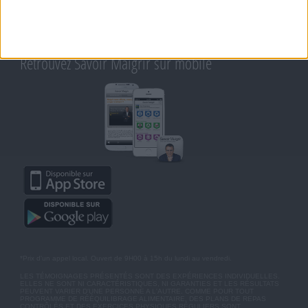
CONDITIONS D'UTILISATION
AIDE - FAQ
CHARTE SUR LA VIE PRIVÉE
BLOG DE JEAN MICHEL
MOT DE PASSE OUBLIÉ
Retrouvez Savoir Maigrir sur mobile
*Prix d'un appel local. Ouvert de 9H00 à 15h du lundi au vendredi.
LES TÉMOIGNAGES PRÉSENTÉS SONT DES EXPÉRIENCES INDIVIDUELLES.
ELLES NE SONT NI CARACTÉRISTIQUES, NI GARANTIES ET LES RÉSULTATS
PEUVENT VARIER D'UNE PERSONNE A L'AUTRE. COMME POUR TOUT
PROGRAMME DE RÉÉQUILIBRAGE ALIMENTAIRE, DES PLANS DE REPAS
CONTRÔLÉS ET DES EXERCICES PHYSIQUES RÉGULIERS SONT