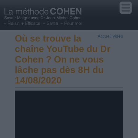
Où se trouve la
Accueil vidéo
chaîne YouTube du Dr
Cohen ? On ne vous
lâche pas dès 8H du
14/08/2020