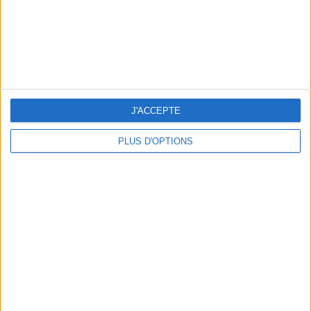
Retrouvez votre ligne en
changeant vos habitudes
alimentaires
J'ai déjà fait mincir des milliers de
J'ACCEPTE
personnes et aujourd'hui, c'est
vous qui allez en profiter.
PLUS D'OPTIONS
Retrouvez la méthode sur
Rejoignez la communauté Savoir Maigrir sur Facebook
et suivez les dernières nouveautés