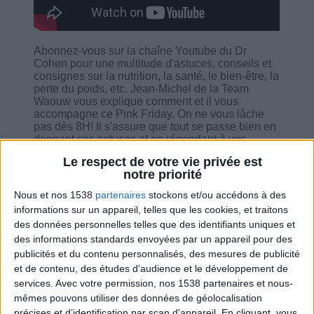
Abonnez-vous sur la chaîne Youtube du Dr
Cohen pour une multitude d'astuces, conseils et
consignes sur la nutrition, la santé, le bien-être, la
perte du poids, etc. Jean-Michel de la Team
Waouw vous explique comment et il vous
accompagne ce Pink Friday, On ne vous lâche
pas dès 8H! Il s'assure que tout se passe bien en
donnant ses astuces et en répondant à vos
questions. Il fait un petit rappel sur l'application
Le respect de votre vie privée est
Savoir Maigrir et bien sur il vous guide sur les
notre priorité
outils du programme - la FAQ, les recettes...
Bonne consultation !
Nous et nos 1538
partenaires
stockons et/ou accédons à des
informations sur un appareil, telles que les cookies, et traitons
des données personnelles telles que des identifiants uniques et
des informations standards envoyées par un appareil pour des
publicités et du contenu personnalisés, des mesures de publicité
et de contenu, des études d'audience et le développement de
Combien de kilos souhaitez-vous perdre ?
services.
Avec votre permission, nos 1538 partenaires et nous-
mêmes pouvons utiliser des données de géolocalisation
Moins de
De 5 à 10
Plus de
5 kilos
kilos
10 kilos
précises et d’identification par scan d'appareil. En cliquant, vous