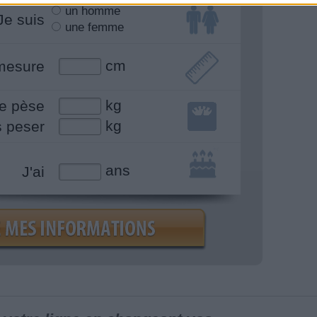
un homme
Je suis
une femme
cm
mesure
kg
e pèse
kg
s peser
ans
J'ai