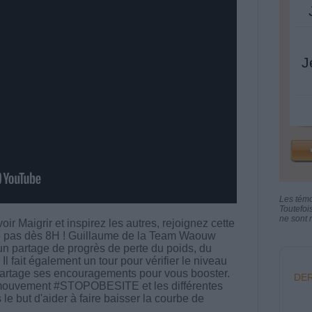
J
Les tém
Toutefoi
ne sont n
ir Maigrir et inspirez les autres, rejoignez cette
he pas dès 8H ! Guillaume de la Team Waouw
un partage de progrès de perte du poids, du
 fait également un tour pour vérifier le niveau
partage ses encouragements pour vous booster.
DER
le mouvement #STOPOBESITE et les différentes
 le but d'aider à faire baisser la courbe de