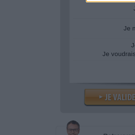
Je 
J
Je voudrai