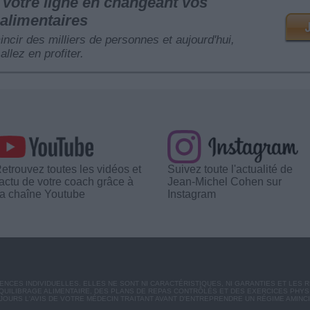
votre ligne en changeant vos
alimentaires
mincir des milliers de personnes et aujourd'hui,
allez en profiter.
etrouvez toutes les vidéos et
Suivez toute l'actualité de
'actu de votre coach grâce à
Jean-Michel Cohen sur
a chaîne Youtube
Instagram
CES INDIVIDUELLES. ELLES NE SONT NI CARACTÉRISTIQUES, NI GARANTIES ET LES 
UILIBRAGE ALIMENTAIRE, DES PLANS DE REPAS CONTRÔLÉS ET DES EXERCICES PHY
OURS L'AVIS DE VOTRE MÉDECIN TRAITANT AVANT D'ENTREPRENDRE UN RÉGIME AMINC