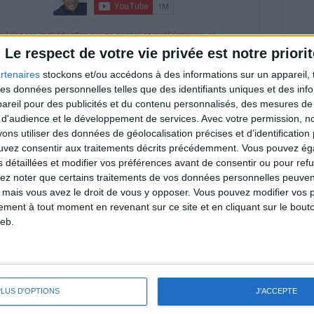
riences individuelles qui ne sont ni caractéristiques, ni
e rééquilibrage alimentaire, des plans de repas contrôlés et
Le respect de votre vie privée est notre priorit
 nécessaires pour perdre du poids à long terme. Demandez
nt avant d'entreprendre un régime amincissant, un programme
rtenaires
stockons et/ou accédons à des informations sur un appareil, t
itionnelles.
 des données personnelles telles que des identifiants uniques et des in
reil pour des publicités et du contenu personnalisés, des mesures de p
 d'audience et le développement de services.
Avec votre permission, n
s utiliser des données de géolocalisation précises et d’identification 
& Motivation
ouvez consentir aux traitements décrits précédemment. Vous pouvez é
Voir tout
s détaillées et modifier vos préférences avant de consentir ou pour ref
lez noter que certains traitements de vos données personnelles peuven
nt et de la Communauté Savoir Maigrir vous
 mais vous avez le droit de vous y opposer. Vous pouvez modifier vos 
s rapprocher sereinement de votre objectif
tement à tout moment en revenant sur ce site et en cliquant sur le bouto
eb.
lan minceur
(env. 2 min)
PLUS D'OPTIONS
J'ACCEPTE