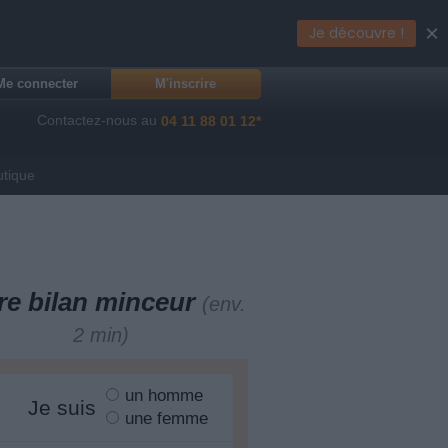
×
Je découvre !
Me connecter
M'inscrire
Contactez-nous au
04 11 88 01 12*
utique
re bilan minceur
(env.
2 min)
un homme
Je suis
une femme