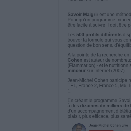
Savoir Maigrir
est une méthode
Pour qu’un programme minceur soi
être facile à suivre il doit être
Les
500 profils différents
disp
trouver la formule qui vous con
question de bon sens, d'équilibr
A la pointe de la recherche en 
Cohen
est auteur de nombreux 
(Flammarion) - et le nutritionni
minceur
sur internet (2007).
Jean-Michel Cohen participe r
TF1, France 2, France 5, M6, 
1.
En créant le programme Savoir
à des
dizaines de milliers de
d'un accompagnement diététiq
plaisir, plus efficace, plus san