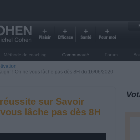
Méthode de coaching
Communauté
Forum
Bo
tivation
Maigrir ! On ne vous lâche pas dès 8H du 16/06/2020
Vot
réussite sur Savoir
e vous lâche pas dès 8H