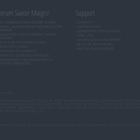
orum Savoir Maigrir
Support
JE COMMENCE MON RÉGIME COHEN
CONTACT
MORAL, MOTIVATION ET RÉGIME SAVOIR
RAPPELEZ-MOI
MAIGRIR
CONDITIONS D'UTILISATION
QUESTIONS SUR LE RÉGIME SAVOIR
AIDE - FAQ
MAIGRIR
CHARTE SUR LA VIE PRIVÉE
OUTILS DE COACHING COHEN
BLOG DE JEAN MICHEL
RECETTES COHEN
MOT DE PASSE OUBLIÉ
PRODUITS ET ALIMENTS
SPORT ET EXERCICE PHYSIQUE
RENCONTRES SAVOIR MAIGRIR ET
PETITES ANNONCES
u vendredi.
CES INDIVIDUELLES. ELLES NE SONT NI CARACTÉRISTIQUES, NI GARANTIES ET LES R
MME DE RÉÉQUILIBRAGE ALIMENTAIRE, DES PLANS DE REPAS CONTRÔLÉS ET DES EX
G TERME. DEMANDEZ TOUJOURS L'AVIS DE VOTRE MÉDECIN TRAITANT AVANT D'ENTREP
BITUDES NUTRITIONNELLES.
ation et à la perte de poids destinés au grand public et ne s'apparente en aucun cas à une cons