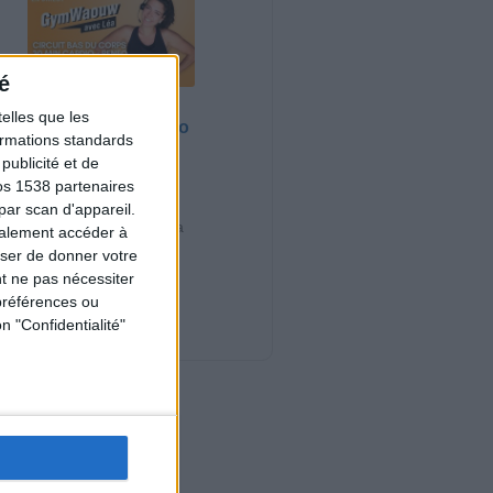
é
Bas du Corps en
elles que les
Feu : 30 min Cardio
formations standards
+ Renfo Muscu |
ublicité et de
GymWaouw 8H
os 1538 partenaires
avec Léa du
03/09/2025
par scan d'appareil.
Sport pour maigrir à la
galement accéder à
maison
user de donner votre
t ne pas nécessiter
Nouveautés
préférences ou
n "Confidentialité"