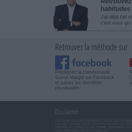
Retrouvez 
habitudes 
J'ai déjà fait 
c'est vous qui 
Retrouvez la méthode sur
Rejoignez la communauté
R
Savoir Maigrir sur Facebook
l
et suivez les dernières
s
nouveautés
Disclaimer
LES TÉMOIGNAGES PRÉSENTÉS SONT DES EXPÉRIEN
L'AUTRE. COMME POUR TOUT PROGRAMME DE RÉÉQ
PERDRE DU POIDS À LONG TERME. DEMANDEZ TOUJ
VOS HABITUDES NUTRITIONNELLES.