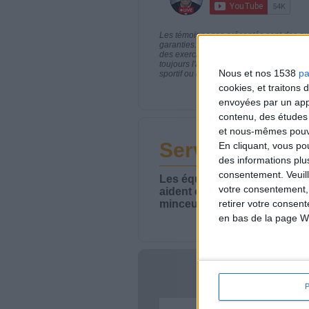
Les témoignages présentés sont des expé
garanties. Comme pour tout programme d
des exercices physiques réguliers sont
toujours l'avis de votre médecin traita
Nous et nos 1538
pa
sportif ou de modifier vos habitudes nutr
cookies, et traitons
envoyées par un appa
contenu, des études
et nous-mêmes pouvon
Service-client 
En cliquant, vous p
des informations plu
consentement.
Veuil
Les équipes du Service-clie
votre consentement,
aident chaque semaine à vou
minceur.
retirer votre consen
en bas de la page W
Votre bi