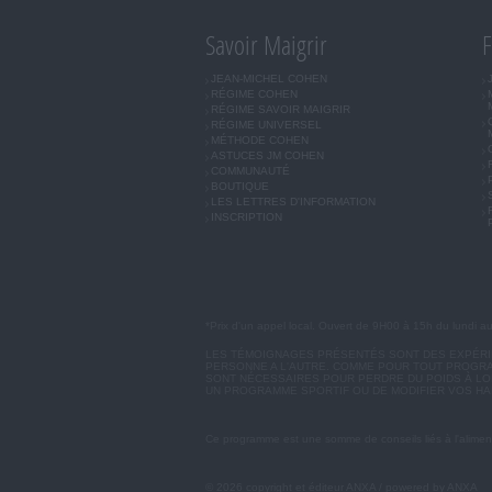
Savoir Maigrir
F
JEAN-MICHEL COHEN
RÉGIME COHEN
RÉGIME SAVOIR MAIGRIR
RÉGIME UNIVERSEL
MÉTHODE COHEN
ASTUCES JM COHEN
COMMUNAUTÉ
BOUTIQUE
LES LETTRES D'INFORMATION
INSCRIPTION
*Prix d'un appel local. Ouvert de 9H00 à 15h du lundi a
LES TÉMOIGNAGES PRÉSENTÉS SONT DES EXPÉRIEN
PERSONNE A L'AUTRE. COMME POUR TOUT PROGRA
SONT NÉCESSAIRES POUR PERDRE DU POIDS À LON
UN PROGRAMME SPORTIF OU DE MODIFIER VOS HA
Ce programme est une somme de conseils liés à l'aliment
© 2026 copyright et éditeur ANXA / powered by ANXA