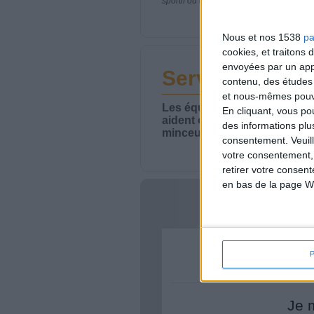
sportif ou de modifier vos habitudes nutr
Nous et nos 1538
pa
cookies, et traitons
envoyées par un appa
Service-client 
contenu, des études
et nous-mêmes pouvon
Les équipes du Service-clie
En cliquant, vous p
aident chaque semaine à vou
des informations plu
minceur.
consentement.
Veuil
votre consentement,
retirer votre consen
en bas de la page W
Votre bi
Je 