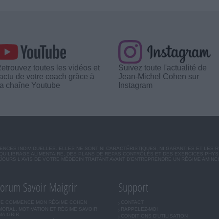
etrouvez toutes les vidéos et
Suivez toute l'actualité de
'actu de votre coach grâce à
Jean-Michel Cohen sur
a chaîne Youtube
Instagram
CES INDIVIDUELLES. ELLES NE SONT NI CARACTÉRISTIQUES, NI GARANTIES ET LES 
UILIBRAGE ALIMENTAIRE, DES PLANS DE REPAS CONTRÔLÉS ET DES EXERCICES PHY
OURS L'AVIS DE VOTRE MÉDECIN TRAITANT AVANT D'ENTREPRENDRE UN RÉGIME AMINC
orum Savoir Maigrir
Support
JE COMMENCE MON RÉGIME COHEN
CONTACT
MORAL, MOTIVATION ET RÉGIME SAVOIR
RAPPELEZ-MOI
MAIGRIR
CONDITIONS D'UTILISATION