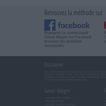
Retrouvez la méthode sur
Rejoignez la communauté
R
Savoir Maigrir sur Facebook
l
et suivez les dernières
s
nouveautés
Disclaimer
LES TÉMOIGNAGES PRÉSENTÉS SONT DES EXPÉRIEN
L'AUTRE. COMME POUR TOUT PROGRAMME DE RÉÉQ
PERDRE DU POIDS À LONG TERME. DEMANDEZ TOUJ
VOS HABITUDES NUTRITIONNELLES.
Savoir Maigrir
F
JEAN-MICHEL COHEN
RÉGIME COHEN
RÉGIME SAVOIR MAIGRIR