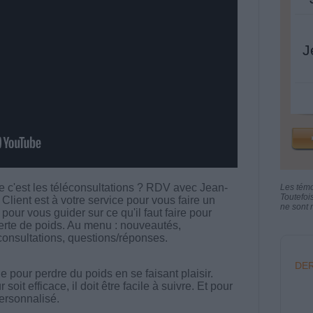
J
ue c'est les téléconsultations ? RDV avec Jean-
Les tém
Toutefoi
 Client est à votre service pour vous faire un
ne sont n
pour vous guider sur ce qu'il faut faire pour
perte de poids. Au menu : nouveautés,
consultations, questions/réponses.
DER
 pour perdre du poids en se faisant plaisir.
t efficace, il doit être facile à suivre. Et pour
 personnalisé.