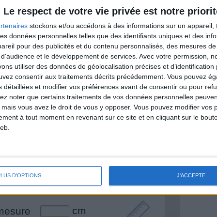
itionnelles.
Le respect de votre vie privée est notre priorit
rtenaires
stockons et/ou accédons à des informations sur un appareil, t
 des données personnelles telles que des identifiants uniques et des in
reil pour des publicités et du contenu personnalisés, des mesures de p
& Motivation
 d'audience et le développement de services.
Avec votre permission, n
Voir tout
s utiliser des données de géolocalisation précises et d’identification 
nt et de la Communauté Savoir Maigrir vous
ouvez consentir aux traitements décrits précédemment. Vous pouvez é
s rapprocher sereinement de votre objectif
s détaillées et modifier vos préférences avant de consentir ou pour ref
lez noter que certains traitements de vos données personnelles peuven
 mais vous avez le droit de vous y opposer. Vous pouvez modifier vos 
tement à tout moment en revenant sur ce site et en cliquant sur le bouto
eb.
lan minceur
(env. 2 min)
un homme
PLUS D'OPTIONS
J'ACCEPTE
Je suis
une femme
cm
mesure