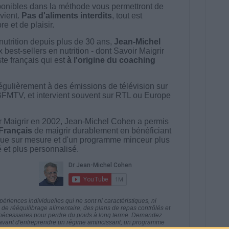
onibles dans la méthode vous permettront de
vient.
Pas d'aliments interdits
, tout est
e et de plaisir.
nutrition depuis plus de 30 ans,
Jean-Michel
best-sellers en nutrition - dont Savoir Maigrir
ste français qui est
à l'origine du coaching
égulièrement à des émissions de télévision sur
BFMTV, et intervient souvent sur RTL ou Europe
 Maigrir en 2002, Jean-Michel Cohen a permis
 Français
de maigrir durablement en bénéficiant
ue sur mesure et d'un programme minceur plus
té et plus personnalisé.
riences individuelles qui ne sont ni caractéristiques, ni
e rééquilibrage alimentaire, des plans de repas contrôlés et
 nécessaires pour perdre du poids à long terme. Demandez
nt avant d'entreprendre un régime amincissant, un programme