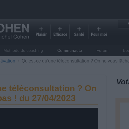
Méthode de coaching
Communauté
Forum
Bo
tivation
Qu'est-ce qu'une téléconsultation ? On ne vous lâch
Vot
ne téléconsultation ? On
pas ! du 27/04/2023