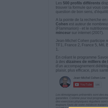
Les
500 profils différents
disp
trouver la formule qui vous con
question de bon sens, d'équilibr
A la pointe de la recherche en 
Cohen
est auteur de nombreux 
(Flammarion) - et le nutritionni
minceur
sur internet (2007).
Jean-Michel Cohen participe r
TF1, France 2, France 5, M6, 
1.
En créant le programme Savoir
à des
dizaines de milliers de
d'un accompagnement diététiq
plaisir, plus efficace, plus san
Les témoignages présentés sont des expé
garanties. Comme pour tout programme d
des exercices physiques réguliers sont
toujours l'avis de votre médecin traita