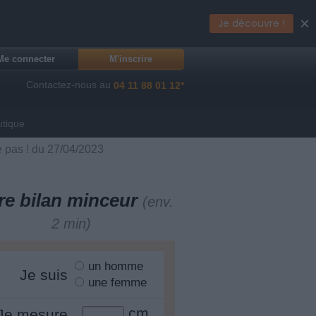
×
Je découvre !
Me connecter
M'inscrire
Contactez-nous au
04 11 88 01 12*
utique
e pas ! du 27/04/2023
re bilan minceur
(env.
2 min)
un homme
Je suis
une femme
cm
Je mesure