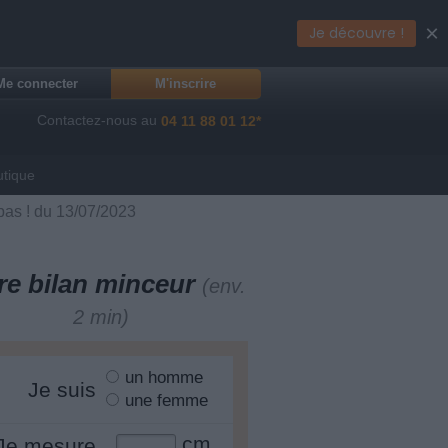
×
Je découvre !
Me connecter
M'inscrire
Contactez-nous au
04 11 88 01 12*
utique
pas ! du 13/07/2023
re bilan minceur
(env.
2 min)
un homme
Je suis
une femme
cm
Je mesure