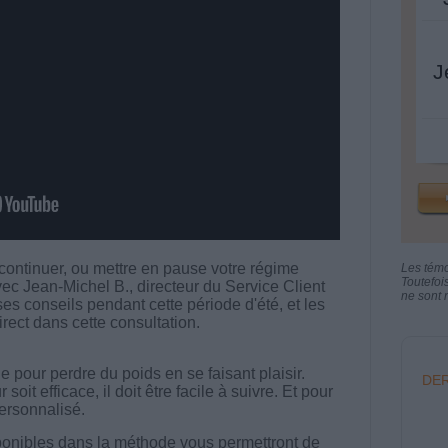
J
 continuer, ou mettre en pause votre régime
Les tém
Toutefoi
c Jean-Michel B., directeur du Service Client
ne sont n
es conseils pendant cette période d'été, et les
rect dans cette consultation.
 pour perdre du poids en se faisant plaisir.
DER
t efficace, il doit être facile à suivre. Et pour
 personnalisé.
onibles dans la méthode vous permettront de