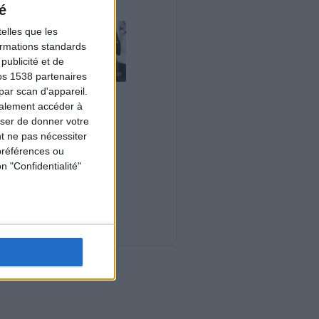
é
elles que les
formations standards
ublicité et de
os 1538 partenaires
par scan d'appareil.
Le plan à 1600
galement accéder à
calories est-il trop
copieux ?
user de donner votre
Consultation
t ne pas nécessiter
diététique du
préférences ou
03/08/2026
n "Confidentialité"
Webinaires en direct
Nouveautés