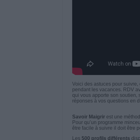
Voici des astuces pour suivre,
pendant les vacances. RDV ave
qui vous apporte son soutien, s
réponses à vos questions en di
Savoir Maigrir
est une méthode
Pour qu’un programme minceur soi
être facile à suivre il doit être
Les
500 profils différents
disp