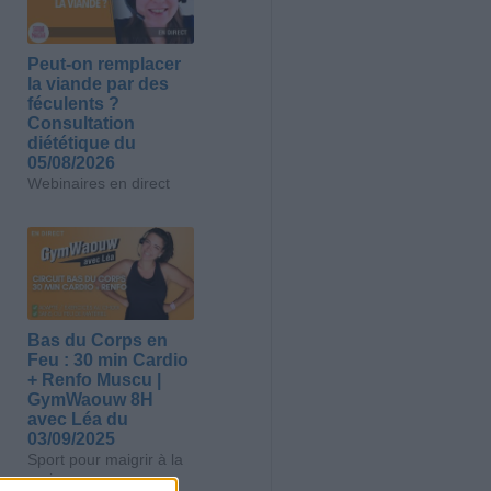
Peut-on remplacer
la viande par des
féculents ?
Consultation
diététique du
05/08/2026
Webinaires en direct
Bas du Corps en
Feu : 30 min Cardio
+ Renfo Muscu |
GymWaouw 8H
avec Léa du
03/09/2025
Sport pour maigrir à la
maison