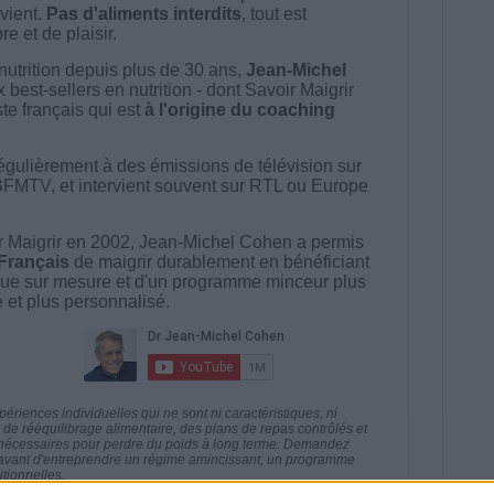
vient.
Pas d'aliments interdits
, tout est
e et de plaisir.
nutrition depuis plus de 30 ans,
Jean-Michel
best-sellers en nutrition - dont Savoir Maigrir
ste français qui est
à l'origine du coaching
égulièrement à des émissions de télévision sur
BFMTV, et intervient souvent sur RTL ou Europe
 Maigrir en 2002, Jean-Michel Cohen a permis
 Français
de maigrir durablement en bénéficiant
ue sur mesure et d'un programme minceur plus
té et plus personnalisé.
riences individuelles qui ne sont ni caractéristiques, ni
e rééquilibrage alimentaire, des plans de repas contrôlés et
 nécessaires pour perdre du poids à long terme. Demandez
nt avant d'entreprendre un régime amincissant, un programme
itionnelles.