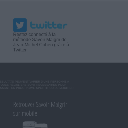
Restez connecté à la
méthode Savoir Maigrir de
Jean-Michel Cohen grâce à
Twitter
RÉSULTATS PEUVENT VARIER D'UNE PERSONNE A
SIQUES RÉGULIERS SONT NÉCESSAIRES POUR
ISSANT, UN PROGRAMME SPORTIF OU DE MODIFIER
Retrouvez Savoir Maigrir
sur mobile