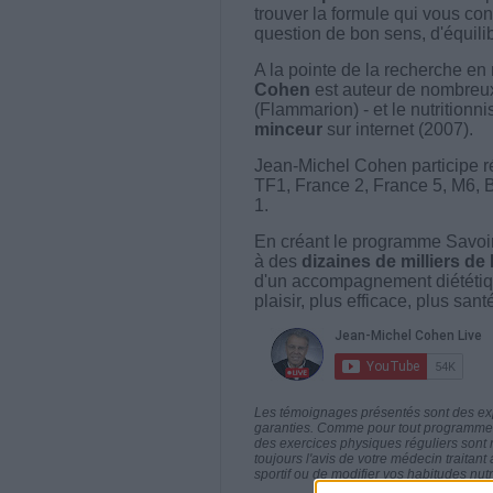
trouver la formule qui vous con
question de bon sens, d'équilibr
A la pointe de la recherche en 
Cohen
est auteur de nombreux 
(Flammarion) - et le nutritionni
minceur
sur internet (2007).
Jean-Michel Cohen participe r
TF1, France 2, France 5, M6, 
1.
En créant le programme Savoir
à des
dizaines de milliers de
d'un accompagnement diététiq
plaisir, plus efficace, plus san
Les témoignages présentés sont des expé
garanties. Comme pour tout programme d
des exercices physiques réguliers sont
toujours l'avis de votre médecin traita
sportif ou de modifier vos habitudes nutr