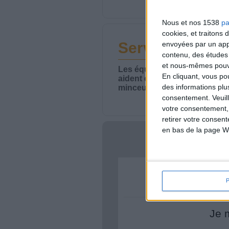
Nous et nos 1538
pa
cookies, et traitons
Service-client 
envoyées par un appa
contenu, des études
et nous-mêmes pouvon
Les équipes du Service-clie
En cliquant, vous p
aident chaque semaine à vou
des informations plu
minceur.
consentement.
Veuil
votre consentement,
retirer votre consen
en bas de la page W
Votre bi
Je 