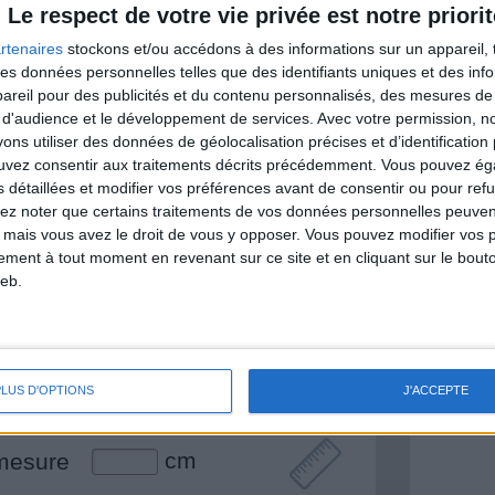
Le respect de votre vie privée est notre priorit
rtenaires
stockons et/ou accédons à des informations sur un appareil, t
 des données personnelles telles que des identifiants uniques et des in
& Motivation
reil pour des publicités et du contenu personnalisés, des mesures de p
Voir tout
 d'audience et le développement de services.
Avec votre permission, n
s utiliser des données de géolocalisation précises et d’identification 
nt et de la Communauté Savoir Maigrir vous
ouvez consentir aux traitements décrits précédemment. Vous pouvez é
s rapprocher sereinement de votre objectif
s détaillées et modifier vos préférences avant de consentir ou pour ref
lez noter que certains traitements de vos données personnelles peuven
 mais vous avez le droit de vous y opposer. Vous pouvez modifier vos 
tement à tout moment en revenant sur ce site et en cliquant sur le bouto
eb.
lan minceur
(env. 2 min)
un homme
Je suis
PLUS D'OPTIONS
J'ACCEPTE
une femme
cm
mesure