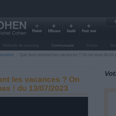
Méthode de coaching
Communauté
Forum
Bo
tivation
Que faire pendant les vacances ? On ne vous lâche 
Vot
ant les vacances ? On
pas ! du 13/07/2023