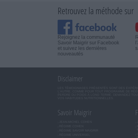
Retrouvez la méthode sur
Rejoignez la communauté
R
Savoir Maigrir sur Facebook
l
et suivez les dernières
s
nouveautés
Disclaimer
LES TÉMOIGNAGES PRÉSENTÉS SONT DES EXPÉRIEN
L'AUTRE. COMME POUR TOUT PROGRAMME DE RÉÉQ
PERDRE DU POIDS À LONG TERME. DEMANDEZ TOUJ
VOS HABITUDES NUTRITIONNELLES.
Savoir Maigrir
F
JEAN-MICHEL COHEN
RÉGIME COHEN
RÉGIME SAVOIR MAIGRIR
RÉGIME UNIVERSEL