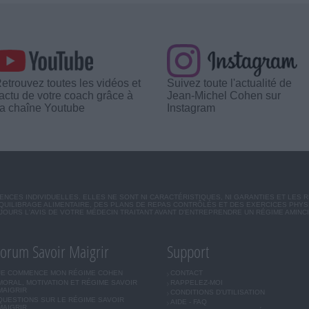
etrouvez toutes les vidéos et
Suivez toute l'actualité de
'actu de votre coach grâce à
Jean-Michel Cohen sur
a chaîne Youtube
Instagram
CES INDIVIDUELLES. ELLES NE SONT NI CARACTÉRISTIQUES, NI GARANTIES ET LES 
UILIBRAGE ALIMENTAIRE, DES PLANS DE REPAS CONTRÔLÉS ET DES EXERCICES PHY
OURS L'AVIS DE VOTRE MÉDECIN TRAITANT AVANT D'ENTREPRENDRE UN RÉGIME AMINC
orum Savoir Maigrir
Support
JE COMMENCE MON RÉGIME COHEN
CONTACT
MORAL, MOTIVATION ET RÉGIME SAVOIR
RAPPELEZ-MOI
MAIGRIR
CONDITIONS D'UTILISATION
QUESTIONS SUR LE RÉGIME SAVOIR
AIDE - FAQ
MAIGRIR