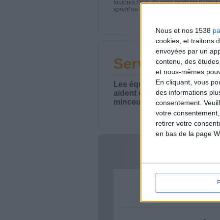
toujours l'avis de votre médecin traita
sportif ou de modifier vos habitudes nutr
Nous et nos 1538
pa
cookies, et traitons
envoyées par un appa
Service-client 
contenu, des études
et nous-mêmes pouvon
En cliquant, vous p
Les équipes du Service-clie
des informations plu
aident chaque semaine à vou
minceur.
consentement.
Veuil
votre consentement,
retirer votre consen
en bas de la page W
Votre bi