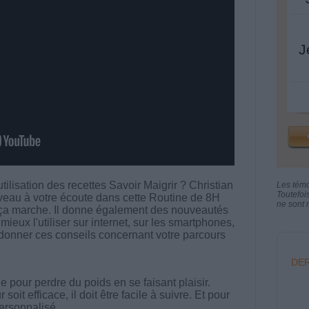
J
utilisation des recettes Savoir Maigrir ? Christian
Les tém
Toutefoi
eau à votre écoute dans cette Routine de 8H
ne sont n
ça marche. Il donne également des nouveautés
 mieux l'utiliser sur internet, sur les smartphones,
e donner ces conseils concernant votre parcours
DER
 pour perdre du poids en se faisant plaisir.
t efficace, il doit être facile à suivre. Et pour
 personnalisé.