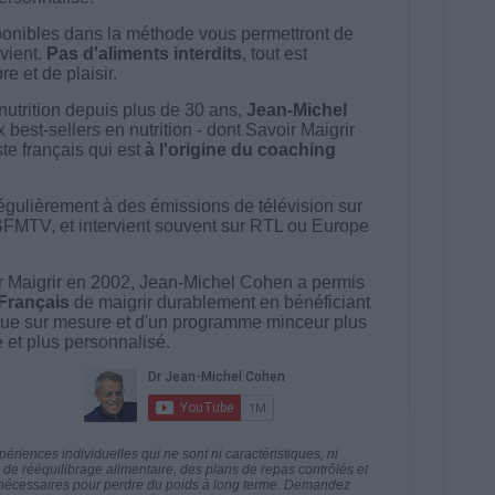
onibles dans la méthode vous permettront de
vient.
Pas d'aliments interdits
, tout est
e et de plaisir.
nutrition depuis plus de 30 ans,
Jean-Michel
best-sellers en nutrition - dont Savoir Maigrir
ste français qui est
à l'origine du coaching
égulièrement à des émissions de télévision sur
BFMTV, et intervient souvent sur RTL ou Europe
 Maigrir en 2002, Jean-Michel Cohen a permis
 Français
de maigrir durablement en bénéficiant
ue sur mesure et d'un programme minceur plus
té et plus personnalisé.
riences individuelles qui ne sont ni caractéristiques, ni
e rééquilibrage alimentaire, des plans de repas contrôlés et
 nécessaires pour perdre du poids à long terme. Demandez