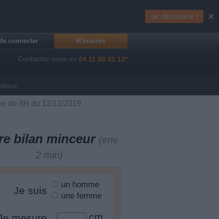
×
Je découvre !
Me connecter
M'inscrire
Contactez-nous au
04 11 88 01 12*
utique
ne de 8H du 12/12/2019
re bilan minceur
(env.
2 min)
un homme
Je suis
une femme
cm
Je mesure