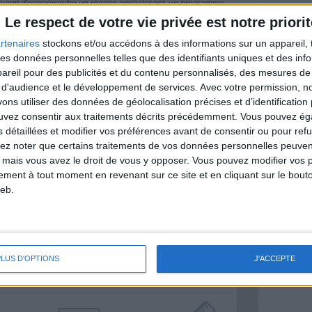
nt avant d'entreprendre un régime amincissant, un programme
itionnelles.
Le respect de votre vie privée est notre priorit
rtenaires
stockons et/ou accédons à des informations sur un appareil, t
 des données personnelles telles que des identifiants uniques et des in
reil pour des publicités et du contenu personnalisés, des mesures de p
& Motivation
 d'audience et le développement de services.
Avec votre permission, n
Voir tout
s utiliser des données de géolocalisation précises et d’identification 
ouvez consentir aux traitements décrits précédemment. Vous pouvez é
nt et de la Communauté Savoir Maigrir vous
s détaillées et modifier vos préférences avant de consentir ou pour ref
s rapprocher sereinement de votre objectif
lez noter que certains traitements de vos données personnelles peuven
 mais vous avez le droit de vous y opposer. Vous pouvez modifier vos 
tement à tout moment en revenant sur ce site et en cliquant sur le bouto
eb.
lan minceur
(env. 2 min)
PLUS D'OPTIONS
J'ACCEPTE
un homme
Je suis
une femme