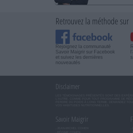
Retrouvez la méthode sur
Rejoignez la communauté
R
Savoir Maigrir sur Facebook
l
et suivez les dernières
s
nouveautés
Disclaimer
LES TÉMOIGNAGES PRÉSENTÉS SONT DES EXPÉRIEN
L'AUTRE. COMME POUR TOUT PROGRAMME DE RÉÉQ
PERDRE DU POIDS À LONG TERME. DEMANDEZ TOUJ
VOS HABITUDES NUTRITIONNELLES.
Savoir Maigrir
F
JEAN-MICHEL COHEN
RÉGIME COHEN