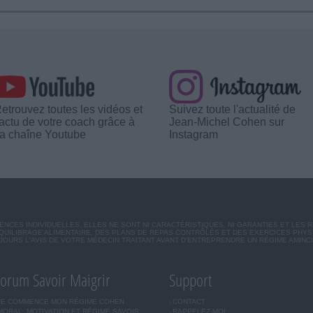
etrouvez toutes les vidéos et
Suivez toute l'actualité de
'actu de votre coach grâce à
Jean-Michel Cohen sur
a chaîne Youtube
Instagram
CES INDIVIDUELLES. ELLES NE SONT NI CARACTÉRISTIQUES, NI GARANTIES ET LES 
UILIBRAGE ALIMENTAIRE, DES PLANS DE REPAS CONTRÔLÉS ET DES EXERCICES PHY
OURS L'AVIS DE VOTRE MÉDECIN TRAITANT AVANT D'ENTREPRENDRE UN RÉGIME AMINC
orum Savoir Maigrir
Support
JE COMMENCE MON RÉGIME COHEN
CONTACT
MORAL, MOTIVATION ET RÉGIME SAVOIR
RAPPELEZ-MOI