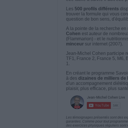
Les
500 profils différents
disp
trouver la formule qui vous con
question de bon sens, d'équilibr
A la pointe de la recherche en 
Cohen
est auteur de nombreux 
(Flammarion) - et le nutritionni
minceur
sur internet (2007).
Jean-Michel Cohen participe r
TF1, France 2, France 5, M6, 
1.
En créant le programme Savoir
à des
dizaines de milliers de
d'un accompagnement diététiq
plaisir, plus efficace, plus san
Les témoignages présentés sont des expé
garanties. Comme pour tout programme d
des exercices physiques réguliers sont