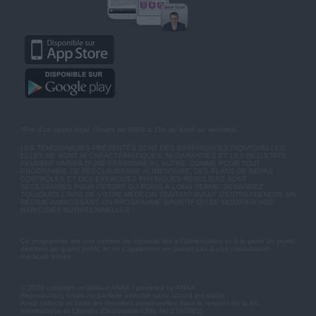
*Prix d'un appel local. Ouvert de 9H00 à 15h du lundi au vendredi.
LES TÉMOIGNAGES PRÉSENTÉS SONT DES EXPÉRIENCES INDIVIDUELLES.
ELLES NE SONT NI CARACTÉRISTIQUES, NI GARANTIES ET LES RÉSULTATS
PEUVENT VARIER D'UNE PERSONNE A L'AUTRE. COMME POUR TOUT
PROGRAMME DE RÉÉQUILIBRAGE ALIMENTAIRE, DES PLANS DE REPAS
CONTRÔLÉS ET DES EXERCICES PHYSIQUES RÉGULIERS SONT
NÉCESSAIRES POUR PERDRE DU POIDS À LONG TERME. DEMANDEZ
TOUJOURS L'AVIS DE VOTRE MÉDECIN TRAITANT AVANT D'ENTREPRENDRE UN
RÉGIME AMINCISSANT, UN PROGRAMME SPORTIF OU DE MODIFIER VOS
HABITUDES NUTRITIONNELLES.
Ce programme est une somme de conseils liés à l'alimentation et à la perte de poids
destinés au grand public et ne s'apparente en aucun cas à une consultation
médicale privée.
© 2026 copyright et éditeur ANXA / powered by ANXA
Reproduction totale ou partielle interdite sans accord préalable.
Anxa collecte et traite les données personnelles dans le respect de la loi
Informatique et Libertés (Déclaration CNIL No 1787863).