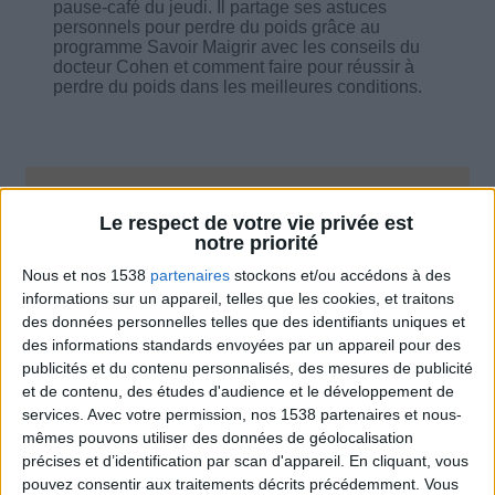
pause-café du jeudi. Il partage ses astuces
personnels pour perdre du poids grâce au
programme Savoir Maigrir avec les conseils du
docteur Cohen et comment faire pour réussir à
perdre du poids dans les meilleures conditions.
Combien de kilos souhaitez-vous perdre ?
Le respect de votre vie privée est
notre priorité
Moins de
De 5 à 10
Plus de
Nous et nos 1538
partenaires
stockons et/ou accédons à des
5 kilos
kilos
10 kilos
informations sur un appareil, telles que les cookies, et traitons
des données personnelles telles que des identifiants uniques et
des informations standards envoyées par un appareil pour des
publicités et du contenu personnalisés, des mesures de publicité
Service-client & Motivation
Voir tout
et de contenu, des études d'audience et le développement de
services.
Avec votre permission, nos 1538 partenaires et nous-
Les équipes du Service-client et de la
Communauté Savoir Maigrir vous aident
mêmes pouvons utiliser des données de géolocalisation
chaque semaine à vous rapprocher
précises et d’identification par scan d'appareil. En cliquant, vous
sereinement de votre objectif minceur.
pouvez consentir aux traitements décrits précédemment. Vous