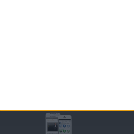
INSCRIPTION
Forum Savoir Maigrir
JE COMMENCE MON RÉGIME COHEN
MORAL, MOTIVATION ET RÉGIME SAVOIR MAIGRIR
QUESTIONS SUR LE RÉGIME SAVOIR MAIGRIR
OUTILS DE COACHING COHEN
RECETTES COHEN
PRODUITS ET ALIMENTS
SPORT ET EXERCICE PHYSIQUE
RENCONTRES SAVOIR MAIGRIR ET PETITES ANNONCES
Support
CONTACT
RAPPELEZ-MOI
CONDITIONS D'UTILISATION
AIDE - FAQ
CHARTE SUR LA VIE PRIVÉE
BLOG DE JEAN MICHEL
MOT DE PASSE OUBLIÉ
Retrouvez Savoir Maigrir sur mobile