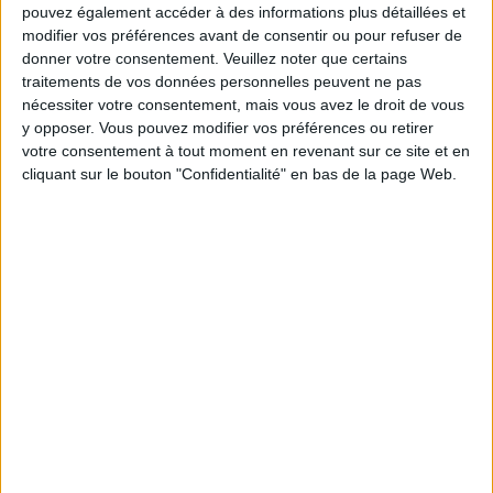
pouvez également accéder à des informations plus détaillées et
modifier vos préférences avant de consentir ou pour refuser de
donner votre consentement.
Veuillez noter que certains
Votre bilan minceur
traitements de vos données personnelles peuvent ne pas
(env. 2
nécessiter votre consentement, mais vous avez le droit de vous
min)
y opposer. Vous pouvez modifier vos préférences ou retirer
votre consentement à tout moment en revenant sur ce site et en
cliquant sur le bouton "Confidentialité" en bas de la page Web.
un homme
Je suis
une femme
cm
Je mesure
kg
Je pèse
kg
Je voudrais
peser
ans
J'ai