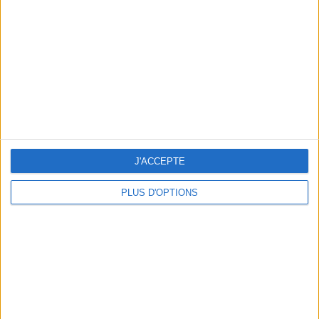
un homme
Je suis
une femme
cm
Je mesure
kg
Je pèse
kg
Je voudrais
J'ACCEPTE
peser
PLUS D'OPTIONS
ans
J'ai