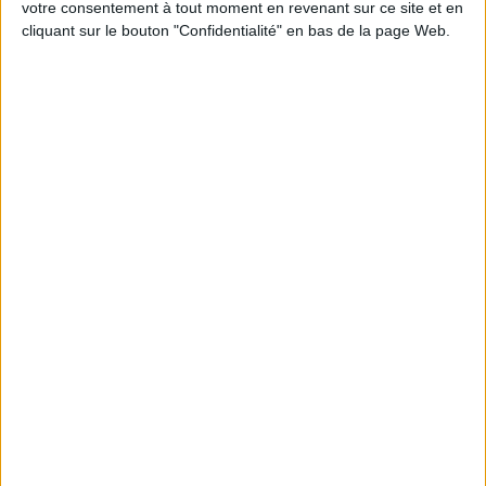
votre consentement à tout moment en revenant sur ce site et en
cliquant sur le bouton "Confidentialité" en bas de la page Web.
Peut-on remplacer la viande par des féculents
? Consultation diététique du 05/08/2026