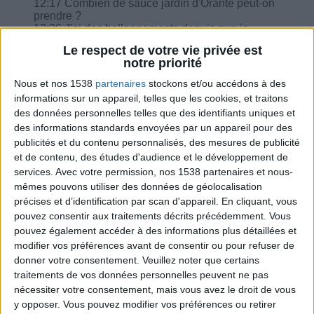
12:17 Combien de sauce jardin d'Orante peut-on
prendre ?
13:36 J'ai des ballonnements depuis que je
mange des légumes, que faire ?
Le respect de votre vie privée est
14:44 Comment compter un chocolat froid ?
notre priorité
Nous et nos 1538
partenaires
stockons et/ou accédons à des
informations sur un appareil, telles que les cookies, et traitons
des données personnelles telles que des identifiants uniques et
des informations standards envoyées par un appareil pour des
Combien de kilos souhaitez-vous perdre ?
publicités et du contenu personnalisés, des mesures de publicité
et de contenu, des études d'audience et le développement de
Moins de
De 5 à 10
Plus de
services.
Avec votre permission, nos 1538 partenaires et nous-
5 kilos
kilos
10 kilos
mêmes pouvons utiliser des données de géolocalisation
précises et d’identification par scan d'appareil. En cliquant, vous
pouvez consentir aux traitements décrits précédemment. Vous
pouvez également accéder à des informations plus détaillées et
Webinaires en direct
Voir tout
modifier vos préférences avant de consentir ou pour refuser de
donner votre consentement.
Veuillez noter que certains
Chaque semaine, posez vos questions en live
traitements de vos données personnelles peuvent ne pas
en participant à des vidéo-conférences avec
Jean-Michel et les diététiciennes du
nécessiter votre consentement, mais vous avez le droit de vous
programme.
y opposer. Vous pouvez modifier vos préférences ou retirer