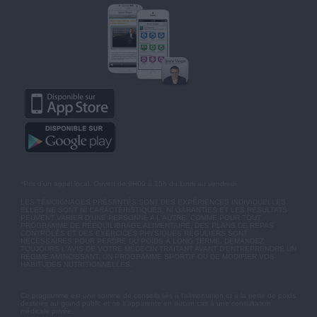
*Prix d'un appel local. Ouvert de 9H00 à 15h du lundi au vendredi.
LES TÉMOIGNAGES PRÉSENTÉS SONT DES EXPÉRIENCES INDIVIDUELLES.
ELLES NE SONT NI CARACTÉRISTIQUES, NI GARANTIES ET LES RÉSULTATS
PEUVENT VARIER D'UNE PERSONNE A L'AUTRE. COMME POUR TOUT
PROGRAMME DE RÉÉQUILIBRAGE ALIMENTAIRE, DES PLANS DE REPAS
CONTRÔLÉS ET DES EXERCICES PHYSIQUES RÉGULIERS SONT
NÉCESSAIRES POUR PERDRE DU POIDS À LONG TERME. DEMANDEZ
TOUJOURS L'AVIS DE VOTRE MÉDECIN TRAITANT AVANT D'ENTREPRENDRE UN
RÉGIME AMINCISSANT, UN PROGRAMME SPORTIF OU DE MODIFIER VOS
HABITUDES NUTRITIONNELLES.
Ce programme est une somme de conseils liés à l'alimentation et à la perte de poids
destinés au grand public et ne s'apparente en aucun cas à une consultation
médicale privée.