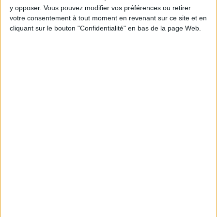
5 kilos
kilos
10 kilos
y opposer. Vous pouvez modifier vos préférences ou retirer
votre consentement à tout moment en revenant sur ce site et en
cliquant sur le bouton "Confidentialité" en bas de la page Web.
Webinaires en direct
Voir tout
Chaque semaine, posez vos questions en live
en participant à des vidéo-conférences avec
Jean-Michel et les diététiciennes du
programme.
Peut-on remplacer la viande par des féculents
? Consultation diététique du 05/08/2026