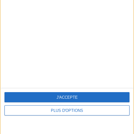
En direct avec Jean-Michel Cohen |
Consultation privée du 20/07/2026
Votre bilan minceur
(env. 2
min)
un homme
Je suis
une femme
cm
Je mesure
J'ACCEPTE
PLUS D'OPTIONS
kg
Je pèse
kg
Je voudrais
peser