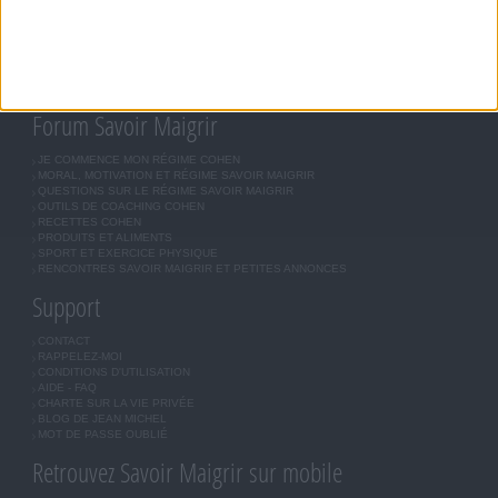
MÉTHODE COHEN
ASTUCES JM COHEN
COMMUNAUTÉ
BOUTIQUE
LES LETTRES D'INFORMATION
INSCRIPTION
Forum Savoir Maigrir
JE COMMENCE MON RÉGIME COHEN
MORAL, MOTIVATION ET RÉGIME SAVOIR MAIGRIR
QUESTIONS SUR LE RÉGIME SAVOIR MAIGRIR
OUTILS DE COACHING COHEN
RECETTES COHEN
PRODUITS ET ALIMENTS
SPORT ET EXERCICE PHYSIQUE
RENCONTRES SAVOIR MAIGRIR ET PETITES ANNONCES
Support
CONTACT
RAPPELEZ-MOI
CONDITIONS D'UTILISATION
AIDE - FAQ
CHARTE SUR LA VIE PRIVÉE
BLOG DE JEAN MICHEL
MOT DE PASSE OUBLIÉ
Retrouvez Savoir Maigrir sur mobile