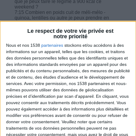
que je peux faire le régime à 900 kcal ce
weekend ?
7:15 Combien en poids cuit de méli-mélo -
quinoa, lentilles ou autre je peux prendre en
féculent et en équivalence protéines végétales ?
08:16 Puis-je remplacer les crudités et la
Le respect de votre vie privée est
vinaigrette avec du pain ?
notre priorité
09:37 J'ai mangé un peu plus d'escalope de
dinde pendant le déjeuner, est-ce bon ?
Nous et nos 1538
partenaires
stockons et/ou accédons à des
10:56 Pour les yaourts nature maison si on les
informations sur un appareil, telles que les cookies, et traitons
fait avec un yaourt nature au lait de brebis et du
des données personnelles telles que des identifiants uniques et
lait demi- écrémé il faut rajouter du lait en poudre
des informations standards envoyées par un appareil pour des
pour les épaissir ?
publicités et du contenu personnalisés, des mesures de publicité
12:19 Combien de petit pois puis-je prendre ?
et de contenu, des études d'audience et le développement de
13:07 A-t-on droit aux 3 canettes de coca cola
zéro ?
services.
Avec votre permission, nos 1538 partenaires et nous-
mêmes pouvons utiliser des données de géolocalisation
précises et d’identification par scan d'appareil. En cliquant, vous
pouvez consentir aux traitements décrits précédemment. Vous
pouvez également accéder à des informations plus détaillées et
modifier vos préférences avant de consentir ou pour refuser de
Combien de kilos souhaitez-vous perdre ?
donner votre consentement.
Veuillez noter que certains
traitements de vos données personnelles peuvent ne pas
Moins de
De 5 à 10
Plus de
nécessiter votre consentement, mais vous avez le droit de vous