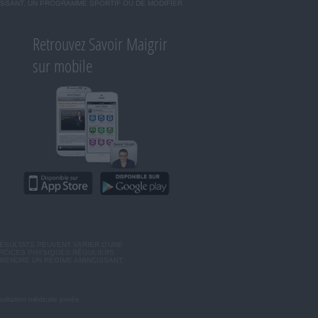
ISSANT, UN PROGRAMME SPORTIF OU DE MODIFIER
Retrouvez Savoir Maigrir
sur mobile
ÉSULTATS PEUVENT VARIER D'UNE
ERCICES PHYSIQUES RÉGULIERS
RENDRE UN RÉGIME AMINCISSANT,
ultation médicale privée.