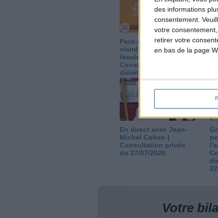
des informations plu
consentement.
Veuil
votre consentement,
retirer votre consen
Peut-on remplacer la
Le
viande par des
ca
en bas de la page W
féculents ?
co
Consultation
Co
diététique du
di
05/08/2026
03
En direct avec Jean-
Gr
Michel Cohen |
pe
Consultation privée
l'
du 27/07/2026
Co
di
22
Votre bi