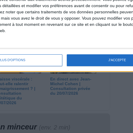
s détaillées et modifier vos préférences avant de consentir ou pour ref
lez noter que certains traitements de vos données personnelles peuven
 mais vous avez le droit de vous y opposer. Vous pouvez modifier vos 
tement à tout moment en revenant sur ce site et en cliquant sur le bouto
 plan à 1600
Comment perdre le
lories est-il trop
dernier kilo avant la
eb.
pieux ?
stabilisation ? |
nsultation
Consultation
ététique du
diététique du
/08/2026
29/07/2026
PLUS D'OPTIONS
J'ACCEPTE
aisse viscérale :
En direct avec Jean-
ut-elle ralentir
Michel Cohen |
amaigrissement ? |
Consultation privée
nsultation
du 20/07/2026
ététique du
/07/2026
lan minceur
(env. 2 min)