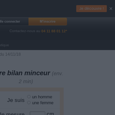
×
Je découvre !
Me connecter
M'inscrire
Contactez-nous au
04 11 88 01 12*
utique
 du 14/11/18
re bilan minceur
(env.
2 min)
un homme
Je suis
une femme
cm
Je mesure