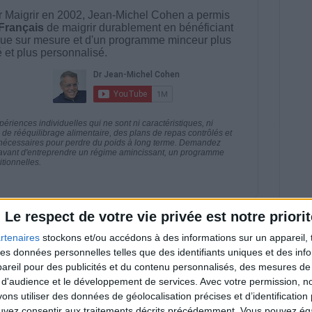
 Maigrir en 2002, Jean-Michel Cohen a permis
 Français
de maigrir durablement en bénéficiant
ue sur mesure et d'un programme minceur plus
té et plus personnalisé.
riences individuelles qui ne sont ni caractéristiques, ni
e rééquilibrage alimentaire, des plans de repas contrôlés et
 nécessaires pour perdre du poids à long terme. Demandez
nt avant d'entreprendre un régime amincissant, un programme
itionnelles.
Le respect de votre vie privée est notre priorit
direct
rtenaires
stockons et/ou accédons à des informations sur un appareil, t
Voir tout
 des données personnelles telles que des identifiants uniques et des in
reil pour des publicités et du contenu personnalisés, des mesures de p
estions en live en participant à des vidéo-
l et les diététiciennes du programme.
 d'audience et le développement de services.
Avec votre permission, n
s utiliser des données de géolocalisation précises et d’identification 
ouvez consentir aux traitements décrits précédemment. Vous pouvez é