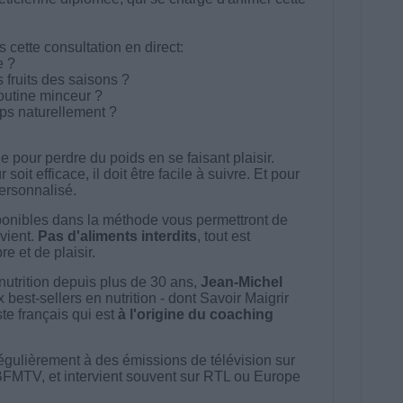
cette consultation en direct:
e ?
 fruits des saisons ?
outine minceur ?
ps naturellement ?
 pour perdre du poids en se faisant plaisir.
t efficace, il doit être facile à suivre. Et pour
 personnalisé.
onibles dans la méthode vous permettront de
vient.
Pas d'aliments interdits
, tout est
e et de plaisir.
nutrition depuis plus de 30 ans,
Jean-Michel
best-sellers en nutrition - dont Savoir Maigrir
ste français qui est
à l'origine du coaching
égulièrement à des émissions de télévision sur
BFMTV, et intervient souvent sur RTL ou Europe