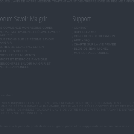
OURS L'AVIS DE VOTRE MÉDECIN TRAITANT AVANT D'ENTREPRENDRE UN RÉGIME AMINC
orum Savoir Maigrir
Support
JE COMMENCE MON RÉGIME COHEN
CONTACT
MORAL, MOTIVATION ET RÉGIME SAVOIR
RAPPELEZ-MOI
MAIGRIR
CONDITIONS D'UTILISATION
QUESTIONS SUR LE RÉGIME SAVOIR
AIDE - FAQ
MAIGRIR
CHARTE SUR LA VIE PRIVÉE
OUTILS DE COACHING COHEN
BLOG DE JEAN MICHEL
RECETTES COHEN
MOT DE PASSE OUBLIÉ
PRODUITS ET ALIMENTS
SPORT ET EXERCICE PHYSIQUE
RENCONTRES SAVOIR MAIGRIR ET
PETITES ANNONCES
u vendredi.
CES INDIVIDUELLES. ELLES NE SONT NI CARACTÉRISTIQUES, NI GARANTIES ET LES R
MME DE RÉÉQUILIBRAGE ALIMENTAIRE, DES PLANS DE REPAS CONTRÔLÉS ET DES EX
G TERME. DEMANDEZ TOUJOURS L'AVIS DE VOTRE MÉDECIN TRAITANT AVANT D'ENTREP
BITUDES NUTRITIONNELLES.
ation et à la perte de poids destinés au grand public et ne s'apparente en aucun cas à une cons