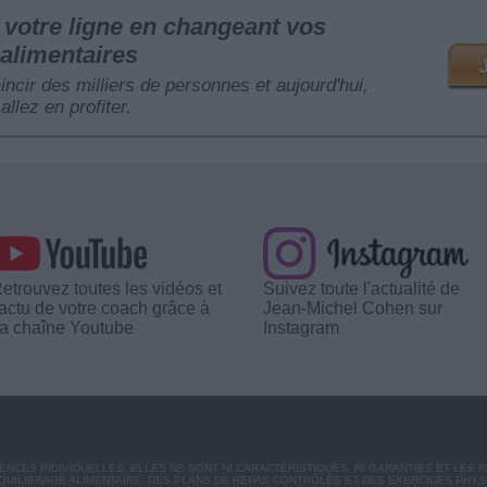
votre ligne en changeant vos
alimentaires
mincir des milliers de personnes et aujourd'hui,
allez en profiter.
etrouvez toutes les vidéos et
Suivez toute l'actualité de
'actu de votre coach grâce à
Jean-Michel Cohen sur
a chaîne Youtube
Instagram
CES INDIVIDUELLES. ELLES NE SONT NI CARACTÉRISTIQUES, NI GARANTIES ET LES 
UILIBRAGE ALIMENTAIRE, DES PLANS DE REPAS CONTRÔLÉS ET DES EXERCICES PHY