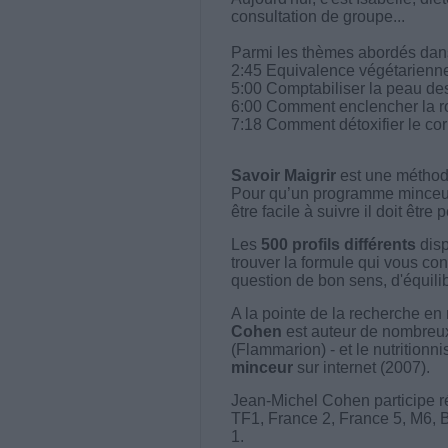
consultation de groupe...
Parmi les thèmes abordés dans 
2:45 Equivalence végétarienn
5:00 Comptabiliser la peau des
6:00 Comment enclencher la r
7:18 Comment détoxifier le cor
Savoir Maigrir
est une méthode
Pour qu’un programme minceur soi
être facile à suivre il doit être
Les
500 profils différents
disp
trouver la formule qui vous con
question de bon sens, d'équilibr
A la pointe de la recherche en 
Cohen
est auteur de nombreux 
(Flammarion) - et le nutritionni
minceur
sur internet (2007).
Jean-Michel Cohen participe r
TF1, France 2, France 5, M6, 
1.