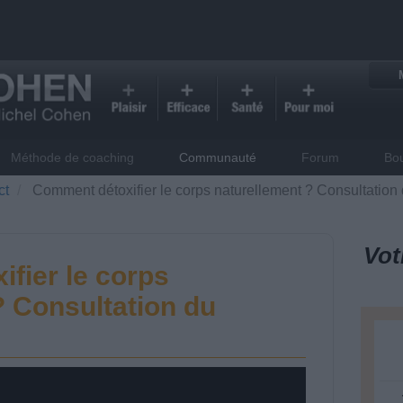
Méthode de coaching
Communauté
Forum
Bo
ct
Comment détoxifier le corps naturellement ? Consultation
Vot
fier le corps
? Consultation du