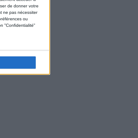
user de donner votre
t ne pas nécessiter
préférences ou
n "Confidentialité"