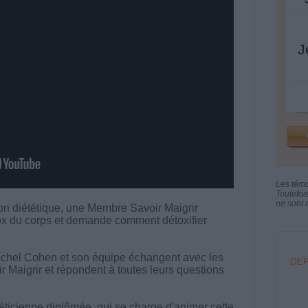
J
Les tém
Toutefoi
ne sont n
ion diététique, une Membre Savoir Maigrir
tox du corps et demande comment détoxifier
chel Cohen et son équipe échangent avec les
DER
aigrir et répondent à toutes leurs questions
ététicienne diplômée, qui se charge d'animer cette