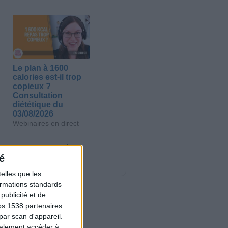
Le plan à 1600
calories est-il trop
copieux ?
Consultation
diététique du
03/08/2026
Webinaires en direct
Nouveautés
é
elles que les
formations standards
ublicité et de
os 1538 partenaires
par scan d'appareil.
galement accéder à