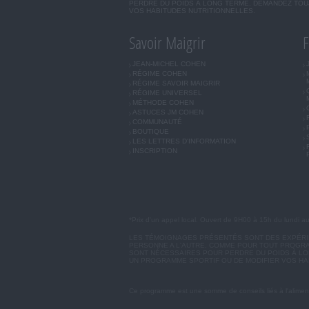
PERDRE DU POIDS À LONG TERME. DEMANDEZ TOUJ
VOS HABITUDES NUTRITIONNELLES.
Savoir Maigrir
F
JEAN-MICHEL COHEN
RÉGIME COHEN
RÉGIME SAVOIR MAIGRIR
RÉGIME UNIVERSEL
MÉTHODE COHEN
ASTUCES JM COHEN
COMMUNAUTÉ
BOUTIQUE
LES LETTRES D'INFORMATION
INSCRIPTION
*Prix d'un appel local. Ouvert de 9H00 à 15h du lundi a
LES TÉMOIGNAGES PRÉSENTÉS SONT DES EXPÉRIEN
PERSONNE A L'AUTRE. COMME POUR TOUT PROGRA
SONT NÉCESSAIRES POUR PERDRE DU POIDS À LON
UN PROGRAMME SPORTIF OU DE MODIFIER VOS HA
Ce programme est une somme de conseils liés à l'aliment