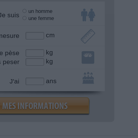
un homme
Je suis
une femme
cm
mesure
kg
e pèse
kg
s peser
ans
J'ai