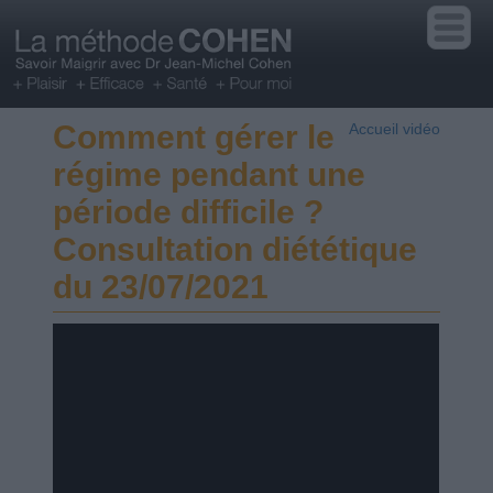
Comment gérer le
Accueil vidéo
régime pendant une
période difficile ?
Consultation diététique
du 23/07/2021