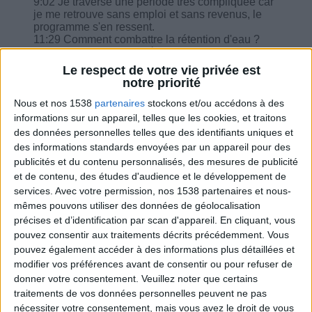
9:02 Je traverse une période très compliquée car
je me retrouve sans emploi et sans revenus, le
programme s'en ressent.
11:29 Comment combattre la rétention d'eau ?
14:00 Que doit-on privilégier comme aliments
pour éviter que la glycémie monte de trop avec la
Le respect de votre vie privée est
chaleur lorsqu'on est diabétique ?
notre priorité
16:43 Le programme s'en ressent car soit je n'ai
pas faim ou tout au moins ça ne passe pas… j'ai
Nous et nos 1538
partenaires
stockons et/ou accédons à des
du mal à gérer, le fait que je ne vais pas arriver à
informations sur un appareil, telles que les cookies, et traitons
reperdre me stress en plus.
des données personnelles telles que des identifiants uniques et
19:36 Quelle quantité pour la brousse svp ?
des informations standards envoyées par un appareil pour des
20:00 L'équivalence pour un carré de chocolat à
publicités et du contenu personnalisés, des mesures de publicité
la place de matière Grasse et pas d'un fruit ?
et de contenu, des études d'audience et le développement de
21:19 Comment puis-je adapter la recette dans le
programme : Terrine de poulet ?
services.
Avec votre permission, nos 1538 partenaires et nous-
mêmes pouvons utiliser des données de géolocalisation
précises et d’identification par scan d'appareil. En cliquant, vous
pouvez consentir aux traitements décrits précédemment. Vous
pouvez également accéder à des informations plus détaillées et
modifier vos préférences avant de consentir ou pour refuser de
Combien de kilos souhaitez-vous perdre ?
donner votre consentement.
Veuillez noter que certains
traitements de vos données personnelles peuvent ne pas
Moins de
De 5 à 10
Plus de
nécessiter votre consentement, mais vous avez le droit de vous
5 kilos
kilos
10 kilos