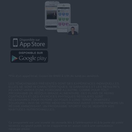
*Prix d'un appel local. Ouvert de 9H00 à 15h du lundi au vendredi.
LES TÉMOIGNAGES PRÉSENTÉS SONT DES EXPÉRIENCES INDIVIDUELLES.
ELLES NE SONT NI CARACTÉRISTIQUES, NI GARANTIES ET LES RÉSULTATS
PEUVENT VARIER D'UNE PERSONNE A L'AUTRE. COMME POUR TOUT
PROGRAMME DE RÉÉQUILIBRAGE ALIMENTAIRE, DES PLANS DE REPAS
CONTRÔLÉS ET DES EXERCICES PHYSIQUES RÉGULIERS SONT
NÉCESSAIRES POUR PERDRE DU POIDS À LONG TERME. DEMANDEZ
TOUJOURS L'AVIS DE VOTRE MÉDECIN TRAITANT AVANT D'ENTREPRENDRE UN
RÉGIME AMINCISSANT, UN PROGRAMME SPORTIF OU DE MODIFIER VOS
HABITUDES NUTRITIONNELLES.
Ce programme est une somme de conseils liés à l'alimentation et à la perte de poids
destinés au grand public et ne s'apparente en aucun cas à une consultation
médicale privée.