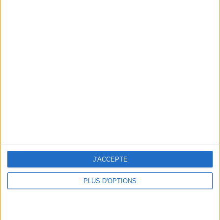
En direct avec Jean-Michel Cohen |
Consultation privée du 20/07/2026
Votre bilan minceur
(env. 2
min)
un homme
Je suis
une femme
cm
Je mesure
J'ACCEPTE
PLUS D'OPTIONS
kg
Je pèse
kg
Je voudrais
peser