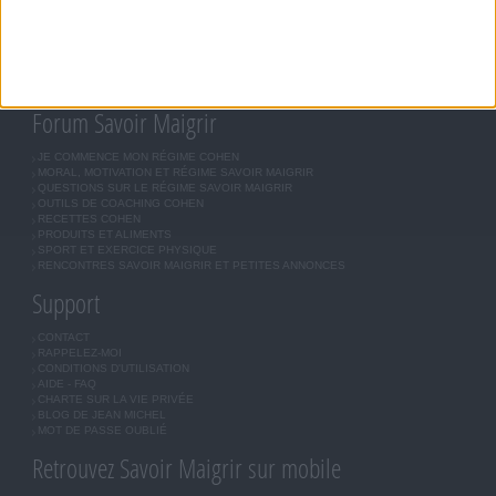
MÉTHODE COHEN
ASTUCES JM COHEN
COMMUNAUTÉ
BOUTIQUE
LES LETTRES D'INFORMATION
INSCRIPTION
Forum Savoir Maigrir
JE COMMENCE MON RÉGIME COHEN
MORAL, MOTIVATION ET RÉGIME SAVOIR MAIGRIR
QUESTIONS SUR LE RÉGIME SAVOIR MAIGRIR
OUTILS DE COACHING COHEN
RECETTES COHEN
PRODUITS ET ALIMENTS
SPORT ET EXERCICE PHYSIQUE
RENCONTRES SAVOIR MAIGRIR ET PETITES ANNONCES
Support
CONTACT
RAPPELEZ-MOI
CONDITIONS D'UTILISATION
AIDE - FAQ
CHARTE SUR LA VIE PRIVÉE
BLOG DE JEAN MICHEL
MOT DE PASSE OUBLIÉ
Retrouvez Savoir Maigrir sur mobile