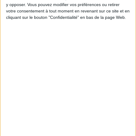
y opposer. Vous pouvez modifier vos préférences ou retirer
votre consentement à tout moment en revenant sur ce site et en
cliquant sur le bouton "Confidentialité" en bas de la page Web.
Webinaires en direct
Voir tout
Chaque semaine, posez vos questions en live
en participant à des vidéo-conférences avec
Jean-Michel et les diététiciennes du
programme.
Peut-on remplacer la viande par des féculents
? Consultation diététique du 05/08/2026