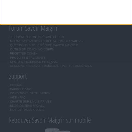
ASTUCES JM COHEN
COMMUNAUTÉ
BOUTIQUE
LES LETTRES D'INFORMATION
INSCRIPTION
Forum Savoir Maigrir
JE COMMENCE MON RÉGIME COHEN
MORAL, MOTIVATION ET RÉGIME SAVOIR MAIGRIR
QUESTIONS SUR LE RÉGIME SAVOIR MAIGRIR
OUTILS DE COACHING COHEN
RECETTES COHEN
PRODUITS ET ALIMENTS
SPORT ET EXERCICE PHYSIQUE
RENCONTRES SAVOIR MAIGRIR ET PETITES ANNONCES
Support
CONTACT
RAPPELEZ-MOI
CONDITIONS D'UTILISATION
AIDE - FAQ
CHARTE SUR LA VIE PRIVÉE
BLOG DE JEAN MICHEL
MOT DE PASSE OUBLIÉ
Retrouvez Savoir Maigrir sur mobile