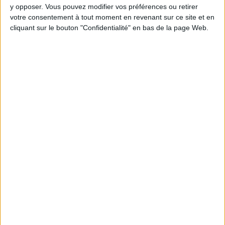
y opposer. Vous pouvez modifier vos préférences ou retirer
votre consentement à tout moment en revenant sur ce site et en
cliquant sur le bouton "Confidentialité" en bas de la page Web.
Webinaires en direct
Voir tout
Chaque semaine, posez vos questions en live
en participant à des vidéo-conférences avec
Jean-Michel et les diététiciennes du
programme.
Peut-on remplacer la viande par des féculents
? Consultation diététique du 05/08/2026