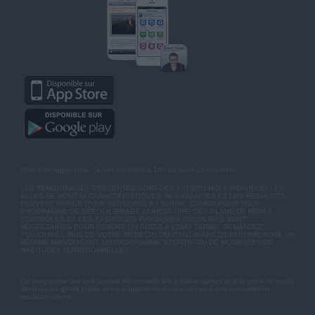
*Prix d'un appel local. Ouvert de 9H00 à 15h du lundi au vendredi.
LES TÉMOIGNAGES PRÉSENTÉS SONT DES EXPÉRIENCES INDIVIDUELLES.
ELLES NE SONT NI CARACTÉRISTIQUES, NI GARANTIES ET LES RÉSULTATS
PEUVENT VARIER D'UNE PERSONNE A L'AUTRE. COMME POUR TOUT
PROGRAMME DE RÉÉQUILIBRAGE ALIMENTAIRE, DES PLANS DE REPAS
CONTRÔLÉS ET DES EXERCICES PHYSIQUES RÉGULIERS SONT
NÉCESSAIRES POUR PERDRE DU POIDS À LONG TERME. DEMANDEZ
TOUJOURS L'AVIS DE VOTRE MÉDECIN TRAITANT AVANT D'ENTREPRENDRE UN
RÉGIME AMINCISSANT, UN PROGRAMME SPORTIF OU DE MODIFIER VOS
HABITUDES NUTRITIONNELLES.
Ce programme est une somme de conseils liés à l'alimentation et à la perte de poids
destinés au grand public et ne s'apparente en aucun cas à une consultation
médicale privée.