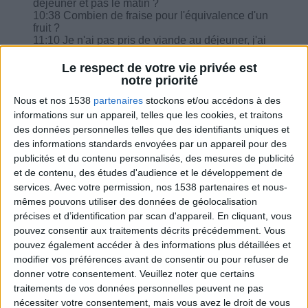
déjeuner et pas le matin ?
10:38 Combien de fraise pour l'équivalence d'un
fruit ?
11:10 Je n'ai pas pris de viande au déjeuner, j'ai
remplacer par de fromage blanc.. est-ce
raisonnable ?
Le respect de votre vie privée est
11:57 Que pensez-vous des 'overnight oats' ?
notre priorité
J'ai commencé hier le régime de relance aux
Nous et nos 1538
partenaires
stockons et/ou accédons à des
oeufs car je suis démotivée et je perd plus de
poids, est-ce que je dois le mettre sur le carnet ?
informations sur un appareil, telles que les cookies, et traitons
13:18 Cela fait maintenant 4 mois sans perdre ni
des données personnelles telles que des identifiants uniques et
prendre du poids, ça me va mais j'ai du mal à
des informations standards envoyées par un appareil pour des
reprendre le programme sans déborder...
publicités et du contenu personnalisés, des mesures de publicité
16:31 J'ai une sciatique donc je suis sous
et de contenu, des études d'audience et le développement de
voltarene est-ce que ça fait grossir ?
services.
Avec votre permission, nos 1538 partenaires et nous-
mêmes pouvons utiliser des données de géolocalisation
précises et d’identification par scan d'appareil. En cliquant, vous
pouvez consentir aux traitements décrits précédemment. Vous
pouvez également accéder à des informations plus détaillées et
Combien de kilos souhaitez-vous perdre ?
modifier vos préférences avant de consentir ou pour refuser de
donner votre consentement.
Veuillez noter que certains
Moins de
De 5 à 10
Plus de
traitements de vos données personnelles peuvent ne pas
5 kilos
kilos
10 kilos
nécessiter votre consentement, mais vous avez le droit de vous