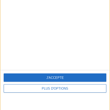
Consultation privée du 20/07/2026
Votre bilan minceur
(env. 2
min)
un homme
Je suis
une femme
cm
Je mesure
J'ACCEPTE
kg
Je pèse
PLUS D'OPTIONS
kg
Je voudrais
peser