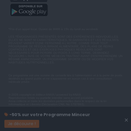
*Prix d'un appel local. Ouvert de 9H00 à 15h du lundi au vendredi.
LES TÉMOIGNAGES PRÉSENTÉS SONT DES EXPÉRIENCES INDIVIDUELLES.
ELLES NE SONT NI CARACTÉRISTIQUES, NI GARANTIES ET LES RÉSULTATS
PEUVENT VARIER D'UNE PERSONNE A L'AUTRE. COMME POUR TOUT
PROGRAMME DE RÉÉQUILIBRAGE ALIMENTAIRE, DES PLANS DE REPAS
CONTRÔLÉS ET DES EXERCICES PHYSIQUES RÉGULIERS SONT
NÉCESSAIRES POUR PERDRE DU POIDS À LONG TERME. DEMANDEZ
TOUJOURS L'AVIS DE VOTRE MÉDECIN TRAITANT AVANT D'ENTREPRENDRE UN
RÉGIME AMINCISSANT, UN PROGRAMME SPORTIF OU DE MODIFIER VOS
HABITUDES NUTRITIONNELLES.
Ce programme est une somme de conseils liés à l'alimentation et à la perte de poids
destinés au grand public et ne s'apparente en aucun cas à une consultation
médicale privée.
© 2026 copyright et éditeur ANXA / powered by ANXA
Reproduction totale ou partielle interdite sans accord préalable.
Anxa collecte et traite les données personnelles dans le respect de la loi
Informatique et Libertés (Déclaration CNIL No 1787863).
-50% sur votre Programme Minceur
×
Je découvre !