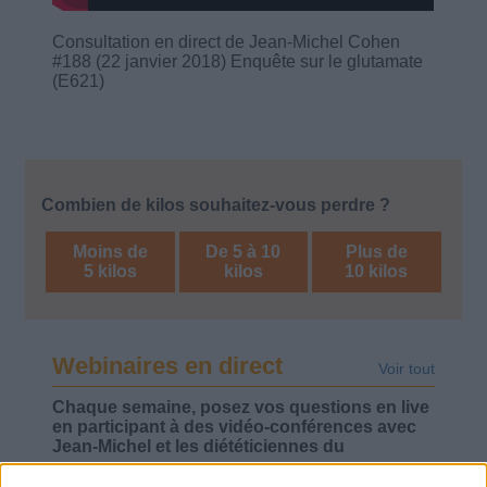
Consultation en direct de Jean-Michel Cohen
#188 (22 janvier 2018) Enquête sur le glutamate
(E621)
Combien de kilos souhaitez-vous perdre ?
Moins de
De 5 à 10
Plus de
5 kilos
kilos
10 kilos
Webinaires en direct
Voir tout
Chaque semaine, posez vos questions en live
en participant à des vidéo-conférences avec
Jean-Michel et les diététiciennes du
programme.