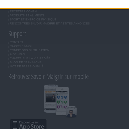
QUESTIONS SUR LE RÉGIME SAVOIR MAIGRIR
OUTILS DE COACHING COHEN
RECETTES COHEN
PRODUITS ET ALIMENTS
SPORT ET EXERCICE PHYSIQUE
RENCONTRES SAVOIR MAIGRIR ET PETITES ANNONCES
Support
CONTACT
RAPPELEZ-MOI
CONDITIONS D'UTILISATION
AIDE - FAQ
CHARTE SUR LA VIE PRIVÉE
BLOG DE JEAN MICHEL
MOT DE PASSE OUBLIÉ
Retrouvez Savoir Maigrir sur mobile