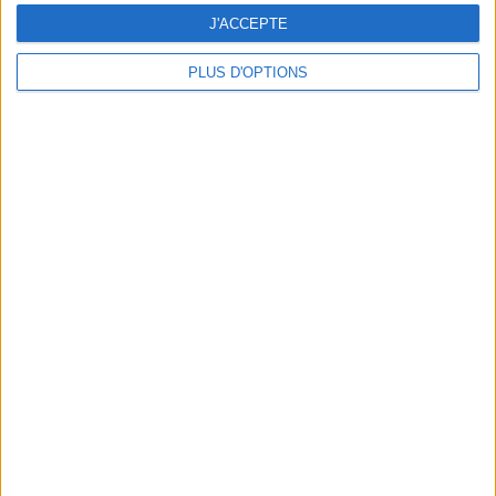
J'ACCEPTE
PLUS D'OPTIONS
DERNIÈRES VIDÉO
Peut-on remplacer la
viande par des
féculents ?
Consultation
diététique du
05/08/2026
Webinaires en direct
Bas du Corps en Feu
: 30 min Cardio +
Renfo Muscu |
GymWaouw 8H avec
Léa du 03/09/2025
Sport pour maigrir à la
maison
Le plan à 1600
calories est-il trop