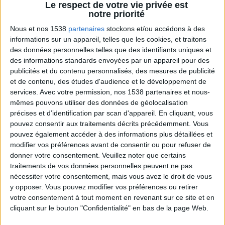
Le respect de votre vie privée est
notre priorité
Nous et nos 1538
partenaires
stockons et/ou accédons à des
informations sur un appareil, telles que les cookies, et traitons
des données personnelles telles que des identifiants uniques et
des informations standards envoyées par un appareil pour des
publicités et du contenu personnalisés, des mesures de publicité
et de contenu, des études d'audience et le développement de
services.
Avec votre permission, nos 1538 partenaires et nous-
Peut-on remplacer la viande par des féculents
mêmes pouvons utiliser des données de géolocalisation
? Consultation diététique du 05/08/2026
précises et d’identification par scan d'appareil. En cliquant, vous
pouvez consentir aux traitements décrits précédemment. Vous
pouvez également accéder à des informations plus détaillées et
modifier vos préférences avant de consentir ou pour refuser de
donner votre consentement.
Veuillez noter que certains
traitements de vos données personnelles peuvent ne pas
nécessiter votre consentement, mais vous avez le droit de vous
y opposer. Vous pouvez modifier vos préférences ou retirer
votre consentement à tout moment en revenant sur ce site et en
cliquant sur le bouton "Confidentialité" en bas de la page Web.