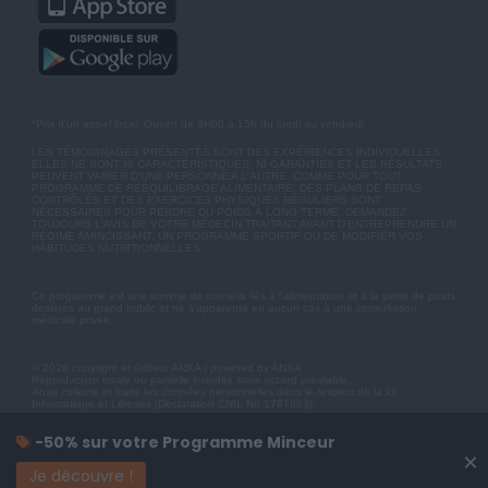
*Prix d'un appel local. Ouvert de 9H00 à 15h du lundi au vendredi.
LES TÉMOIGNAGES PRÉSENTÉS SONT DES EXPÉRIENCES INDIVIDUELLES.
ELLES NE SONT NI CARACTÉRISTIQUES, NI GARANTIES ET LES RÉSULTATS
PEUVENT VARIER D'UNE PERSONNE A L'AUTRE. COMME POUR TOUT
PROGRAMME DE RÉÉQUILIBRAGE ALIMENTAIRE, DES PLANS DE REPAS
CONTRÔLÉS ET DES EXERCICES PHYSIQUES RÉGULIERS SONT
NÉCESSAIRES POUR PERDRE DU POIDS À LONG TERME. DEMANDEZ
TOUJOURS L'AVIS DE VOTRE MÉDECIN TRAITANT AVANT D'ENTREPRENDRE UN
RÉGIME AMINCISSANT, UN PROGRAMME SPORTIF OU DE MODIFIER VOS
HABITUDES NUTRITIONNELLES.
Ce programme est une somme de conseils liés à l'alimentation et à la perte de poids
destinés au grand public et ne s'apparente en aucun cas à une consultation
médicale privée.
© 2026 copyright et éditeur ANXA / powered by ANXA
Reproduction totale ou partielle interdite sans accord préalable.
Anxa collecte et traite les données personnelles dans le respect de la loi
Informatique et Libertés (Déclaration CNIL No 1787863).
-50% sur votre Programme Minceur
×
Je découvre !