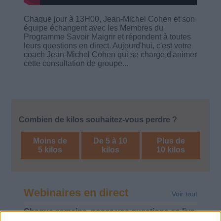
Chaque jour à 13H00, Jean-Michel Cohen et son
équipe échangent avec les Membres du
Programme Savoir Maigrir et répondent à toutes
leurs questions en direct. Aujourd'hui, c'est votre
coach Jean-Michel Cohen qui se charge d'animer
cette consultation de groupe...
Combien de kilos souhaitez-vous perdre ?
Moins de
De 5 à 10
Plus de
5 kilos
kilos
10 kilos
Webinaires en direct
Voir tout
Chaque semaine, posez vos questions en live
en participant à des vidéo-conférences avec