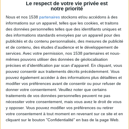
Le respect de votre vie privée est
Jean-Michel et les diététiciennes du
notre priorité
programme.
Nous et nos 1538
partenaires
stockons et/ou accédons à des
informations sur un appareil, telles que les cookies, et traitons
des données personnelles telles que des identifiants uniques et
des informations standards envoyées par un appareil pour des
publicités et du contenu personnalisés, des mesures de publicité
et de contenu, des études d'audience et le développement de
services.
Avec votre permission, nos 1538 partenaires et nous-
mêmes pouvons utiliser des données de géolocalisation
précises et d’identification par scan d'appareil. En cliquant, vous
pouvez consentir aux traitements décrits précédemment. Vous
Peut-on remplacer la viande par des féculents
pouvez également accéder à des informations plus détaillées et
? Consultation diététique du 05/08/2026
modifier vos préférences avant de consentir ou pour refuser de
donner votre consentement.
Veuillez noter que certains
traitements de vos données personnelles peuvent ne pas
nécessiter votre consentement, mais vous avez le droit de vous
y opposer. Vous pouvez modifier vos préférences ou retirer
votre consentement à tout moment en revenant sur ce site et en
cliquant sur le bouton "Confidentialité" en bas de la page Web.