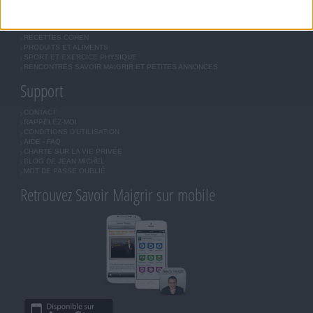
MORAL, MOTIVATION ET RÉGIME SAVOIR MAIGRIR
QUESTIONS SUR LE RÉGIME SAVOIR MAIGRIR
OUTILS DE COACHING COHEN
RECETTES COHEN
PRODUITS ET ALIMENTS
SPORT ET EXERCICE PHYSIQUE
RENCONTRES SAVOIR MAIGRIR ET PETITES ANNONCES
Support
CONTACT
RAPPELEZ-MOI
CONDITIONS D'UTILISATION
AIDE - FAQ
CHARTE SUR LA VIE PRIVÉE
BLOG DE JEAN MICHEL
MOT DE PASSE OUBLIÉ
Retrouvez Savoir Maigrir sur mobile