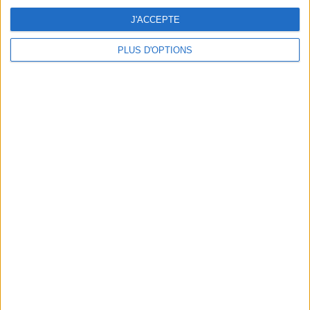
J'ACCEPTE
PLUS D'OPTIONS
DERNIÈRES VIDÉO
La charcuterie, est-ce
vraiment raisonnable
?
Décryptage des aliments
Peut-on remplacer la
viande par des
féculents ?
Consultation
diététique du
05/08/2026
Webinaires en direct
Bas du Corps en Feu