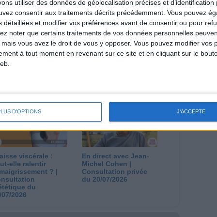
s utiliser des données de géolocalisation précises et d’identification 
l et les diététiciennes du programme.
ouvez consentir aux traitements décrits précédemment. Vous pouvez é
s détaillées et modifier vos préférences avant de consentir ou pour ref
lez noter que certains traitements de vos données personnelles peuven
 mais vous avez le droit de vous y opposer. Vous pouvez modifier vos 
tement à tout moment en revenant sur ce site et en cliquant sur le bouto
eb.
 plan à 1600
Comment perdre le
lories est-il trop
dernier kilo avant la
pieux ?
stabilisation ? |
nsultation
Consultation
ététique du
diététique du
/08/2026
29/07/2026
PLUS D'OPTIONS
J'ACCEPTE
aisse viscérale :
En direct avec Jean-
ut-elle ralentir
Michel Cohen |
amaigrissement ? |
Consultation privée
nsultation
du 20/07/2026
ététique du
/07/2026