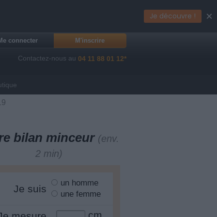
×
Je découvre !
Me connecter
M'inscrire
Contactez-nous au
04 11 88 01 12*
utique
19
re bilan minceur
(env.
2 min)
un homme
Je suis
une femme
cm
Je mesure