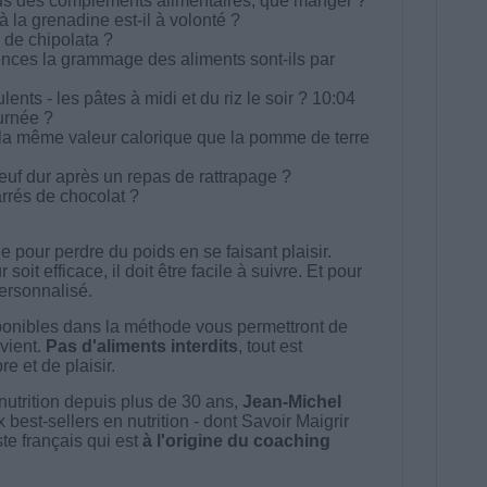
ds des compléments alimentaires, que manger ?
à la grenadine est-il à volonté ?
de chipolata ?
ences la grammage des aliments sont-ils par
nts - les pâtes à midi et du riz le soir ? 10:04
urnée ?
 la même valeur calorique que la pomme de terre
euf dur après un repas de rattrapage ?
rrés de chocolat ?
 pour perdre du poids en se faisant plaisir.
t efficace, il doit être facile à suivre. Et pour
 personnalisé.
onibles dans la méthode vous permettront de
vient.
Pas d'aliments interdits
, tout est
e et de plaisir.
nutrition depuis plus de 30 ans,
Jean-Michel
best-sellers en nutrition - dont Savoir Maigrir
ste français qui est
à l'origine du coaching