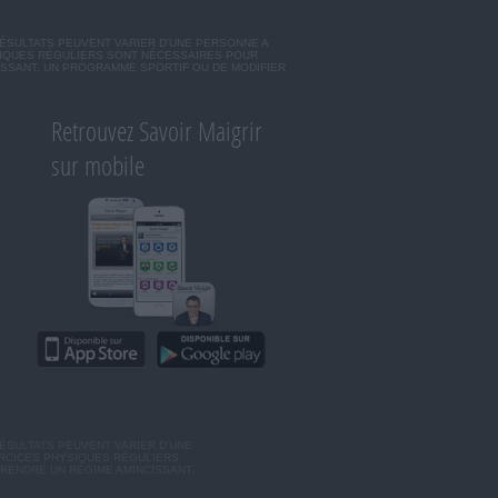
RÉSULTATS PEUVENT VARIER D'UNE PERSONNE A
SIQUES RÉGULIERS SONT NÉCESSAIRES POUR
ISSANT, UN PROGRAMME SPORTIF OU DE MODIFIER
Retrouvez Savoir Maigrir
sur mobile
ÉSULTATS PEUVENT VARIER D'UNE
ERCICES PHYSIQUES RÉGULIERS
RENDRE UN RÉGIME AMINCISSANT,