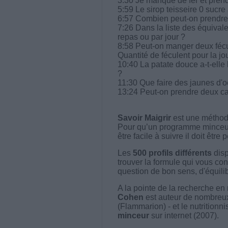
3:30 Je manque de fer et pren
5:59 Le sirop teisseire 0 sucre 
6:57 Combien peut-on prendre 
7:26 Dans la liste des équival
repas ou par jour ?
8:58 Peut-on manger deux fécule
Quantité de féculent pour la jo
10:40 La patate douce a-t-elle
?
11:30 Que faire des jaunes d'o
13:24 Peut-on prendre deux ca
Savoir Maigrir
est une méthode
Pour qu’un programme minceur soi
être facile à suivre il doit être
Les
500 profils différents
disp
trouver la formule qui vous con
question de bon sens, d'équilibr
A la pointe de la recherche en 
Cohen
est auteur de nombreux 
(Flammarion) - et le nutritionni
minceur
sur internet (2007).