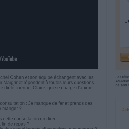
J
chel Cohen et son équipe échangent avec les
Les tém
Toutefoi
aigrir et répondent à toutes leurs questions
ne sont n
tre diététicienne, Claire, qui se charge d'animer
 consultation : Je manque de fer et prends des
e manger ?
DER
cette consultation en direct:
a fin de repas ?