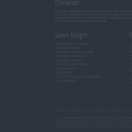
Disclaimer
LES TÉMOIGNAGES PRÉSENTÉS SONT DES EXPÉRIEN
L'AUTRE. COMME POUR TOUT PROGRAMME DE RÉÉQ
PERDRE DU POIDS À LONG TERME. DEMANDEZ TOUJ
VOS HABITUDES NUTRITIONNELLES.
Savoir Maigrir
F
JEAN-MICHEL COHEN
RÉGIME COHEN
RÉGIME SAVOIR MAIGRIR
RÉGIME UNIVERSEL
MÉTHODE COHEN
ASTUCES JM COHEN
COMMUNAUTÉ
BOUTIQUE
LES LETTRES D'INFORMATION
INSCRIPTION
*Prix d'un appel local. Ouvert de 9H00 à 15h du lundi a
LES TÉMOIGNAGES PRÉSENTÉS SONT DES EXPÉRIEN
PERSONNE A L'AUTRE. COMME POUR TOUT PROGRA
SONT NÉCESSAIRES POUR PERDRE DU POIDS À LON
UN PROGRAMME SPORTIF OU DE MODIFIER VOS HA