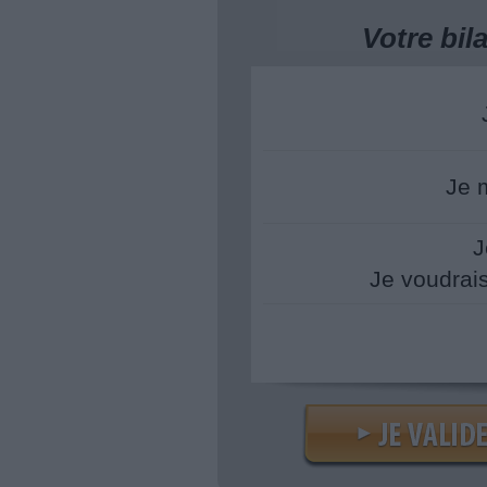
Votre bi
Je 
J
Je voudrai