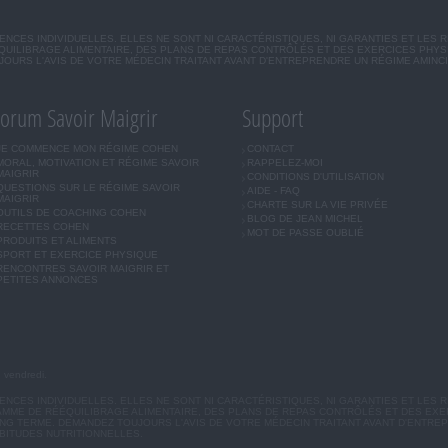
CES INDIVIDUELLES. ELLES NE SONT NI CARACTÉRISTIQUES, NI GARANTIES ET LES 
UILIBRAGE ALIMENTAIRE, DES PLANS DE REPAS CONTRÔLÉS ET DES EXERCICES PHY
OURS L'AVIS DE VOTRE MÉDECIN TRAITANT AVANT D'ENTREPRENDRE UN RÉGIME AMINC
orum Savoir Maigrir
Support
JE COMMENCE MON RÉGIME COHEN
CONTACT
MORAL, MOTIVATION ET RÉGIME SAVOIR
RAPPELEZ-MOI
MAIGRIR
CONDITIONS D'UTILISATION
QUESTIONS SUR LE RÉGIME SAVOIR
AIDE - FAQ
MAIGRIR
CHARTE SUR LA VIE PRIVÉE
OUTILS DE COACHING COHEN
BLOG DE JEAN MICHEL
RECETTES COHEN
MOT DE PASSE OUBLIÉ
PRODUITS ET ALIMENTS
SPORT ET EXERCICE PHYSIQUE
RENCONTRES SAVOIR MAIGRIR ET
PETITES ANNONCES
u vendredi.
CES INDIVIDUELLES. ELLES NE SONT NI CARACTÉRISTIQUES, NI GARANTIES ET LES R
MME DE RÉÉQUILIBRAGE ALIMENTAIRE, DES PLANS DE REPAS CONTRÔLÉS ET DES EX
G TERME. DEMANDEZ TOUJOURS L'AVIS DE VOTRE MÉDECIN TRAITANT AVANT D'ENTREP
BITUDES NUTRITIONNELLES.