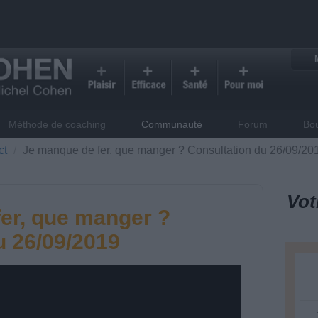
Méthode de coaching
Communauté
Forum
Bo
ct
Je manque de fer, que manger ? Consultation du 26/09/20
Vot
er, que manger ?
u 26/09/2019