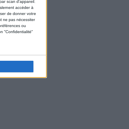
par scan d'appareil.
galement accéder à
user de donner votre
t ne pas nécessiter
préférences ou
n "Confidentialité"