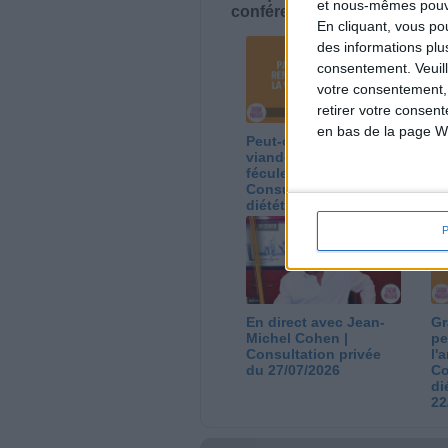
et nous-mêmes pouvon
conférences avec Jean-Miche
En cliquant, vous p
des informations plu
consentement.
Veuil
votre consentement,
retirer votre consen
en bas de la page W
Peut-on remplacer la
Le
viande par des
ca
féculents ?
co
Consultation
Co
diététique du
di
05/08/2026
03
En direct avec Jean-
Gr
Michel Cohen |
pe
Consultation privée
l'
du 27/07/2026
Co
di
22