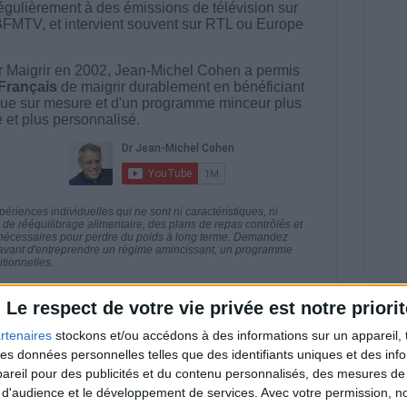
égulièrement à des émissions de télévision sur
BFMTV, et intervient souvent sur RTL ou Europe
 Maigrir en 2002, Jean-Michel Cohen a permis
 Français
de maigrir durablement en bénéficiant
ue sur mesure et d'un programme minceur plus
té et plus personnalisé.
riences individuelles qui ne sont ni caractéristiques, ni
e rééquilibrage alimentaire, des plans de repas contrôlés et
 nécessaires pour perdre du poids à long terme. Demandez
nt avant d'entreprendre un régime amincissant, un programme
itionnelles.
Le respect de votre vie privée est notre priorit
rtenaires
stockons et/ou accédons à des informations sur un appareil, t
 des données personnelles telles que des identifiants uniques et des in
direct
Voir tout
reil pour des publicités et du contenu personnalisés, des mesures de p
 d'audience et le développement de services.
Avec votre permission, n
estions en live en participant à des vidéo-