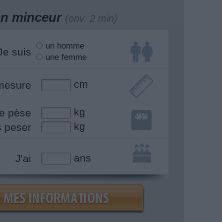
lan minceur
(env. 2 min)
un homme
Je suis
une femme
cm
mesure
kg
e pèse
kg
s peser
ans
J'ai