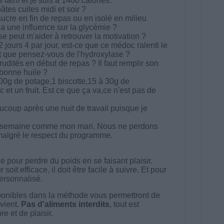
 faim et je suis à 1400 calories.
tes cuites midi et soir ?
ucre en fin de repas ou en isolé en milieu
 a une influence sur la glycémie ?
 peut m'aider à retrouver la motivation ?
2 jours 4 par jour, est-ce que ce médoc ralenti le
 que pensez-vous de l'hydroxylase ?
udités en début de repas ? Il faut remplir son
bonne huile ?
00g de potage,1 biscotte,15 à 30g de
et un fruit. Est ce que ça va,ce n'est pas de
ucoup après une nuit de travail puisque je
e semaine comme mon mari. Nous ne perdons
algré le respect du programme.
 pour perdre du poids en se faisant plaisir.
t efficace, il doit être facile à suivre. Et pour
 personnalisé.
onibles dans la méthode vous permettront de
vient.
Pas d'aliments interdits
, tout est
e et de plaisir.