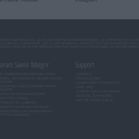
CES INDIVIDUELLES. ELLES NE SONT NI CARACTÉRISTIQUES, NI GARANTIES ET LES 
UILIBRAGE ALIMENTAIRE, DES PLANS DE REPAS CONTRÔLÉS ET DES EXERCICES PHY
OURS L'AVIS DE VOTRE MÉDECIN TRAITANT AVANT D'ENTREPRENDRE UN RÉGIME AMINC
orum Savoir Maigrir
Support
JE COMMENCE MON RÉGIME COHEN
CONTACT
MORAL, MOTIVATION ET RÉGIME SAVOIR
RAPPELEZ-MOI
MAIGRIR
CONDITIONS D'UTILISATION
QUESTIONS SUR LE RÉGIME SAVOIR
AIDE - FAQ
MAIGRIR
CHARTE SUR LA VIE PRIVÉE
OUTILS DE COACHING COHEN
BLOG DE JEAN MICHEL
RECETTES COHEN
MOT DE PASSE OUBLIÉ
PRODUITS ET ALIMENTS
SPORT ET EXERCICE PHYSIQUE
RENCONTRES SAVOIR MAIGRIR ET
PETITES ANNONCES