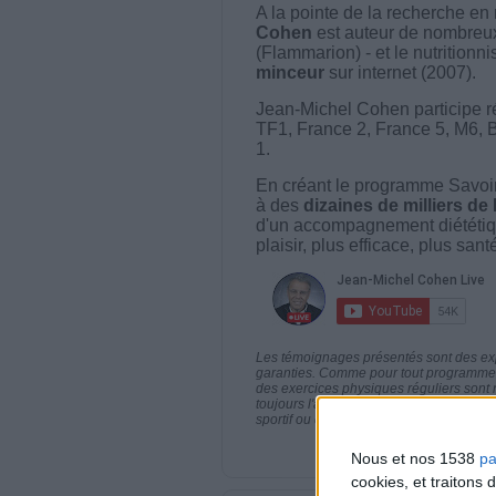
A la pointe de la recherche en 
Cohen
est auteur de nombreux 
(Flammarion) - et le nutritionni
minceur
sur internet (2007).
Jean-Michel Cohen participe r
TF1, France 2, France 5, M6, 
1.
En créant le programme Savoir
à des
dizaines de milliers de
d'un accompagnement diététiq
plaisir, plus efficace, plus san
Les témoignages présentés sont des expé
garanties. Comme pour tout programme d
des exercices physiques réguliers sont
toujours l'avis de votre médecin traita
sportif ou de modifier vos habitudes nutr
Nous et nos 1538
pa
cookies, et traitons