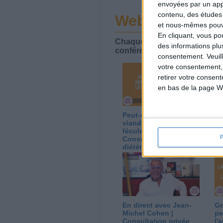
envoyées par un appa
contenu, des études
Webinaires en 
et nous-mêmes pouvon
En cliquant, vous p
Chaque semaine, posez vos qu
des informations plu
conférences avec Jean-Miche
consentement.
Veuil
votre consentement,
retirer votre consen
en bas de la page W
Peut-on remplacer la
Le
viande par des
ca
féculents ?
co
Consultation
Co
diététique du
di
05/08/2026
03
En direct avec Jean-
Gr
Michel Cohen |
pe
Consultation privée
l'