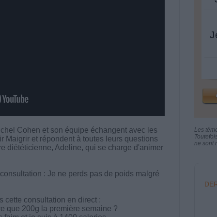
J
chel Cohen et son équipe échangent avec les
Les tém
Toutefoi
aigrir et répondent à toutes leurs questions
ne sont n
tre diététicienne, Adeline, qui se charge d'animer
 consultation : Je ne perds pas de poids malgré
DER
cette consultation en direct :
re que 200g la première semaine ?