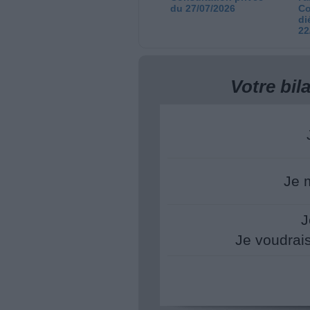
du 27/07/2026
Co
di
22
Votre bi
Je 
J
Je voudrai