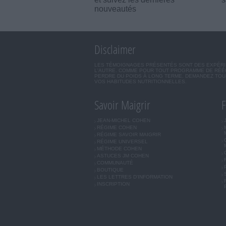
nouveautés
Disclaimer
LES TÉMOIGNAGES PRÉSENTÉS SONT DES EXPÉRIEN
L'AUTRE. COMME POUR TOUT PROGRAMME DE RÉÉQ
PERDRE DU POIDS À LONG TERME. DEMANDEZ TOUJ
VOS HABITUDES NUTRITIONNELLES.
Savoir Maigrir
F
JEAN-MICHEL COHEN
RÉGIME COHEN
RÉGIME SAVOIR MAIGRIR
RÉGIME UNIVERSEL
MÉTHODE COHEN
ASTUCES JM COHEN
COMMUNAUTÉ
BOUTIQUE
LES LETTRES D'INFORMATION
INSCRIPTION