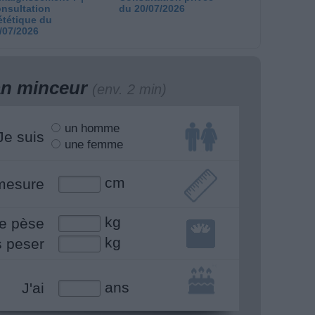
nsultation
du 20/07/2026
ététique du
/07/2026
lan minceur
(env. 2 min)
un homme
Je suis
une femme
cm
mesure
kg
e pèse
kg
s peser
ans
J'ai