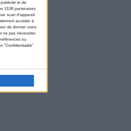
ublicité et de
os 1538 partenaires
par scan d'appareil.
galement accéder à
user de donner votre
t ne pas nécessiter
préférences ou
n "Confidentialité"