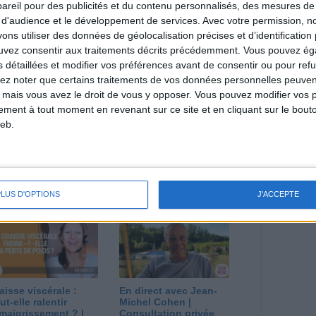
reil pour des publicités et du contenu personnalisés, des mesures de p
 d'audience et le développement de services.
Avec votre permission, n
direct
Voir tout
s utiliser des données de géolocalisation précises et d’identification 
ouvez consentir aux traitements décrits précédemment. Vous pouvez é
estions en live en participant à des vidéo-
s détaillées et modifier vos préférences avant de consentir ou pour ref
l et les diététiciennes du programme.
lez noter que certains traitements de vos données personnelles peuven
 mais vous avez le droit de vous y opposer. Vous pouvez modifier vos 
tement à tout moment en revenant sur ce site et en cliquant sur le bouto
eb.
 plan à 1600
Comment perdre le
lories est-il trop
dernier kilo avant la
pieux ?
stabilisation ? |
PLUS D'OPTIONS
J'ACCEPTE
nsultation
Consultation
ététique du
diététique du
/08/2026
29/07/2026
aisse viscérale :
En direct avec Jean-
ut-elle ralentir
Michel Cohen |
amaigrissement ? |
Consultation privée