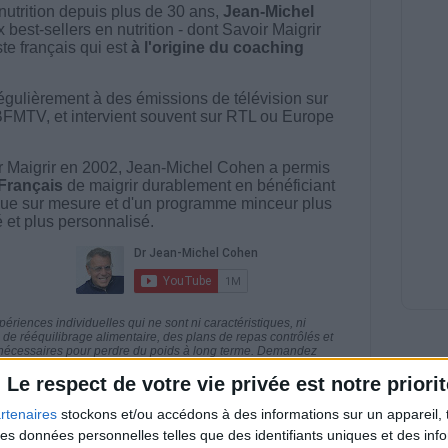
nutrition depuis plus de 30 ans,
Jean-Michel
best-sellers en nutrition - dont Savoir Maigrir
ste français qui est
à l'origine du coaching
égulièrement à des émissions de télévision sur
BFMTV, et intervient souvent sur RTL ou Europe
 Maigrir en 2002, Jean-Michel Cohen a permis
 Français
de maigrir durablement en bénéficiant
ue sur mesure et d'un programme minceur plus
té et plus personnalisé.
riences individuelles qui ne sont ni caractéristiques, ni
e rééquilibrage alimentaire, des plans de repas contrôlés et
 nécessaires pour perdre du poids à long terme. Demandez
nt avant d'entreprendre un régime amincissant, un programme
itionnelles.
Le respect de votre vie privée est notre priorit
rtenaires
stockons et/ou accédons à des informations sur un appareil, t
 des données personnelles telles que des identifiants uniques et des in