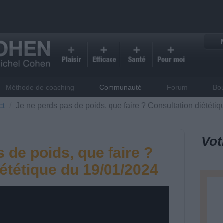
Méthode de coaching
Communauté
Forum
Bo
ct
Je ne perds pas de poids, que faire ? Consultation diététi
Vot
 de poids, que faire ?
ététique du 19/01/2024