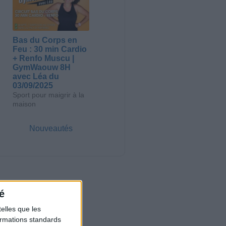
Bas du Corps en
Feu : 30 min Cardio
+ Renfo Muscu |
GymWaouw 8H
avec Léa du
03/09/2025
Sport pour maigrir à la
maison
Nouveautés
é
elles que les
formations standards