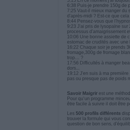
5:15 En ce moment j'ai toujours
6:38 Puis-je prendre 150g de pâ
7:25 Vaut-il mieux manger du s
d'après-midi ? Est-ce que cela
8:44 Pensez-vous que l'hypnose
9:23 J'ai pris de lysopaïne sur 
processus d'amaigrissement et
10:06 Une bonne assiette de cr
estomac de crudités avec une 
16:22 Chaque soir je prends 3
fromage,300g de fromage blanc 
trop… ?
17:56 Difficultés à manger bea
dors...
19:12 J'en suis à ma premièr
pas ou presque pas de poids m
Savoir Maigrir
est une méthode
Pour qu’un programme minceur soi
être facile à suivre il doit être
Les
500 profils différents
disp
trouver la formule qui vous con
question de bon sens, d'équilibr