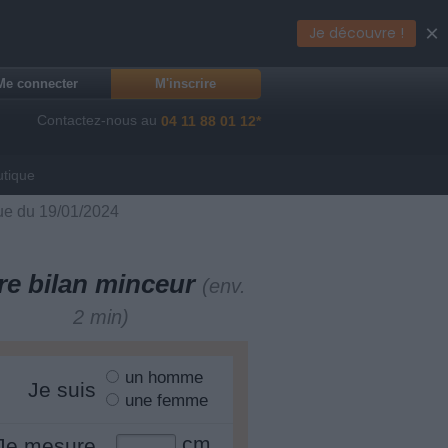
×
Je découvre !
Me connecter
M'inscrire
Contactez-nous au
04 11 88 01 12*
utique
que du 19/01/2024
re bilan minceur
(env.
2 min)
un homme
Je suis
une femme
cm
Je mesure