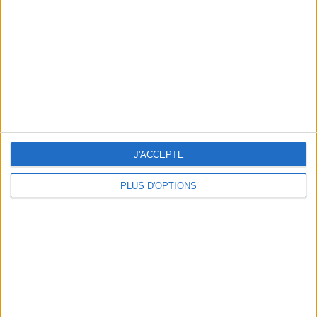
un homme
Je suis
une femme
cm
Je mesure
kg
Je pèse
kg
Je voudrais
peser
J'ACCEPTE
PLUS D'OPTIONS
ans
J'ai