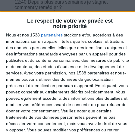
12:40 Depuis plusieurs semaines je stagne,
comment y remédier ?
14:48 Quelle est l'équivalence plaisir pour les
biscuits sans sucre ajoutés ?
Le respect de votre vie privée est
notre priorité
Nous et nos 1538
partenaires
stockons et/ou accédons à des
informations sur un appareil, telles que les cookies, et traitons
des données personnelles telles que des identifiants uniques et
Combien de kilos souhaitez-vous perdre ?
des informations standards envoyées par un appareil pour des
publicités et du contenu personnalisés, des mesures de publicité
Moins de
De 5 à 10
Plus de
et de contenu, des études d'audience et le développement de
5 kilos
kilos
10 kilos
services.
Avec votre permission, nos 1538 partenaires et nous-
mêmes pouvons utiliser des données de géolocalisation
précises et d’identification par scan d'appareil. En cliquant, vous
pouvez consentir aux traitements décrits précédemment. Vous
Webinaires en direct
Voir tout
pouvez également accéder à des informations plus détaillées et
modifier vos préférences avant de consentir ou pour refuser de
Chaque semaine, posez vos questions en live
donner votre consentement.
Veuillez noter que certains
en participant à des vidéo-conférences avec
traitements de vos données personnelles peuvent ne pas
Jean-Michel et les diététiciennes du
nécessiter votre consentement, mais vous avez le droit de vous
programme.
y opposer. Vous pouvez modifier vos préférences ou retirer