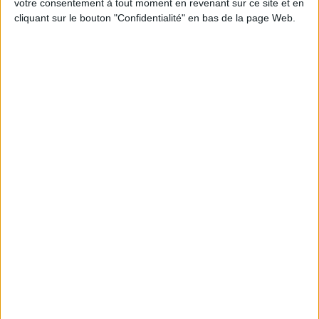
votre consentement à tout moment en revenant sur ce site et en
cliquant sur le bouton "Confidentialité" en bas de la page Web.
Peut-on remplacer la viande par des féculents
? Consultation diététique du 05/08/2026