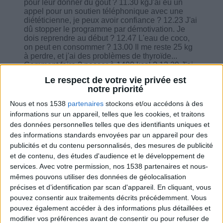
pour leur donner du goût ? 11.30 kgJ'ai eu un
appel pour un soutien téléphonique avec une
diététicienne, je peux avoir confiance ? 12.23 J'ai
dû stopper le programme par démotivation. Je
dois reprendre au début ? 12.47 L'eau de coco,
on peut en consommer ? 13.00 Il me reste 25 kg
à perdre, et j'ai des problèmes de thyroïde...
Comment faire ? passer à 1400 kcal ? 13.39 J'ai
remplacé le beurre par de la confiture, puis-je
Le respect de votre vie privée est
réutiliser ce beurre plus tard... ? 14.25 Les beta-
notre priorité
bloquants peuvent-ils réduire la perte de poids ?
14.55 Les betteraves, on peut en prendre à
Nous et nos 1538
partenaires
stockons et/ou accédons à des
volonté ? 15.07 J'ai un coup de blues et je me
informations sur un appareil, telles que les cookies, et traitons
réfugie dans la nourriture. Comment faire ? 15.57
des données personnelles telles que des identifiants uniques et
J'ai perdu 3 kg depuis le 29 mai, c'est bien ?
des informations standards envoyées par un appareil pour des
16.15 Quelle équivalence entre les fruits et les
dattes sèches et entre les fruits et la compote ?
publicités et du contenu personnalisés, des mesures de publicité
17.00 9 kg perdu à 70 ans ! 17.30 Comment s'en
et de contenu, des études d'audience et le développement de
sortir, je craque tous les weekend... Comment
services.
Avec votre permission, nos 1538 partenaires et nous-
faire ? 18.00 Le diabète de type 2 est-il un
mêmes pouvons utiliser des données de géolocalisation
problème pour la perte de poids ? 18.30 Je peux
précises et d’identification par scan d'appareil. En cliquant, vous
consommer de la macédoine ? 18.46 Dois-je tout
pouvez consentir aux traitements décrits précédemment. Vous
manger ? 19.16 Je peux utiliser les équivalences
au quotidien ? 19. 35 L'activité physique pendant
pouvez également accéder à des informations plus détaillées et
les grandes chaleurs ? 20.00 Sur quoi se reporter
modifier vos préférences avant de consentir ou pour refuser de