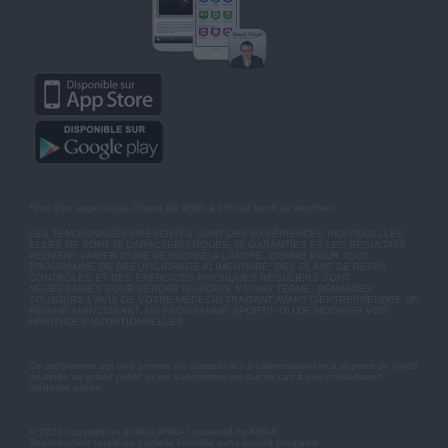
*Prix d'un appel local. Ouvert de 9H00 à 15h du lundi au vendredi.
LES TÉMOIGNAGES PRÉSENTÉS SONT DES EXPÉRIENCES INDIVIDUELLES.
ELLES NE SONT NI CARACTÉRISTIQUES, NI GARANTIES ET LES RÉSULTATS
PEUVENT VARIER D'UNE PERSONNE A L'AUTRE. COMME POUR TOUT
PROGRAMME DE RÉÉQUILIBRAGE ALIMENTAIRE, DES PLANS DE REPAS
CONTRÔLÉS ET DES EXERCICES PHYSIQUES RÉGULIERS SONT
NÉCESSAIRES POUR PERDRE DU POIDS À LONG TERME. DEMANDEZ
TOUJOURS L'AVIS DE VOTRE MÉDECIN TRAITANT AVANT D'ENTREPRENDRE UN
RÉGIME AMINCISSANT, UN PROGRAMME SPORTIF OU DE MODIFIER VOS
HABITUDES NUTRITIONNELLES.
Ce programme est une somme de conseils liés à l'alimentation et à la perte de poids
destinés au grand public et ne s'apparente en aucun cas à une consultation
médicale privée.
© 2026 copyright et éditeur ANXA / powered by ANXA
Reproduction totale ou partielle interdite sans accord préalable.