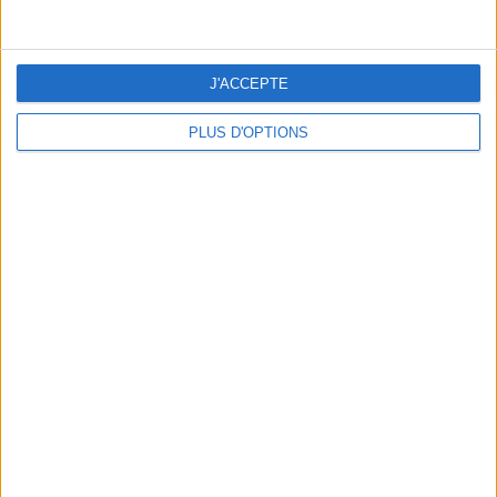
J'ACCEPTE
Votre bilan minceur
(env. 2
PLUS D'OPTIONS
min)
un homme
Je suis
une femme
cm
Je mesure
kg
Je pèse
kg
Je voudrais
peser
ans
J'ai