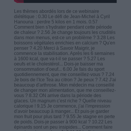
Les thèmes abordés lors de ce webinaire
diététique : 0.30 Le défi de Jean-Michel à Cyril
Hanouna : perdre 5 kilos en 1 mois. 0.57
Comment bien s'hydrater pendant cette période
de chaleur ? 2.56 Je change toujours les crudités
dans mon menus, est-ce un problème ? 3.28 Les
boissons végétales enrichies en calcium ? Qu'en
penser ? 4.20 Merci à Savoir Maigrir, je
commence la stabilisation. Après les 6 semaines
à 1600 kcal, que va-t-il se passer ? 5.27 Les
oeufs et le cholestérol... Dois-je baisser ma
consommation d'oeuf... 6.00 Je fais du sport
quotidiennement, que me conseillez-vous ? 7.24
Je bois de l'Ice Tea au citron ? Je peux ? 7.42 J'ai
beaucoup d'arthrose. Mon médecin ma conseillé
de changer mon alimentation, que me conseillez-
vous ? 8.32 ON arrive dans la période des
glaces. Un magnum c'est riche ? Quelle niveau
calorique ! 9.15 Je commence, j'ai l'impression
d'avoir beaucoup à manger... Et puis-je garder
mon fruit pour plus tard ? 9.55 Je stagne en perte
de poids. Dois-je passer à 900 kcal ? 10.22 Les
épinards sont un peu insipides... Comment faire