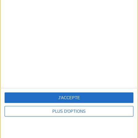
Consultation privée du 20/07/2026
Votre bilan minceur
(env. 2
min)
un homme
Je suis
une femme
cm
Je mesure
J'ACCEPTE
kg
PLUS D'OPTIONS
Je pèse
kg
Je voudrais
peser