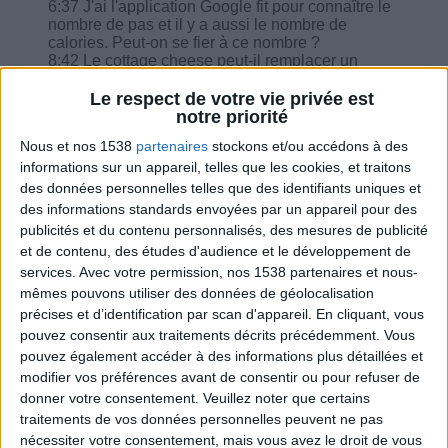
6:37 J'ai l'application Google fit pour connaître le
nombre de pas et il y a aussi le nombre de
calories. Peut-on se fier à ce nombre ?
8:42 Le cottage cheese peut-il remplacer un
repas et 2 laitages le pot contenant 200g ?
9:37 Pour faire de la béchamel avec 40 g de
Le respect de votre vie privée est
maïzena et 50 cl de lait écrémé pour 2 personnes
notre priorité
: on comptabilise le lait uniquement?
Nous et nos 1538
partenaires
stockons et/ou accédons à des
10:21 100 g de yaourt végétal au lait de coco
informations sur un appareil, telles que les cookies, et traitons
nature sans sucre est-il équivalent à un yaourt
nature et peut-on remplacer ce yaourt nature par
des données personnelles telles que des identifiants uniques et
le végétal lait de coco ?
des informations standards envoyées par un appareil pour des
11:22 Est-ce que je peux remplacer un laitage par
publicités et du contenu personnalisés, des mesures de publicité
100ml de lait de riz ssa infusé avec un thé chaï
et de contenu, des études d'audience et le développement de
aux épices ?
services.
Avec votre permission, nos 1538 partenaires et nous-
mêmes pouvons utiliser des données de géolocalisation
précises et d’identification par scan d'appareil. En cliquant, vous
pouvez consentir aux traitements décrits précédemment. Vous
pouvez également accéder à des informations plus détaillées et
Combien de kilos souhaitez-vous perdre ?
modifier vos préférences avant de consentir ou pour refuser de
donner votre consentement.
Veuillez noter que certains
Moins de
De 5 à 10
Plus de
traitements de vos données personnelles peuvent ne pas
5 kilos
kilos
10 kilos
nécessiter votre consentement, mais vous avez le droit de vous