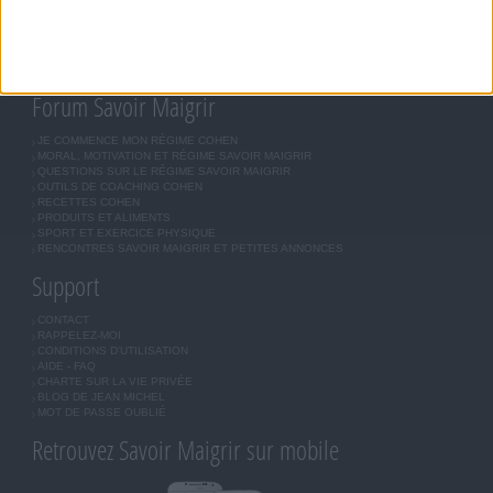
ASTUCES JM COHEN
COMMUNAUTÉ
BOUTIQUE
LES LETTRES D'INFORMATION
INSCRIPTION
Forum Savoir Maigrir
JE COMMENCE MON RÉGIME COHEN
MORAL, MOTIVATION ET RÉGIME SAVOIR MAIGRIR
QUESTIONS SUR LE RÉGIME SAVOIR MAIGRIR
OUTILS DE COACHING COHEN
RECETTES COHEN
PRODUITS ET ALIMENTS
SPORT ET EXERCICE PHYSIQUE
RENCONTRES SAVOIR MAIGRIR ET PETITES ANNONCES
Support
CONTACT
RAPPELEZ-MOI
CONDITIONS D'UTILISATION
AIDE - FAQ
CHARTE SUR LA VIE PRIVÉE
BLOG DE JEAN MICHEL
MOT DE PASSE OUBLIÉ
Retrouvez Savoir Maigrir sur mobile