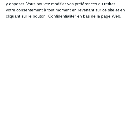
y opposer. Vous pouvez modifier vos préférences ou retirer
votre consentement à tout moment en revenant sur ce site et en
cliquant sur le bouton "Confidentialité" en bas de la page Web.
Webinaires en direct
Voir tout
Chaque semaine, posez vos questions en live
en participant à des vidéo-conférences avec
Jean-Michel et les diététiciennes du
programme.
Peut-on remplacer la viande par des féculents
? Consultation diététique du 05/08/2026