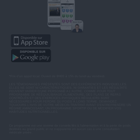
*Prix d'un appel local. Ouvert de 9H00 à 15h du lundi au vendredi.
LES TÉMOIGNAGES PRÉSENTÉS SONT DES EXPÉRIENCES INDIVIDUELLES.
ELLES NE SONT NI CARACTÉRISTIQUES, NI GARANTIES ET LES RÉSULTATS
PEUVENT VARIER D'UNE PERSONNE A L'AUTRE. COMME POUR TOUT
PROGRAMME DE RÉÉQUILIBRAGE ALIMENTAIRE, DES PLANS DE REPAS
CONTRÔLÉS ET DES EXERCICES PHYSIQUES RÉGULIERS SONT
NÉCESSAIRES POUR PERDRE DU POIDS À LONG TERME. DEMANDEZ
TOUJOURS L'AVIS DE VOTRE MÉDECIN TRAITANT AVANT D'ENTREPRENDRE UN
RÉGIME AMINCISSANT, UN PROGRAMME SPORTIF OU DE MODIFIER VOS
HABITUDES NUTRITIONNELLES.
Ce programme est une somme de conseils liés à l'alimentation et à la perte de poids
destinés au grand public et ne s'apparente en aucun cas à une consultation
médicale privée.