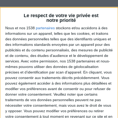
Le respect de votre vie privée est
Combien de kilos souhaitez-vous perdre ?
notre priorité
Nous et nos 1538
partenaires
stockons et/ou accédons à des
Moins de
De 5 à 10
Plus de
5 kilos
kilos
10 kilos
informations sur un appareil, telles que les cookies, et traitons
des données personnelles telles que des identifiants uniques et
des informations standards envoyées par un appareil pour des
publicités et du contenu personnalisés, des mesures de publicité
Webinaires en direct
et de contenu, des études d'audience et le développement de
Voir tout
services.
Avec votre permission, nos 1538 partenaires et nous-
Chaque semaine, posez vos questions en live
mêmes pouvons utiliser des données de géolocalisation
en participant à des vidéo-conférences avec
précises et d’identification par scan d'appareil. En cliquant, vous
Jean-Michel et les diététiciennes du
pouvez consentir aux traitements décrits précédemment. Vous
programme.
pouvez également accéder à des informations plus détaillées et
modifier vos préférences avant de consentir ou pour refuser de
donner votre consentement.
Veuillez noter que certains
traitements de vos données personnelles peuvent ne pas
nécessiter votre consentement, mais vous avez le droit de vous
y opposer. Vous pouvez modifier vos préférences ou retirer
votre consentement à tout moment en revenant sur ce site et en