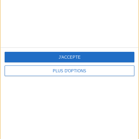
cm
Je mesure
kg
Je pèse
kg
Je voudrais
peser
ans
J'ai
J'ACCEPTE
PLUS D'OPTIONS
DERNIÈRES VIDÉO
Peut-on remplacer la