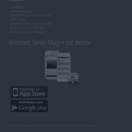
CONTACT
RAPPELEZ-MOI
CONDITIONS D'UTILISATION
AIDE - FAQ
CHARTE SUR LA VIE PRIVÉE
BLOG DE JEAN MICHEL
MOT DE PASSE OUBLIÉ
Retrouvez Savoir Maigrir sur mobile
*Prix d'un appel local. Ouvert de 9H00 à 15h du lundi au vendredi.