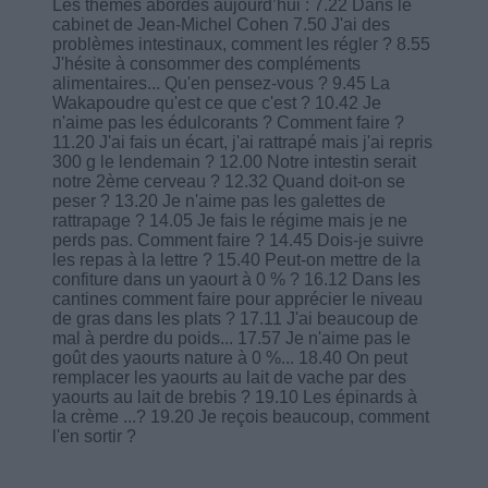
Les thèmes abordés aujourd’hui : 7.22 Dans le
cabinet de Jean-Michel Cohen 7.50 J'ai des
problèmes intestinaux, comment les régler ? 8.55
J'hésite à consommer des compléments
alimentaires... Qu'en pensez-vous ? 9.45 La
Wakapoudre qu'est ce que c'est ? 10.42 Je
n'aime pas les édulcorants ? Comment faire ?
11.20 J'ai fais un écart, j'ai rattrapé mais j'ai repris
300 g le lendemain ? 12.00 Notre intestin serait
notre 2ème cerveau ? 12.32 Quand doit-on se
peser ? 13.20 Je n'aime pas les galettes de
rattrapage ? 14.05 Je fais le régime mais je ne
perds pas. Comment faire ? 14.45 Dois-je suivre
les repas à la lettre ? 15.40 Peut-on mettre de la
confiture dans un yaourt à 0 % ? 16.12 Dans les
cantines comment faire pour apprécier le niveau
de gras dans les plats ? 17.11 J'ai beaucoup de
mal à perdre du poids... 17.57 Je n'aime pas le
goût des yaourts nature à 0 %... 18.40 On peut
remplacer les yaourts au lait de vache par des
yaourts au lait de brebis ? 19.10 Les épinards à
la crème ...? 19.20 Je reçois beaucoup, comment
l'en sortir ?