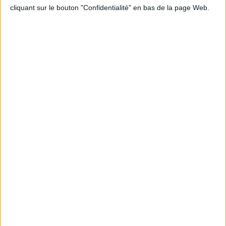
cliquant sur le bouton "Confidentialité" en bas de la page Web.
Peut-on remplacer la viande par des féculents
? Consultation diététique du 05/08/2026
Le plan à 1600 calories est-il trop copieux ?
Consultation diététique du 03/08/2026