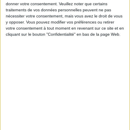
25.30 Quand on va au restaurant japonais, faut-il
donner votre consentement.
Veuillez noter que certains
rattraper par la suite si on suit la formule
traitements de vos données personnelles peuvent ne pas
conseillé. 26.07 Je fais un apéro avec radis,
nécessiter votre consentement, mais vous avez le droit de vous
tomates, et surimi, dois-je réduire quelque choses
y opposer. Vous pouvez modifier vos préférences ou retirer
par la suite ? 26.31 Puis-je manger de féculent à
la place de la viande le soir ? 27.09 Comment
votre consentement à tout moment en revenant sur ce site et en
installer un programme d'activité physique quand
cliquant sur le bouton "Confidentialité" en bas de la page Web.
on est retraité ? 28.03 Il est vrai que le jus
d'agrumes n'est pas bon pour l'arthrose ? 28.42
Remerciements par des membres qui sont
satisfaits du programme.
Combien de kilos souhaitez-vous perdre ?
Moins de
De 5 à 10
Plus de
5 kilos
kilos
10 kilos