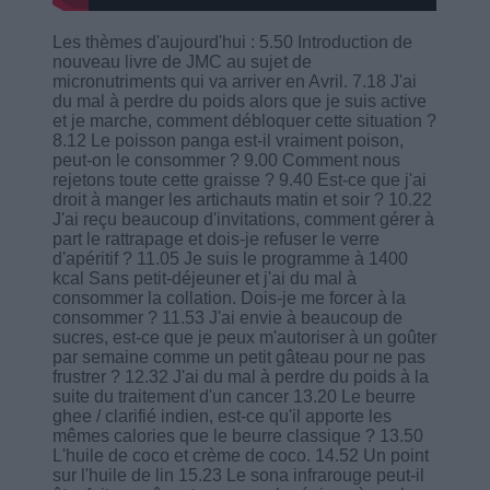
Les thèmes d'aujourd'hui : 5.50 Introduction de
nouveau livre de JMC au sujet de
micronutriments qui va arriver en Avril. 7.18 J'ai
du mal à perdre du poids alors que je suis active
et je marche, comment débloquer cette situation ?
8.12 Le poisson panga est-il vraiment poison,
peut-on le consommer ? 9.00 Comment nous
rejetons toute cette graisse ? 9.40 Est-ce que j'ai
droit à manger les artichauts matin et soir ? 10.22
J'ai reçu beaucoup d'invitations, comment gérer à
part le rattrapage et dois-je refuser le verre
d'apéritif ? 11.05 Je suis le programme à 1400
kcal Sans petit-déjeuner et j'ai du mal à
consommer la collation. Dois-je me forcer à la
consommer ? 11.53 J'ai envie à beaucoup de
sucres, est-ce que je peux m'autoriser à un goûter
par semaine comme un petit gâteau pour ne pas
frustrer ? 12.32 J'ai du mal à perdre du poids à la
suite du traitement d'un cancer 13.20 Le beurre
ghee / clarifié indien, est-ce qu'il apporte les
mêmes calories que le beurre classique ? 13.50
L'huile de coco et crème de coco. 14.52 Un point
sur l'huile de lin 15.23 Le sona infrarouge peut-il