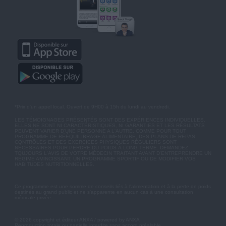
*Prix d'un appel local. Ouvert de 9H00 à 15h du lundi au vendredi.
LES TÉMOIGNAGES PRÉSENTÉS SONT DES EXPÉRIENCES INDIVIDUELLES.
ELLES NE SONT NI CARACTÉRISTIQUES, NI GARANTIES ET LES RÉSULTATS
PEUVENT VARIER D'UNE PERSONNE A L'AUTRE. COMME POUR TOUT
PROGRAMME DE RÉÉQUILIBRAGE ALIMENTAIRE, DES PLANS DE REPAS
CONTRÔLÉS ET DES EXERCICES PHYSIQUES RÉGULIERS SONT
NÉCESSAIRES POUR PERDRE DU POIDS À LONG TERME. DEMANDEZ
TOUJOURS L'AVIS DE VOTRE MÉDECIN TRAITANT AVANT D'ENTREPRENDRE UN
RÉGIME AMINCISSANT, UN PROGRAMME SPORTIF OU DE MODIFIER VOS
HABITUDES NUTRITIONNELLES.
Ce programme est une somme de conseils liés à l'alimentation et à la perte de poids
destinés au grand public et ne s'apparente en aucun cas à une consultation
médicale privée.
© 2026 copyright et éditeur ANXA / powered by ANXA
Reproduction totale ou partielle interdite sans accord préalable.