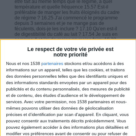
être fait au même temps que le régime, à quel
température et quelle fréquence 15.57 Est-il
préférable de manger les fruits éloignés du cadre
de régime ? 16.25 J'ai commencé le programme
depuis 3 semaines et je ne mange pas de
féculents, dois-je les inclure ? 17.10 Qu'en est-il
de digestibilité du café au lait ? 17.54 Je suis en
semaine 4 et j'ai de moins en moins faim. 18.32
Je prends le lyrica à 100mg, ça va m'empêcher
Le respect de votre vie privée est
de maigrir ? 19.10 Comment considérer la sauce
notre priorité
pickles ? 19.37 Puis-je consommer un baie de
gojie et à la place de quoi ? 20.04 Peut-on
Nous et nos 1538
partenaires
stockons et/ou accédons à des
prendre le chewing-gum sans sucre. 20.22 J'ai
informations sur un appareil, telles que les cookies, et traitons
une baisse de motivation, je suis en 13ème
des données personnelles telles que des identifiants uniques et
semaine et à la 55% de ma perte de poids. 21.15
des informations standards envoyées par un appareil pour des
Est-il conseillé de manger cru ? 21.50 Que
penser aux sucrettes à la saccharine ? 22.07
publicités et du contenu personnalisés, des mesures de publicité
J'utilise des graines germées que je fais moi-
et de contenu, des études d'audience et le développement de
même dans mes salades. 22.32 Puis-je utiliser
services.
Avec votre permission, nos 1538 partenaires et nous-
de l'antésite ou du pulco citron ? 23.40 Combien
mêmes pouvons utiliser des données de géolocalisation
de kilos à perdre par mois ? 24.06 Puis-je
précises et d’identification par scan d'appareil. En cliquant, vous
remplacer la matière grasse par de l'avocat ?
pouvez consentir aux traitements décrits précédemment. Vous
24.36 Comment éviter une stagnation après un
accident cardiac ? 25.05 Que penser sur le
pouvez également accéder à des informations plus détaillées et
complément Anaca3 et sur les bonbons Anaca3 ?
modifier vos préférences avant de consentir ou pour refuser de