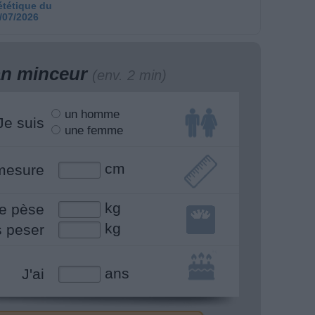
ététique du
/07/2026
lan minceur
(env. 2 min)
un homme
Je suis
une femme
cm
mesure
kg
e pèse
kg
s peser
ans
J'ai