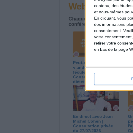
Webinaires en 
contenu, des études
et nous-mêmes pouvon
En cliquant, vous p
Chaque semaine, posez vos qu
conférences avec Jean-Miche
des informations plu
consentement.
Veuil
votre consentement,
retirer votre consen
en bas de la page W
Peut-on remplacer la
Le
viande par des
ca
féculents ?
co
Consultation
Co
diététique du
di
05/08/2026
03
En direct avec Jean-
Gr
Michel Cohen |
pe
Consultation privée
l'
du 27/07/2026
Co