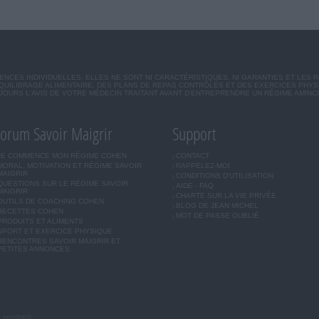
CES INDIVIDUELLES. ELLES NE SONT NI CARACTÉRISTIQUES, NI GARANTIES ET LES 
UILIBRAGE ALIMENTAIRE, DES PLANS DE REPAS CONTRÔLÉS ET DES EXERCICES PHY
OURS L'AVIS DE VOTRE MÉDECIN TRAITANT AVANT D'ENTREPRENDRE UN RÉGIME AMINC
orum Savoir Maigrir
Support
JE COMMENCE MON RÉGIME COHEN
CONTACT
MORAL, MOTIVATION ET RÉGIME SAVOIR
RAPPELEZ-MOI
MAIGRIR
CONDITIONS D'UTILISATION
QUESTIONS SUR LE RÉGIME SAVOIR
AIDE - FAQ
MAIGRIR
CHARTE SUR LA VIE PRIVÉE
OUTILS DE COACHING COHEN
BLOG DE JEAN MICHEL
RECETTES COHEN
MOT DE PASSE OUBLIÉ
PRODUITS ET ALIMENTS
SPORT ET EXERCICE PHYSIQUE
RENCONTRES SAVOIR MAIGRIR ET
PETITES ANNONCES
u vendredi.