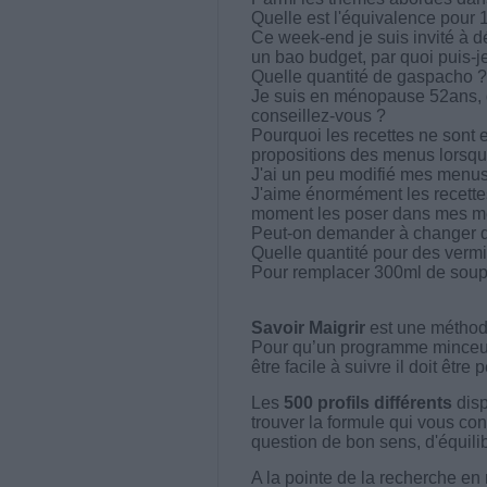
Quelle est l'équivalence pour 
Ce week-end je suis invité à 
un bao budget, par quoi puis-j
Quelle quantité de gaspacho ?
Je suis en ménopause 52ans, d
conseillez-vous ?
Pourquoi les recettes ne sont 
propositions des menus lorsqu
J'ai un peu modifié mes menus 
J'aime énormément les recette
moment les poser dans mes me
Peut-on demander à changer de
Quelle quantité pour des vermic
Pour remplacer 300ml de soup
Savoir Maigrir
est une méthode
Pour qu’un programme minceur soi
être facile à suivre il doit être
Les
500 profils différents
disp
trouver la formule qui vous con
question de bon sens, d'équilibr
A la pointe de la recherche en 