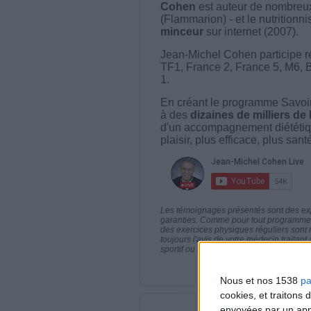
Cohen
est auteur de nombreux 
(Flammarion) - et le nutritionni
minceur
sur internet (2007).
Jean-Michel Cohen participe r
TF1, France 2, France 5, M6, 
1.
En créant le programme Savoir
à des
dizaines de milliers de
d'un accompagnement diététiq
plaisir, plus efficace, plus san
Les témoignages présentés sont des expé
garanties. Comme pour tout programme d
des exercices physiques réguliers sont
toujours l'avis de votre médecin traita
sportif ou de modifier vos habitudes nutr
Nous et nos 1538
pa
cookies, et traitons
envoyées par un appa