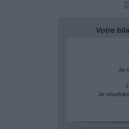
di
22
Votre bi
Je 
J
Je voudrai