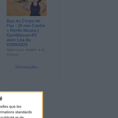
Bas du Corps en
Feu : 30 min Cardio
+ Renfo Muscu |
GymWaouw 8H
avec Léa du
03/09/2025
Sport pour maigrir à la
maison
Nouveautés
é
elles que les
formations standards
ublicité et de