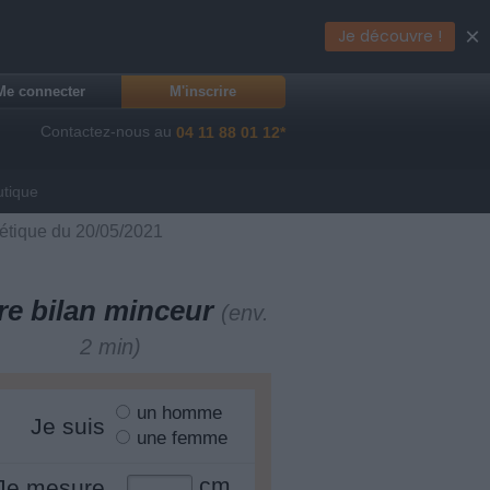
×
Je découvre !
Me connecter
M'inscrire
Contactez-nous au
04 11 88 01 12*
utique
tétique du 20/05/2021
re bilan minceur
(env.
2 min)
un homme
Je suis
une femme
cm
Je mesure