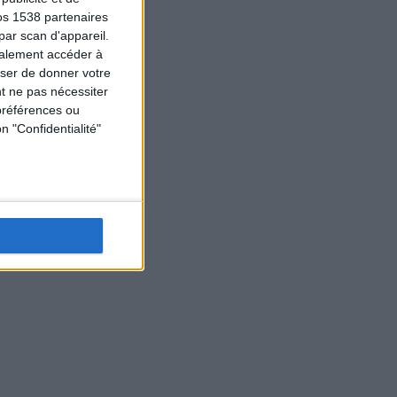
os 1538 partenaires
par scan d'appareil.
galement accéder à
user de donner votre
t ne pas nécessiter
préférences ou
n "Confidentialité"