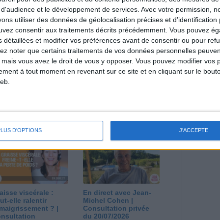
direct
 d'audience et le développement de services.
Avec votre permission, n
Voir tout
s utiliser des données de géolocalisation précises et d’identification 
ouvez consentir aux traitements décrits précédemment. Vous pouvez é
estions en live en participant à des vidéo-
l et les diététiciennes du programme.
s détaillées et modifier vos préférences avant de consentir ou pour ref
lez noter que certains traitements de vos données personnelles peuven
 mais vous avez le droit de vous y opposer. Vous pouvez modifier vos 
tement à tout moment en revenant sur ce site et en cliquant sur le bouto
eb.
 plan à 1600
Comment perdre le
lories est-il trop
dernier kilo avant la
pieux ?
stabilisation ? |
nsultation
Consultation
PLUS D'OPTIONS
J'ACCEPTE
ététique du
diététique du
/08/2026
29/07/2026
aisse viscérale :
En direct avec Jean-
ut-elle ralentir
Michel Cohen |
amaigrissement ? |
Consultation privée
nsultation
du 20/07/2026