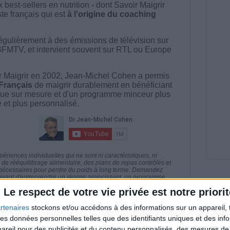
best-sellers en nutrition - dont Savoir Maigrir
ste français qui est
à l'origine du coaching
égulièrement à des émissions de télévision sur
BFMTV, et intervient souvent sur RTL ou Europe
 Maigrir en 2002, Jean-Michel Cohen a permis
 Français
de maigrir durablement en bénéficiant
ue sur mesure et d'un programme minceur plus
té et plus personnalisé.
riences individuelles qui ne sont ni caractéristiques, ni
e rééquilibrage alimentaire, des plans de repas contrôlés et
 nécessaires pour perdre du poids à long terme. Demandez
nt avant d'entreprendre un régime amincissant, un programme
itionnelles.
Le respect de votre vie privée est notre priorit
rtenaires
stockons et/ou accédons à des informations sur un appareil, t
 des données personnelles telles que des identifiants uniques et des in
reil pour des publicités et du contenu personnalisés, des mesures de p