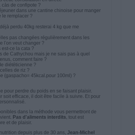
1 càs de confipote ?
déjeuner dans une cantine chinoise pour manger
e le remplacer ?
éjà perdu 40kg resterai 4 kg que me
elles pas changées régulièrement dans les
e l'on veut changer ?
est-ce la cata ?
s de Cathychou mais je ne sais pas à quel
nus, comment faire ?
 diététicienne ?
elles de riz ?
e (gaspacho= 45kcal.pour 100ml) ?
 pour perdre du poids en se faisant plaisir.
t efficace, il doit être facile à suivre. Et pour
 personnalisé.
onibles dans la méthode vous permettront de
vient.
Pas d'aliments interdits
, tout est
e et de plaisir.
nutrition depuis plus de 30 ans,
Jean-Michel