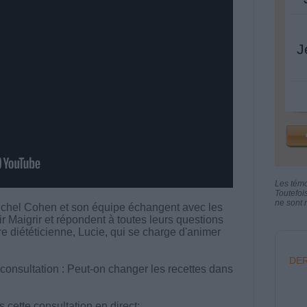
J
Les tém
Toutefoi
ne sont n
chel Cohen et son équipe échangent avec les
aigrir et répondent à toutes leurs questions
tre diététicienne, Lucie, qui se charge d'animer
DER
 consultation : Peut-on changer les recettes dans
cette consultation en direct: