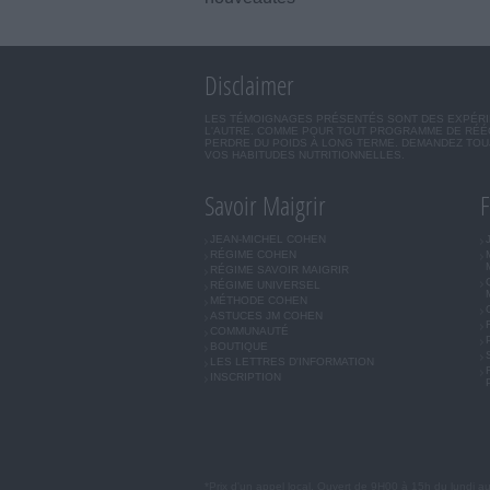
Disclaimer
LES TÉMOIGNAGES PRÉSENTÉS SONT DES EXPÉRIEN
L'AUTRE. COMME POUR TOUT PROGRAMME DE RÉÉQ
PERDRE DU POIDS À LONG TERME. DEMANDEZ TOUJ
VOS HABITUDES NUTRITIONNELLES.
Savoir Maigrir
F
JEAN-MICHEL COHEN
RÉGIME COHEN
RÉGIME SAVOIR MAIGRIR
RÉGIME UNIVERSEL
MÉTHODE COHEN
ASTUCES JM COHEN
COMMUNAUTÉ
BOUTIQUE
LES LETTRES D'INFORMATION
INSCRIPTION
*Prix d'un appel local. Ouvert de 9H00 à 15h du lundi a