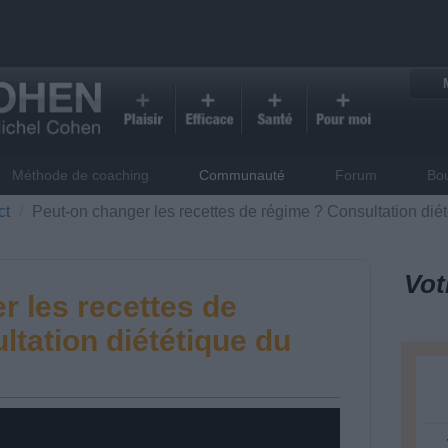
Méthode de coaching
Communauté
Forum
Bo
ct
Peut-on changer les recettes de régime ? Consultation dié
Vot
r les recettes de
ltation diététique du