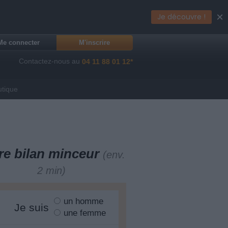
×
Je découvre !
Me connecter
M'inscrire
Contactez-nous au
04 11 88 01 12*
utique
re bilan minceur
(env.
2 min)
un homme
Je suis
une femme