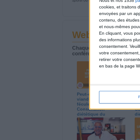
Nous et nos 1538
pa
sportif ou de modifier vos habitudes nutr
cookies, et traitons
envoyées par un appa
contenu, des études
et nous-mêmes pouvon
Webinaires en 
En cliquant, vous p
des informations plu
consentement.
Veuil
Chaque semaine, posez vos qu
votre consentement,
conférences avec Jean-Miche
retirer votre consen
en bas de la page W
Peut-on remplacer la
Le
viande par des
ca
féculents ?
co
Consultation
Co
diététique du
di
05/08/2026
03