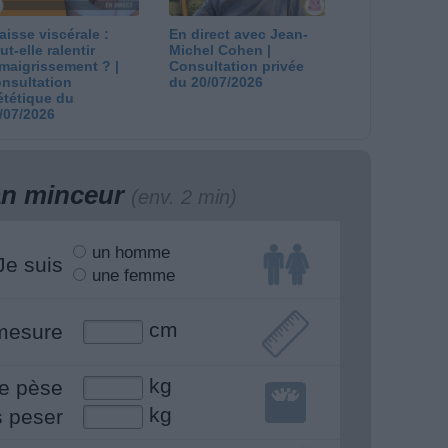
aisse viscérale :
En direct avec Jean-
ut-elle ralentir
Michel Cohen |
amaigrissement ? |
Consultation privée
nsultation
du 20/07/2026
ététique du
/07/2026
lan minceur
(env. 2 min)
un homme
Je suis
une femme
cm
mesure
kg
e pèse
kg
s peser