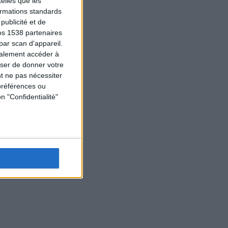
elles que les
formations standards
ublicité et de
os 1538 partenaires
par scan d'appareil.
galement accéder à
user de donner votre
t ne pas nécessiter
préférences ou
n "Confidentialité"