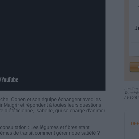
J
Les tém
Toutefoi
ne sont n
chel Cohen et son équipe échangent avec les
aigrir et répondent à toutes leurs questions
tre diététicienne, Isabelle, qui se charge d'animer
DER
consultation : Les légumes et fibres étant
èmes de transit comment gérer notre satiété ?