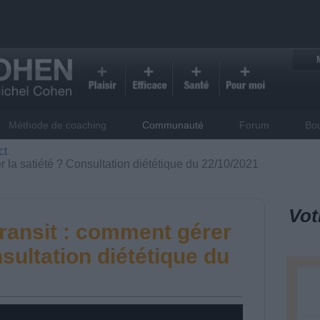
Méthode de coaching
Communauté
Forum
Bo
ct
 la satiété ? Consultation diététique du 22/10/2021
Vot
ransit : comment gérer
nsultation diététique du