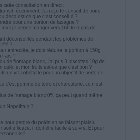
cette consultation en direct:
ransit récemment, j'ai reçu le conseil de boire
u déca est-ce que c'est conseillé ?
rendre pour une portion de lasagne ?
 à midi je pense manger vers 16h le repas de
tant déconseillés pendant les problèmes de
iété ?
r entrecôte, je dois réduire la portion à 150g
frais ?
u de fromage blanc, j'ai pris 3 biscottes 10g de
café, et mon fruits est-ce que c'est bon ?
ls un vrai obstacle pour un objectif de perte de
ù c'est pomme de terre et charcuterie, ce n'est
 plus de fromage blanc 0% ça peut quand même
un Napolitain ?
 pour perdre du poids en se faisant plaisir.
t efficace, il doit être facile à suivre. Et pour
 personnalisé.