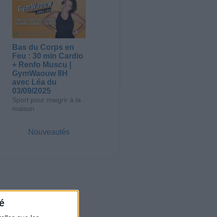
Bas du Corps en
Feu : 30 min Cardio
+ Renfo Muscu |
GymWaouw 8H
avec Léa du
03/09/2025
Sport pour maigrir à la
maison
Nouveautés
é