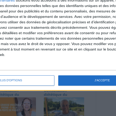
rtenaires
stockons et/ou accédons à des informations sur un appareil, t
itionnelles.
 des données personnelles telles que des identifiants uniques et des in
reil pour des publicités et du contenu personnalisés, des mesures de p
 d'audience et le développement de services.
Avec votre permission, n
s utiliser des données de géolocalisation précises et d’identification 
direct
ouvez consentir aux traitements décrits précédemment. Vous pouvez é
Voir tout
s détaillées et modifier vos préférences avant de consentir ou pour ref
lez noter que certains traitements de vos données personnelles peuven
estions en live en participant à des vidéo-
 mais vous avez le droit de vous y opposer. Vous pouvez modifier vos 
l et les diététiciennes du programme.
tement à tout moment en revenant sur ce site et en cliquant sur le bouto
eb.
 plan à 1600
Comment perdre le
PLUS D'OPTIONS
J'ACCEPTE
lories est-il trop
dernier kilo avant la
pieux ?
stabilisation ? |
nsultation
Consultation
ététique du
diététique du
/08/2026
29/07/2026