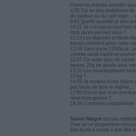
Parmi les thèmes abordés dans 
4:35 J'ai eu des problèmes de t
du rooibos ou du café léger… d
8:42 Quelle quantité je dois p
10:11 Je n'ai pas du tout faim
midi, qu'en pensez vous ?
11:13 Les légumes et fibres é
transit comment gérer notre sat
12:35 Sans sucre 1200kcal : pou
comme steak haché et saumon 
12:57 Ce matin plus de yaourt o
beurre, 25g de gouda avec mon 
13:31 Les neuroleptiques sont-i
10 kg ?
14:55 Je reviens d'une région o
pas facile de faire le régime…
17:00 Est-ce que si on prend
nous faire grossir ?
18:34 Comment comptabiliser 
Savoir Maigrir
est une méthode
Pour qu’un programme minceur soi
être facile à suivre il doit être