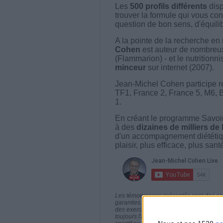
Les
500 profils différents
disp
trouver la formule qui vous con
question de bon sens, d'équilibr
A la pointe de la recherche en 
Cohen
est auteur de nombreux 
(Flammarion) - et le nutritionni
minceur
sur internet (2007).
Jean-Michel Cohen participe r
TF1, France 2, France 5, M6, 
1.
En créant le programme Savoir
à des
dizaines de milliers de
d'un accompagnement diététiq
plaisir, plus efficace, plus san
Les témoignages présentés sont des expé
garanties. Comme pour tout programme d
des exercices physiques réguliers sont
toujours l'avis de votre médecin traita