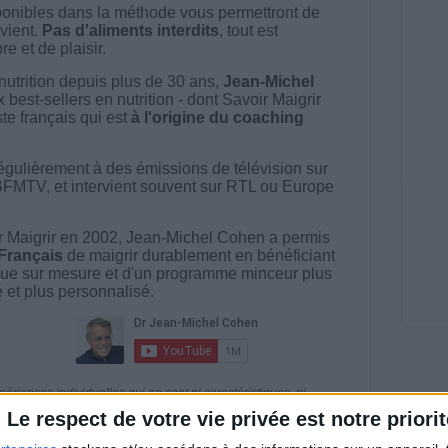
onibles dans la méthode vous permettront de
vient.
Pas d'aliments interdits
, tout est
e et de plaisir.
nutrition depuis plus de 30 ans,
Jean-Michel
best-sellers en nutrition - dont Savoir Maigrir
ste français qui est
à l'origine du coaching
égulièrement à des émissions de télévision sur
BFMTV, et intervient souvent sur RTL ou Europe
 Maigrir en 2002, Jean-Michel Cohen a permis
 Français
de maigrir durablement en bénéficiant
ue sur mesure et d'un programme minceur plus
té et plus personnalisé.
riences individuelles qui ne sont ni caractéristiques, ni
e rééquilibrage alimentaire, des plans de repas contrôlés et
Le respect de votre vie privée est notre priorit
 nécessaires pour perdre du poids à long terme. Demandez
nt avant d'entreprendre un régime amincissant, un programme