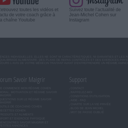
etrouvez toutes les vidéos et
Suivez toute l'actualité de
'actu de votre coach grâce à
Jean-Michel Cohen sur
a chaîne Youtube
Instagram
CES INDIVIDUELLES. ELLES NE SONT NI CARACTÉRISTIQUES, NI GARANTIES ET LES 
UILIBRAGE ALIMENTAIRE, DES PLANS DE REPAS CONTRÔLÉS ET DES EXERCICES PHY
OURS L'AVIS DE VOTRE MÉDECIN TRAITANT AVANT D'ENTREPRENDRE UN RÉGIME AMINC
orum Savoir Maigrir
Support
JE COMMENCE MON RÉGIME COHEN
CONTACT
MORAL, MOTIVATION ET RÉGIME SAVOIR
RAPPELEZ-MOI
MAIGRIR
CONDITIONS D'UTILISATION
QUESTIONS SUR LE RÉGIME SAVOIR
AIDE - FAQ
MAIGRIR
CHARTE SUR LA VIE PRIVÉE
OUTILS DE COACHING COHEN
BLOG DE JEAN MICHEL
RECETTES COHEN
MOT DE PASSE OUBLIÉ
PRODUITS ET ALIMENTS
SPORT ET EXERCICE PHYSIQUE
RENCONTRES SAVOIR MAIGRIR ET
PETITES ANNONCES