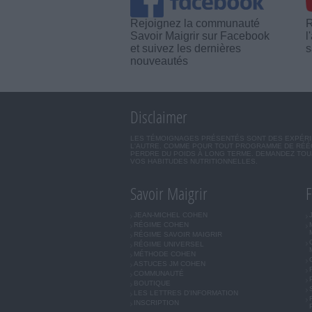
Rejoignez la communauté
R
Savoir Maigrir sur Facebook
l
et suivez les dernières
s
nouveautés
Disclaimer
LES TÉMOIGNAGES PRÉSENTÉS SONT DES EXPÉRIEN
L'AUTRE. COMME POUR TOUT PROGRAMME DE RÉÉQ
PERDRE DU POIDS À LONG TERME. DEMANDEZ TOUJ
VOS HABITUDES NUTRITIONNELLES.
Savoir Maigrir
F
JEAN-MICHEL COHEN
RÉGIME COHEN
RÉGIME SAVOIR MAIGRIR
RÉGIME UNIVERSEL
MÉTHODE COHEN
ASTUCES JM COHEN
COMMUNAUTÉ
BOUTIQUE
LES LETTRES D'INFORMATION
INSCRIPTION