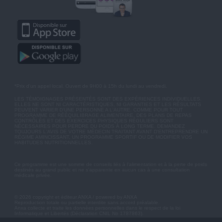
*Prix d'un appel local. Ouvert de 9H00 à 15h du lundi au vendredi.
LES TÉMOIGNAGES PRÉSENTÉS SONT DES EXPÉRIENCES INDIVIDUELLES.
ELLES NE SONT NI CARACTÉRISTIQUES, NI GARANTIES ET LES RÉSULTATS
PEUVENT VARIER D'UNE PERSONNE A L'AUTRE. COMME POUR TOUT
PROGRAMME DE RÉÉQUILIBRAGE ALIMENTAIRE, DES PLANS DE REPAS
CONTRÔLÉS ET DES EXERCICES PHYSIQUES RÉGULIERS SONT
NÉCESSAIRES POUR PERDRE DU POIDS À LONG TERME. DEMANDEZ
TOUJOURS L'AVIS DE VOTRE MÉDECIN TRAITANT AVANT D'ENTREPRENDRE UN
RÉGIME AMINCISSANT, UN PROGRAMME SPORTIF OU DE MODIFIER VOS
HABITUDES NUTRITIONNELLES.
Ce programme est une somme de conseils liés à l'alimentation et à la perte de poids
destinés au grand public et ne s'apparente en aucun cas à une consultation
médicale privée.
© 2026 copyright et éditeur ANXA / powered by ANXA
Reproduction totale ou partielle interdite sans accord préalable.
Anxa collecte et traite les données personnelles dans le respect de la loi
Informatique et Libertés (Déclaration CNIL No 1787863).