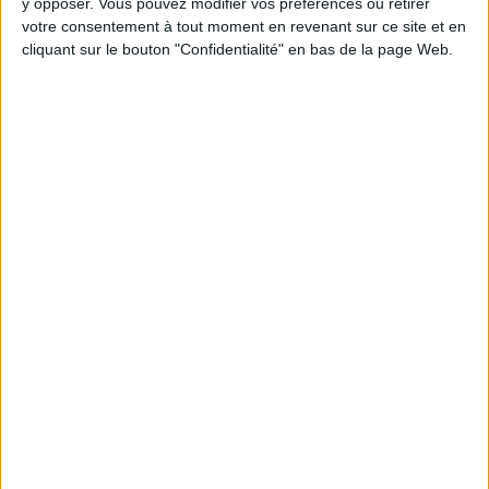
Chaque semaine, posez vos questions en live
y opposer. Vous pouvez modifier vos préférences ou retirer
en participant à des vidéo-conférences avec
votre consentement à tout moment en revenant sur ce site et en
Jean-Michel et les diététiciennes du
cliquant sur le bouton "Confidentialité" en bas de la page Web.
programme.
Peut-on remplacer la viande par des féculents
? Consultation diététique du 05/08/2026