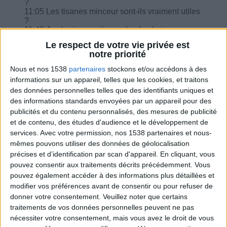
?
11:05 Les tisanes minceur sont-ils vraiment utiles
?
11:48 Je n'arrive pas à prendre des boissons
sans édulcorant de table, est-ce grave ?
Le respect de votre vie privée est
13:19 Que je dois faire pour les écarts vu que je
notre priorité
suis diabétique ?
14:46 Comment compter un huitième de tarte aux
Nous et nos 1538
partenaires
stockons et/ou accédons à des
épinards ?
informations sur un appareil, telles que les cookies, et traitons
des données personnelles telles que des identifiants uniques et
des informations standards envoyées par un appareil pour des
publicités et du contenu personnalisés, des mesures de publicité
et de contenu, des études d'audience et le développement de
services.
Avec votre permission, nos 1538 partenaires et nous-
Combien de kilos souhaitez-vous perdre ?
mêmes pouvons utiliser des données de géolocalisation
précises et d’identification par scan d'appareil. En cliquant, vous
Moins de
De 5 à 10
Plus de
5 kilos
kilos
10 kilos
pouvez consentir aux traitements décrits précédemment. Vous
pouvez également accéder à des informations plus détaillées et
modifier vos préférences avant de consentir ou pour refuser de
donner votre consentement.
Veuillez noter que certains
Webinaires en direct
traitements de vos données personnelles peuvent ne pas
Voir tout
nécessiter votre consentement, mais vous avez le droit de vous