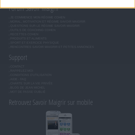
Forum Savoir Maigrir
JE COMMENCE MON RÉGIME COHEN
MORAL, MOTIVATION ET RÉGIME SAVOIR MAIGRIR
QUESTIONS SUR LE RÉGIME SAVOIR MAIGRIR
OUTILS DE COACHING COHEN
RECETTES COHEN
PRODUITS ET ALIMENTS
SPORT ET EXERCICE PHYSIQUE
RENCONTRES SAVOIR MAIGRIR ET PETITES ANNONCES
Support
CONTACT
RAPPELEZ-MOI
CONDITIONS D'UTILISATION
AIDE - FAQ
CHARTE SUR LA VIE PRIVÉE
BLOG DE JEAN MICHEL
MOT DE PASSE OUBLIÉ
Retrouvez Savoir Maigrir sur mobile