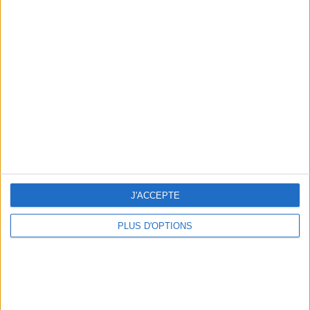
Votre bilan minceur
(env. 2
min)
un homme
Je suis
une femme
cm
Je mesure
kg
Je pèse
kg
Je voudrais
J'ACCEPTE
peser
PLUS D'OPTIONS
ans
J'ai