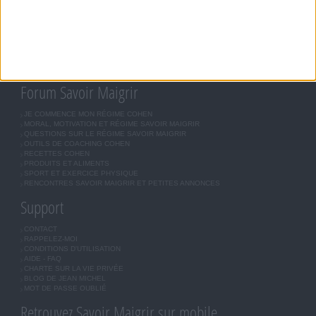
RÉGIME UNIVERSEL
MÉTHODE COHEN
ASTUCES JM COHEN
COMMUNAUTÉ
BOUTIQUE
LES LETTRES D'INFORMATION
INSCRIPTION
Forum Savoir Maigrir
JE COMMENCE MON RÉGIME COHEN
MORAL, MOTIVATION ET RÉGIME SAVOIR MAIGRIR
QUESTIONS SUR LE RÉGIME SAVOIR MAIGRIR
OUTILS DE COACHING COHEN
RECETTES COHEN
PRODUITS ET ALIMENTS
SPORT ET EXERCICE PHYSIQUE
RENCONTRES SAVOIR MAIGRIR ET PETITES ANNONCES
Support
CONTACT
RAPPELEZ-MOI
CONDITIONS D'UTILISATION
AIDE - FAQ
CHARTE SUR LA VIE PRIVÉE
BLOG DE JEAN MICHEL
MOT DE PASSE OUBLIÉ
Retrouvez Savoir Maigrir sur mobile