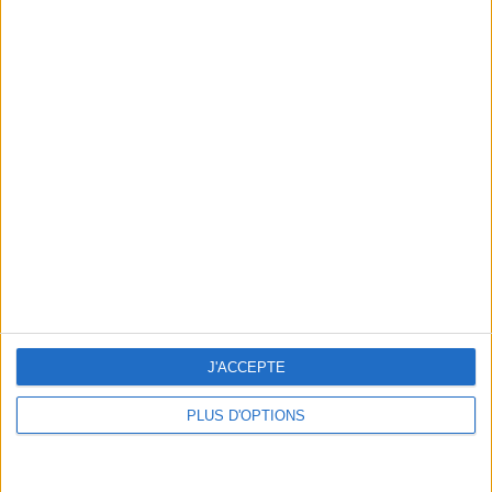
En direct avec Jean-Michel Cohen |
Consultation privée du 20/07/2026
Votre bilan minceur
(env. 2
min)
un homme
Je suis
une femme
J'ACCEPTE
cm
Je mesure
PLUS D'OPTIONS
kg
Je pèse
kg
Je voudrais