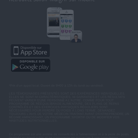
*Prix d'un appel local. Ouvert de 9H00 à 15h du lundi au vendredi.
LES TÉMOIGNAGES PRÉSENTÉS SONT DES EXPÉRIENCES INDIVIDUELLES.
ELLES NE SONT NI CARACTÉRISTIQUES, NI GARANTIES ET LES RÉSULTATS
PEUVENT VARIER D'UNE PERSONNE A L'AUTRE. COMME POUR TOUT
PROGRAMME DE RÉÉQUILIBRAGE ALIMENTAIRE, DES PLANS DE REPAS
CONTRÔLÉS ET DES EXERCICES PHYSIQUES RÉGULIERS SONT
NÉCESSAIRES POUR PERDRE DU POIDS À LONG TERME. DEMANDEZ
TOUJOURS L'AVIS DE VOTRE MÉDECIN TRAITANT AVANT D'ENTREPRENDRE UN
RÉGIME AMINCISSANT, UN PROGRAMME SPORTIF OU DE MODIFIER VOS
HABITUDES NUTRITIONNELLES.
Ce programme est une somme de conseils liés à l'alimentation et à la perte de poids
destinés au grand public et ne s'apparente en aucun cas à une consultation