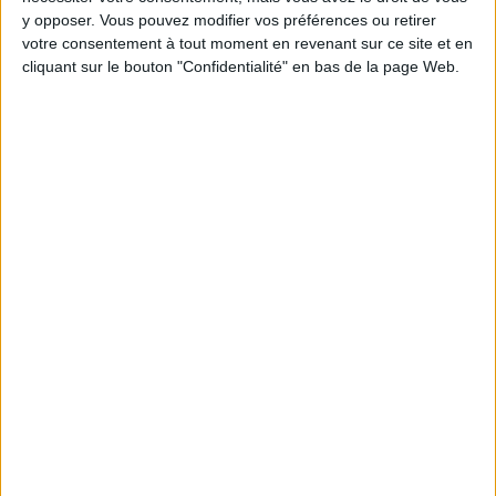
Moins de
De 5 à 10
Plus de
y opposer. Vous pouvez modifier vos préférences ou retirer
5 kilos
kilos
10 kilos
votre consentement à tout moment en revenant sur ce site et en
cliquant sur le bouton "Confidentialité" en bas de la page Web.
Webinaires en direct
Voir tout
Chaque semaine, posez vos questions en live
en participant à des vidéo-conférences avec
Jean-Michel et les diététiciennes du
programme.
Peut-on remplacer la viande par des féculents
? Consultation diététique du 05/08/2026