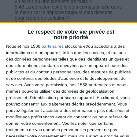
un éclair ou une tartelette de fruits ?
5:48 La collation est-elle déjà comptabilisée dans
le menu car je déplace toujours mes desserts
pour créer une collation ?
6:43 Les barbecues arrivent, que peut-on faire
comme viande non grasse ?
Le respect de votre vie privée est
8:09 Puis-je m'accorder un peu de chocolat de
notre priorité
pâques ? Combien de petits œufs pralinés ?
9:15 Ce midi j'ai mange une salade composée
Nous et nos 1538
partenaires
stockons et/ou accédons à des
avec laitue tomate concombre, 1 œuf et de thon, il
informations sur un appareil, telles que les cookies, et traitons
me manque quoi par ex., du pain ?
des données personnelles telles que des identifiants uniques et
10:05 Pour des yaourts sveltesses à la pistache,
des informations standards envoyées par un appareil pour des
est-ce que je dois retirer quelque chose de ma
publicités et du contenu personnalisés, des mesures de publicité
journée ?
11:03 Régime sans matière grasse et sans sucre
et de contenu, des études d'audience et le développement de
: puis-je en prendre en petite quantité de temps
services.
Avec votre permission, nos 1538 partenaires et nous-
en temps ?
mêmes pouvons utiliser des données de géolocalisation
précises et d’identification par scan d'appareil. En cliquant, vous
pouvez consentir aux traitements décrits précédemment. Vous
pouvez également accéder à des informations plus détaillées et
modifier vos préférences avant de consentir ou pour refuser de
donner votre consentement.
Veuillez noter que certains
Combien de kilos souhaitez-vous perdre ?
traitements de vos données personnelles peuvent ne pas
nécessiter votre consentement, mais vous avez le droit de vous