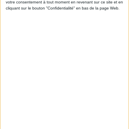
votre consentement à tout moment en revenant sur ce site et en
cliquant sur le bouton "Confidentialité" en bas de la page Web.
Peut-on remplacer la viande par des féculents
? Consultation diététique du 05/08/2026