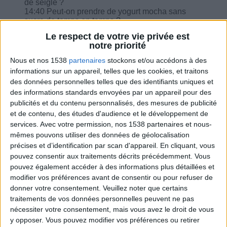
de seigle ?
14:40 Peut-on prendre de yogurt mocha sans
sucre de temps en temps ?
15:40 Un soir par semaine puis-je prendre 110 g
Le respect de votre vie privée est
de fromage à la place de beurre et de viande ?
notre priorité
Nous et nos 1538
partenaires
stockons et/ou accédons à des
informations sur un appareil, telles que les cookies, et traitons
des données personnelles telles que des identifiants uniques et
des informations standards envoyées par un appareil pour des
Combien de kilos souhaitez-vous perdre ?
publicités et du contenu personnalisés, des mesures de publicité
et de contenu, des études d'audience et le développement de
Moins de
De 5 à 10
Plus de
services.
Avec votre permission, nos 1538 partenaires et nous-
5 kilos
kilos
10 kilos
mêmes pouvons utiliser des données de géolocalisation
précises et d’identification par scan d'appareil. En cliquant, vous
pouvez consentir aux traitements décrits précédemment. Vous
pouvez également accéder à des informations plus détaillées et
Webinaires en direct
Voir tout
modifier vos préférences avant de consentir ou pour refuser de
donner votre consentement.
Veuillez noter que certains
Chaque semaine, posez vos questions en live
traitements de vos données personnelles peuvent ne pas
en participant à des vidéo-conférences avec
Jean-Michel et les diététiciennes du
nécessiter votre consentement, mais vous avez le droit de vous
programme.
y opposer. Vous pouvez modifier vos préférences ou retirer