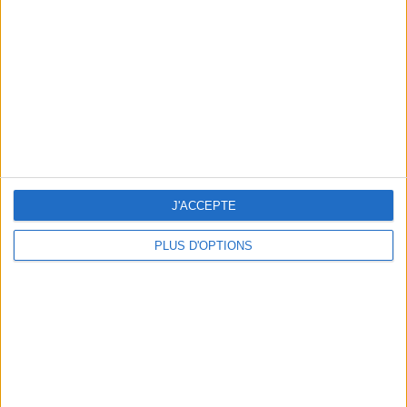
un homme
Je suis
une femme
cm
Je mesure
kg
Je pèse
kg
Je voudrais
J'ACCEPTE
peser
PLUS D'OPTIONS
ans
J'ai