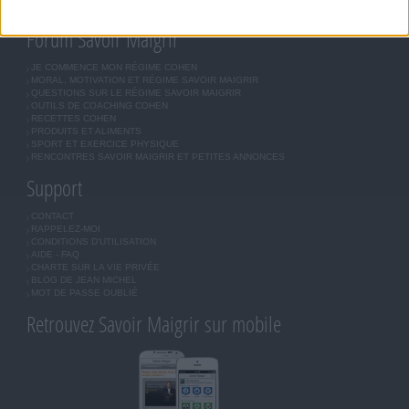
INSCRIPTION
Forum Savoir Maigrir
JE COMMENCE MON RÉGIME COHEN
MORAL, MOTIVATION ET RÉGIME SAVOIR MAIGRIR
QUESTIONS SUR LE RÉGIME SAVOIR MAIGRIR
OUTILS DE COACHING COHEN
RECETTES COHEN
PRODUITS ET ALIMENTS
SPORT ET EXERCICE PHYSIQUE
RENCONTRES SAVOIR MAIGRIR ET PETITES ANNONCES
Support
CONTACT
RAPPELEZ-MOI
CONDITIONS D'UTILISATION
AIDE - FAQ
CHARTE SUR LA VIE PRIVÉE
BLOG DE JEAN MICHEL
MOT DE PASSE OUBLIÉ
Retrouvez Savoir Maigrir sur mobile