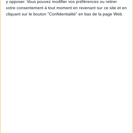
y opposer. Vous pouvez modifier vos préférences ou retirer
Webinaires en direct
Voir tout
votre consentement à tout moment en revenant sur ce site et en
cliquant sur le bouton "Confidentialité" en bas de la page Web.
Chaque semaine, posez vos questions en live
en participant à des vidéo-conférences avec
Jean-Michel et les diététiciennes du
programme.
Peut-on remplacer la viande par des féculents
? Consultation diététique du 05/08/2026