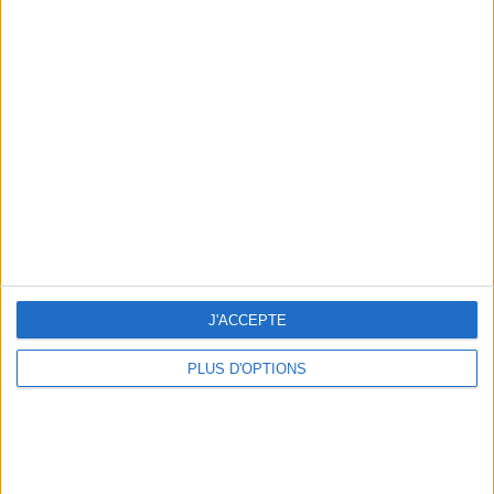
Votre bilan minceur
(env. 2
min)
un homme
Je suis
une femme
cm
Je mesure
J'ACCEPTE
kg
Je pèse
PLUS D'OPTIONS
kg
Je voudrais
peser
ans
J'ai