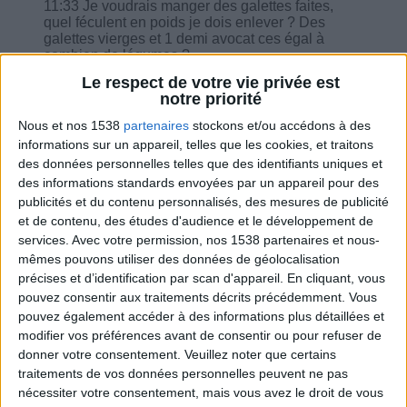
11:33 Je voudrais manger des galettes faites,
quel féculent en poids je dois enlever ? Des
galettes vierges et 1 demi avocat ces égal à
combien de légumes ?
12:41 Est-il vrai que c'est la graisse contenue
Le respect de votre vie privée est
dans un yaourt ou un fromage blanc qui fixe le
notre priorité
calcium ?
13:46 Je n'arrive pas à manger le matin et le midi
Nous et nos 1538
partenaires
stockons et/ou accédons à des
j'ai essayé mais impossible.
informations sur un appareil, telles que les cookies, et traitons
15:11 Peut-on mettre de la butternut dans le
des données personnelles telles que des identifiants uniques et
potage de légumes ?
des informations standards envoyées par un appareil pour des
15:27 Peut-on boire du lait de chèvre frais ?
publicités et du contenu personnalisés, des mesures de publicité
et de contenu, des études d'audience et le développement de
services.
Avec votre permission, nos 1538 partenaires et nous-
mêmes pouvons utiliser des données de géolocalisation
précises et d’identification par scan d'appareil. En cliquant, vous
Combien de kilos souhaitez-vous perdre ?
pouvez consentir aux traitements décrits précédemment. Vous
pouvez également accéder à des informations plus détaillées et
Moins de
De 5 à 10
Plus de
modifier vos préférences avant de consentir ou pour refuser de
5 kilos
kilos
10 kilos
donner votre consentement.
Veuillez noter que certains
traitements de vos données personnelles peuvent ne pas
nécessiter votre consentement, mais vous avez le droit de vous