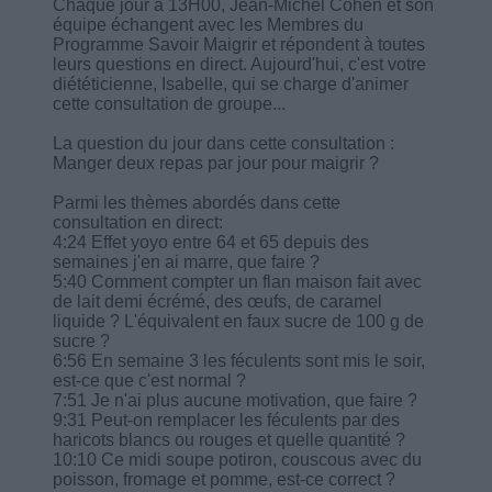
Chaque jour à 13H00, Jean-Michel Cohen et son
équipe échangent avec les Membres du
Programme Savoir Maigrir et répondent à toutes
leurs questions en direct. Aujourd'hui, c'est votre
diététicienne, Isabelle, qui se charge d'animer
cette consultation de groupe...
La question du jour dans cette consultation :
Manger deux repas par jour pour maigrir ?
Parmi les thèmes abordés dans cette
consultation en direct:
4:24 Effet yoyo entre 64 et 65 depuis des
semaines j'en ai marre, que faire ?
5:40 Comment compter un flan maison fait avec
de lait demi écrémé, des œufs, de caramel
liquide ? L'équivalent en faux sucre de 100 g de
sucre ?
6:56 En semaine 3 les féculents sont mis le soir,
est-ce que c'est normal ?
7:51 Je n'ai plus aucune motivation, que faire ?
9:31 Peut-on remplacer les féculents par des
haricots blancs ou rouges et quelle quantité ?
10:10 Ce midi soupe potiron, couscous avec du
poisson, fromage et pomme, est-ce correct ?