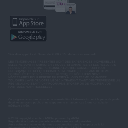
*Prix d'un appel local. Ouvert de 9H00 à 15h du lundi au vendredi.
LES TÉMOIGNAGES PRÉSENTÉS SONT DES EXPÉRIENCES INDIVIDUELLES.
ELLES NE SONT NI CARACTÉRISTIQUES, NI GARANTIES ET LES RÉSULTATS
PEUVENT VARIER D'UNE PERSONNE A L'AUTRE. COMME POUR TOUT
PROGRAMME DE RÉÉQUILIBRAGE ALIMENTAIRE, DES PLANS DE REPAS
CONTRÔLÉS ET DES EXERCICES PHYSIQUES RÉGULIERS SONT
NÉCESSAIRES POUR PERDRE DU POIDS À LONG TERME. DEMANDEZ
TOUJOURS L'AVIS DE VOTRE MÉDECIN TRAITANT AVANT D'ENTREPRENDRE UN
RÉGIME AMINCISSANT, UN PROGRAMME SPORTIF OU DE MODIFIER VOS
HABITUDES NUTRITIONNELLES.
Ce programme est une somme de conseils liés à l'alimentation et à la perte de poids
destinés au grand public et ne s'apparente en aucun cas à une consultation
médicale privée.
© 2026 copyright et éditeur ANXA / powered by ANXA
Reproduction totale ou partielle interdite sans accord préalable.
Anxa collecte et traite les données personnelles dans le respect de la loi
Informatique et Libertés (Déclaration CNIL No 1787863).