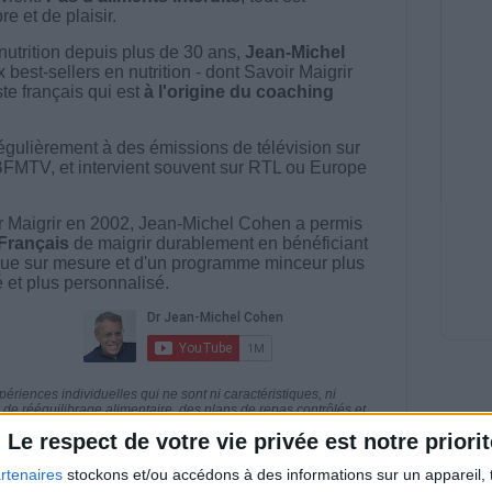
e et de plaisir.
nutrition depuis plus de 30 ans,
Jean-Michel
best-sellers en nutrition - dont Savoir Maigrir
ste français qui est
à l'origine du coaching
égulièrement à des émissions de télévision sur
BFMTV, et intervient souvent sur RTL ou Europe
 Maigrir en 2002, Jean-Michel Cohen a permis
 Français
de maigrir durablement en bénéficiant
ue sur mesure et d'un programme minceur plus
té et plus personnalisé.
riences individuelles qui ne sont ni caractéristiques, ni
e rééquilibrage alimentaire, des plans de repas contrôlés et
 nécessaires pour perdre du poids à long terme. Demandez
Le respect de votre vie privée est notre priorit
nt avant d'entreprendre un régime amincissant, un programme
itionnelles.
rtenaires
stockons et/ou accédons à des informations sur un appareil, t