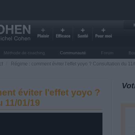
Méthode de coaching
Communauté
Forum
Bo
ct
Régime : comment éviter l'effet yoyo ? Consultation du 11
Vot
t éviter l'effet yoyo ?
u 11/01/19