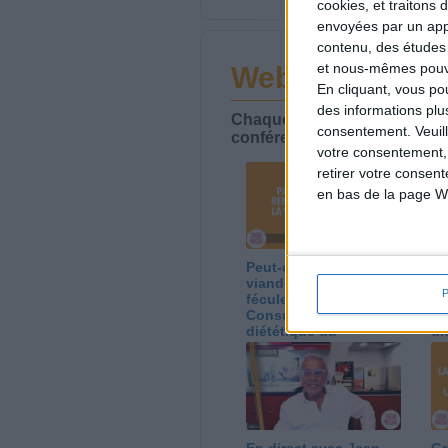
cookies, et traitons
envoyées par un appa
contenu, des études
et nous-mêmes pouvon
Webinaires en 
En cliquant, vous p
des informations plu
Chaque semaine, posez vos qu
consentement.
Veuil
conférences avec Jean-Miche
votre consentement,
retirer votre consen
en bas de la page W
Peut-on remplacer la
Le
viande par des
ca
féculents ?
co
Consultation
Co
diététique du
di
05/08/2026
03
En direct avec Jean-
Gr