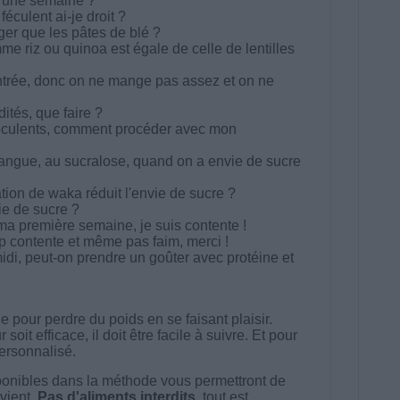
d'une semaine ?
culent ai-je droit ?
éger que les pâtes de blé ?
e riz ou quinoa est égale de celle de lentilles
trée, donc on ne mange pas assez et on ne
dités, que faire ?
féculents, comment procéder avec mon
ngue, au sucralose, quand on a envie de sucre
ion de waka réduit l'envie de sucre ?
e de sucre ?
a première semaine, je suis contente !
op contente et même pas faim, merci !
di, peut-on prendre un goûter avec protéine et
 pour perdre du poids en se faisant plaisir.
t efficace, il doit être facile à suivre. Et pour
 personnalisé.
onibles dans la méthode vous permettront de
vient.
Pas d'aliments interdits
, tout est