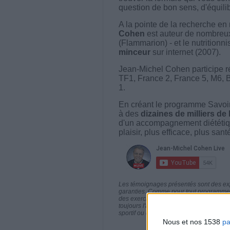
question de bon sens, d'équilibr
A la pointe de la recherche en 
Cohen
est auteur de nombreux 
(Flammarion) - et le nutritionni
minceur
sur internet (2007).
Jean-Michel Cohen participe r
TF1, France 2, France 5, M6, 
1.
En créant le programme Savoir
à des
dizaines de milliers de
d'un accompagnement diététiq
plaisir, plus efficace, plus san
Les témoignages présentés sont des expé
garanties. Comme pour tout programme d
des exercices physiques réguliers sont
toujours l'avis de votre médecin traita
sportif ou de modifier vos habitudes nutr
Nous et nos 1538
pa