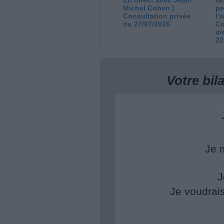
Michel Cohen |
pe
Consultation privée
l'
du 27/07/2026
Co
di
22
Votre bi
Je 
J
Je voudrai