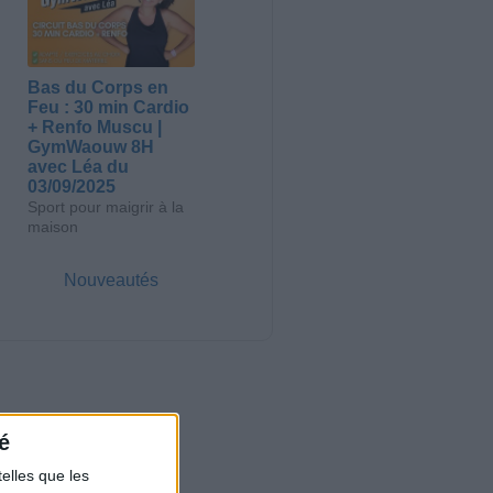
Bas du Corps en
Feu : 30 min Cardio
+ Renfo Muscu |
GymWaouw 8H
avec Léa du
03/09/2025
Sport pour maigrir à la
maison
Nouveautés
é
elles que les