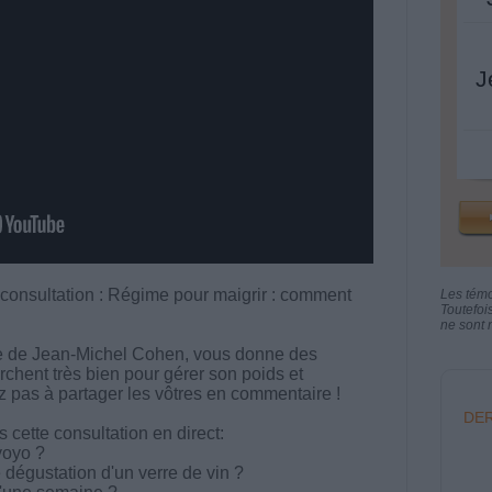
J
 consultation : Régime pour maigrir : comment
Les tém
Toutefoi
ne sont n
ipe de Jean-Michel Cohen, vous donne des
rchent très bien pour gérer son poids et
ez pas à partager les vôtres en commentaire !
DER
cette consultation en direct:
yoyo ?
égustation d'un verre de vin ?