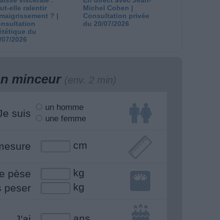
ut-elle ralentir
Michel Cohen |
amaigrissement ? |
Consultation privée
nsultation
du 20/07/2026
ététique du
/07/2026
lan minceur
(env. 2 min)
un homme
Je suis
une femme
cm
mesure
kg
e pèse
kg
s peser
ans
J'ai