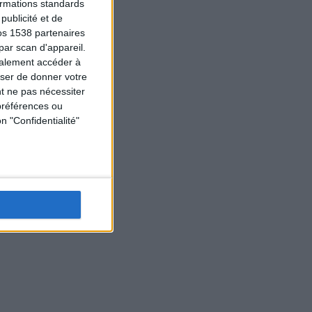
formations standards
ublicité et de
os 1538 partenaires
par scan d'appareil.
galement accéder à
user de donner votre
t ne pas nécessiter
préférences ou
n "Confidentialité"