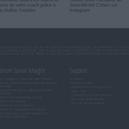
'actu de votre coach grâce à
Jean-Michel Cohen sur
a chaîne Youtube
Instagram
CES INDIVIDUELLES. ELLES NE SONT NI CARACTÉRISTIQUES, NI GARANTIES ET LES 
UILIBRAGE ALIMENTAIRE, DES PLANS DE REPAS CONTRÔLÉS ET DES EXERCICES PHY
OURS L'AVIS DE VOTRE MÉDECIN TRAITANT AVANT D'ENTREPRENDRE UN RÉGIME AMINC
orum Savoir Maigrir
Support
JE COMMENCE MON RÉGIME COHEN
CONTACT
MORAL, MOTIVATION ET RÉGIME SAVOIR
RAPPELEZ-MOI
MAIGRIR
CONDITIONS D'UTILISATION
QUESTIONS SUR LE RÉGIME SAVOIR
AIDE - FAQ
MAIGRIR
CHARTE SUR LA VIE PRIVÉE
OUTILS DE COACHING COHEN
BLOG DE JEAN MICHEL
RECETTES COHEN
MOT DE PASSE OUBLIÉ
PRODUITS ET ALIMENTS
SPORT ET EXERCICE PHYSIQUE
RENCONTRES SAVOIR MAIGRIR ET
PETITES ANNONCES