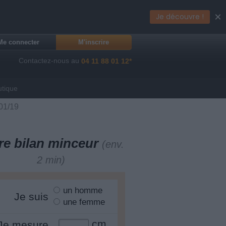
×
Je découvre !
Me connecter
M'inscrire
Contactez-nous au
04 11 88 01 12*
utique
/01/19
re bilan minceur
(env.
2 min)
un homme
Je suis
une femme
cm
Je mesure