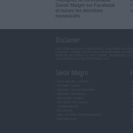
Savoir Maigrir sur Facebook
l
et suivez les dernières
s
nouveautés
Disclaimer
LES TÉMOIGNAGES PRÉSENTÉS SONT DES EXPÉRIEN
L'AUTRE. COMME POUR TOUT PROGRAMME DE RÉÉQ
PERDRE DU POIDS À LONG TERME. DEMANDEZ TOUJ
VOS HABITUDES NUTRITIONNELLES.
Savoir Maigrir
F
JEAN-MICHEL COHEN
RÉGIME COHEN
RÉGIME SAVOIR MAIGRIR
RÉGIME UNIVERSEL
MÉTHODE COHEN
ASTUCES JM COHEN
COMMUNAUTÉ
BOUTIQUE
LES LETTRES D'INFORMATION
INSCRIPTION