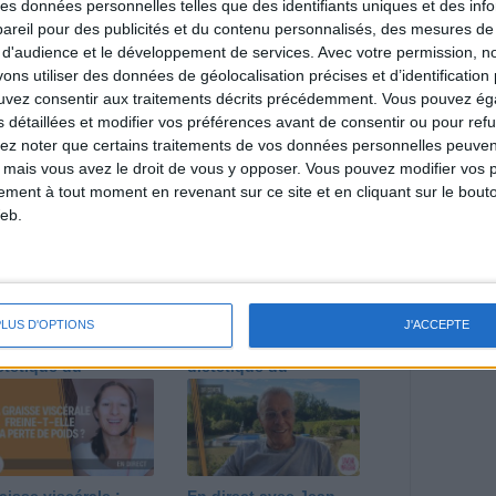
 des données personnelles telles que des identifiants uniques et des in
reil pour des publicités et du contenu personnalisés, des mesures de p
 d'audience et le développement de services.
Avec votre permission, n
s utiliser des données de géolocalisation précises et d’identification 
direct
Voir tout
ouvez consentir aux traitements décrits précédemment. Vous pouvez é
s détaillées et modifier vos préférences avant de consentir ou pour ref
estions en live en participant à des vidéo-
lez noter que certains traitements de vos données personnelles peuven
l et les diététiciennes du programme.
 mais vous avez le droit de vous y opposer. Vous pouvez modifier vos 
tement à tout moment en revenant sur ce site et en cliquant sur le bouto
eb.
 plan à 1600
Comment perdre le
lories est-il trop
dernier kilo avant la
PLUS D'OPTIONS
J'ACCEPTE
pieux ?
stabilisation ? |
nsultation
Consultation
ététique du
diététique du
/08/2026
29/07/2026
aisse viscérale :
En direct avec Jean-