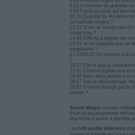
6:43 Résultat négatif au bout 
8:21 A combien de gramme de fé
9:29 Fusilli au maïs est plus l
11:26 Quantité de féculent comm
ou haricots rouges ?
12:24 Si on ne mange pas d'en
maigri pas ?
14:44 Difficile à digérer les cru
15:34 Je ne supporte pas de 
programme ?
17:24/20:31 Un bonbon à la ma
?
18:37 Est-ce que la consommat
21:31 Comment gérer une envi
25:42 Deux kilos perdus pour m
26:17 Top ce rééquilibrage, tr
26:52 Si on ne mange pas le mi
laitage ?
Savoir Maigrir
est une méthode
Pour qu’un programme minceur soi
être facile à suivre il doit être
Les
500 profils différents
disp
trouver la formule qui vous con