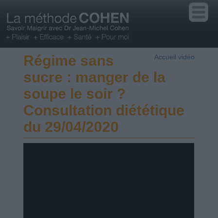
Régime sans
Accueil vidéo
sucre : manger de la
soupe le soir ?
Consultation diététique
du 29/04/2020