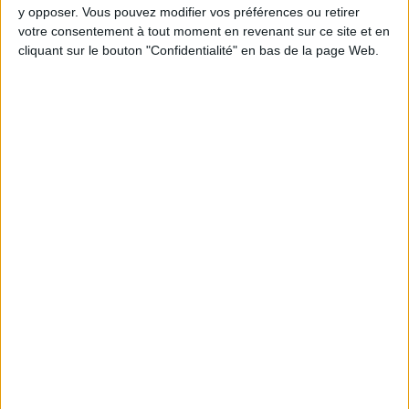
y opposer. Vous pouvez modifier vos préférences ou retirer
votre consentement à tout moment en revenant sur ce site et en
cliquant sur le bouton "Confidentialité" en bas de la page Web.
Webinaires en direct
Voir tout
Chaque semaine, posez vos questions en live
en participant à des vidéo-conférences avec
Jean-Michel et les diététiciennes du
programme.
Peut-on remplacer la viande par des féculents
? Consultation diététique du 05/08/2026