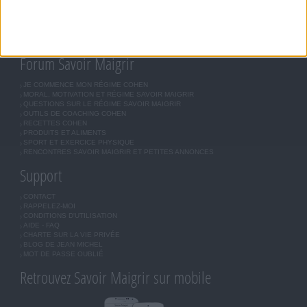
ASTUCES JM COHEN
COMMUNAUTÉ
BOUTIQUE
LES LETTRES D'INFORMATION
INSCRIPTION
Forum Savoir Maigrir
JE COMMENCE MON RÉGIME COHEN
MORAL, MOTIVATION ET RÉGIME SAVOIR MAIGRIR
QUESTIONS SUR LE RÉGIME SAVOIR MAIGRIR
OUTILS DE COACHING COHEN
RECETTES COHEN
PRODUITS ET ALIMENTS
SPORT ET EXERCICE PHYSIQUE
RENCONTRES SAVOIR MAIGRIR ET PETITES ANNONCES
Support
CONTACT
RAPPELEZ-MOI
CONDITIONS D'UTILISATION
AIDE - FAQ
CHARTE SUR LA VIE PRIVÉE
BLOG DE JEAN MICHEL
MOT DE PASSE OUBLIÉ
Retrouvez Savoir Maigrir sur mobile