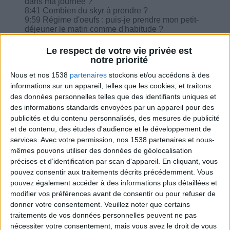
dans ma journée ?
8:41 Combien du skyr à prendre ?
9:59 Régime d'oeufs : puis-je prendre mon petit-
déjeuner le matin comme d'habitude ?
11:33 Puis-je remplacer le laitage par des
tranches de jambon ou des oeufs ? Un citron
Le respect de votre vie privée est
pressé compte-t-il dans les fruits ?
notre priorité
12:44 Est-ce que l'avocat est limité ou je peux le
Nous et nos 1538
partenaires
stockons et/ou accédons à des
manger tous les jours ?
13:14 Suite à la formation Masterclass : puis-je
informations sur un appareil, telles que les cookies, et traitons
choisir moi-même les aliments à consommer sur
des données personnelles telles que des identifiants uniques et
la base des menus sélectionnés et à quelle
des informations standards envoyées par un appareil pour des
échéance ?
publicités et du contenu personnalisés, des mesures de publicité
15:43 Régime sans sucre : puis-je continuer à
et de contenu, des études d'audience et le développement de
manger mon bol de soupe le soir ?
services.
Avec votre permission, nos 1538 partenaires et nous-
mêmes pouvons utiliser des données de géolocalisation
précises et d’identification par scan d'appareil. En cliquant, vous
pouvez consentir aux traitements décrits précédemment. Vous
pouvez également accéder à des informations plus détaillées et
Combien de kilos souhaitez-vous perdre ?
modifier vos préférences avant de consentir ou pour refuser de
donner votre consentement.
Veuillez noter que certains
Moins de
De 5 à 10
Plus de
traitements de vos données personnelles peuvent ne pas
5 kilos
kilos
10 kilos
nécessiter votre consentement, mais vous avez le droit de vous