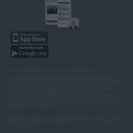
*Prix d'un appel local. Ouvert de 9H00 à 15h du lundi au vendredi.
LES TÉMOIGNAGES PRÉSENTÉS SONT DES EXPÉRIENCES INDIVIDUELLES.
ELLES NE SONT NI CARACTÉRISTIQUES, NI GARANTIES ET LES RÉSULTATS
PEUVENT VARIER D'UNE PERSONNE A L'AUTRE. COMME POUR TOUT
PROGRAMME DE RÉÉQUILIBRAGE ALIMENTAIRE, DES PLANS DE REPAS
CONTRÔLÉS ET DES EXERCICES PHYSIQUES RÉGULIERS SONT
NÉCESSAIRES POUR PERDRE DU POIDS À LONG TERME. DEMANDEZ
TOUJOURS L'AVIS DE VOTRE MÉDECIN TRAITANT AVANT D'ENTREPRENDRE UN
RÉGIME AMINCISSANT, UN PROGRAMME SPORTIF OU DE MODIFIER VOS
HABITUDES NUTRITIONNELLES.
Ce programme est une somme de conseils liés à l'alimentation et à la perte de poids
destinés au grand public et ne s'apparente en aucun cas à une consultation
médicale privée.