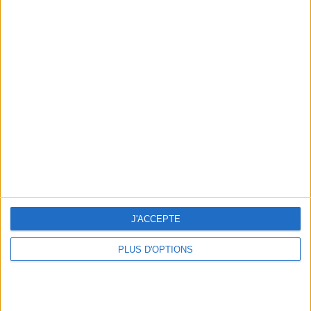
Consultation privée du 20/07/2026
Votre bilan minceur
(env. 2
min)
un homme
Je suis
une femme
cm
Je mesure
J'ACCEPTE
kg
Je pèse
PLUS D'OPTIONS
kg
Je voudrais
peser