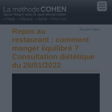
Repas au
Accueil vidéo
restaurant : comment
manger équilibré ?
Consultation diététique
du 28/01/2022