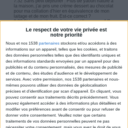
7:32 Sans petit déjeuner : Plus de yaourt nature à
la maison, j'ai pris une crème dessert au chocolat
pour ma collation d'hier en équivalence de mon
laitage et de mon fruit. Est-ce correct ?
9:20 Si je mets de la crème chantilly sur une 1/2
banane dois-je retirer 1 fruit ?
Le respect de votre vie privée est
10:17 Dans le carnet minceur doit-on préciser les
notre priorité
groupes alimentaires pour chaque repas ?
11:21 Tout va bien 5kg de perdu depuis 4 janvier.
Nous et nos 1538
partenaires
stockons et/ou accédons à des
12:04 Manger une pomme le soir avant de
informations sur un appareil, telles que les cookies, et traitons
s'endormir peut-elle aider à dormir ?
des données personnelles telles que des identifiants uniques et
12:54 Je suis commerciale et je déjeune
des informations standards envoyées par un appareil pour des
régulièrement avec des clients comment bien
publicités et du contenu personnalisés, des mesures de publicité
gérer ces moments ?
15:10 Les informations sur le site sont denses et
et de contenu, des études d'audience et le développement de
je m y perds encore au bout de mes 4,5 premiers
services.
Avec votre permission, nos 1538 partenaires et nous-
jours.
mêmes pouvons utiliser des données de géolocalisation
précises et d’identification par scan d'appareil. En cliquant, vous
pouvez consentir aux traitements décrits précédemment. Vous
pouvez également accéder à des informations plus détaillées et
modifier vos préférences avant de consentir ou pour refuser de
donner votre consentement.
Veuillez noter que certains
Combien de kilos souhaitez-vous perdre ?
traitements de vos données personnelles peuvent ne pas
nécessiter votre consentement, mais vous avez le droit de vous
Moins de
De 5 à 10
Plus de