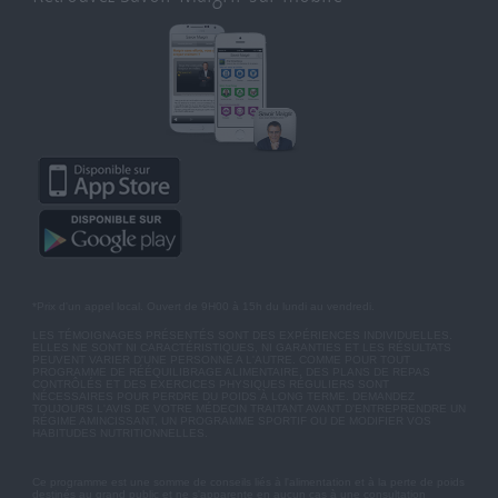
*Prix d'un appel local. Ouvert de 9H00 à 15h du lundi au vendredi.
LES TÉMOIGNAGES PRÉSENTÉS SONT DES EXPÉRIENCES INDIVIDUELLES.
ELLES NE SONT NI CARACTÉRISTIQUES, NI GARANTIES ET LES RÉSULTATS
PEUVENT VARIER D'UNE PERSONNE A L'AUTRE. COMME POUR TOUT
PROGRAMME DE RÉÉQUILIBRAGE ALIMENTAIRE, DES PLANS DE REPAS
CONTRÔLÉS ET DES EXERCICES PHYSIQUES RÉGULIERS SONT
NÉCESSAIRES POUR PERDRE DU POIDS À LONG TERME. DEMANDEZ
TOUJOURS L'AVIS DE VOTRE MÉDECIN TRAITANT AVANT D'ENTREPRENDRE UN
RÉGIME AMINCISSANT, UN PROGRAMME SPORTIF OU DE MODIFIER VOS
HABITUDES NUTRITIONNELLES.
Ce programme est une somme de conseils liés à l'alimentation et à la perte de poids
destinés au grand public et ne s'apparente en aucun cas à une consultation