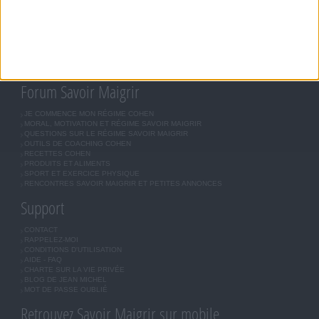
RÉGIME UNIVERSEL
MÉTHODE COHEN
ASTUCES JM COHEN
COMMUNAUTÉ
BOUTIQUE
LES LETTRES D'INFORMATION
INSCRIPTION
Forum Savoir Maigrir
JE COMMENCE MON RÉGIME COHEN
MORAL, MOTIVATION ET RÉGIME SAVOIR MAIGRIR
QUESTIONS SUR LE RÉGIME SAVOIR MAIGRIR
OUTILS DE COACHING COHEN
RECETTES COHEN
PRODUITS ET ALIMENTS
SPORT ET EXERCICE PHYSIQUE
RENCONTRES SAVOIR MAIGRIR ET PETITES ANNONCES
Support
CONTACT
RAPPELEZ-MOI
CONDITIONS D'UTILISATION
AIDE - FAQ
CHARTE SUR LA VIE PRIVÉE
BLOG DE JEAN MICHEL
MOT DE PASSE OUBLIÉ
Retrouvez Savoir Maigrir sur mobile