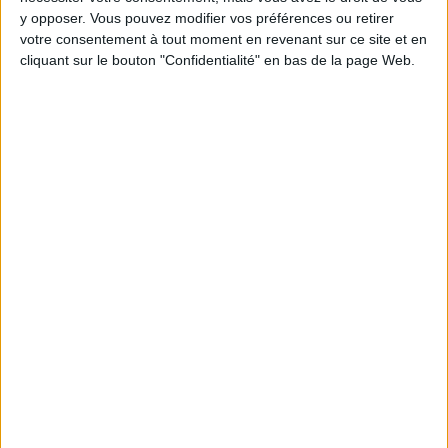
5 kilos
kilos
10 kilos
y opposer. Vous pouvez modifier vos préférences ou retirer
votre consentement à tout moment en revenant sur ce site et en
cliquant sur le bouton "Confidentialité" en bas de la page Web.
Webinaires en direct
Voir tout
Chaque semaine, posez vos questions en live
en participant à des vidéo-conférences avec
Jean-Michel et les diététiciennes du
programme.
Peut-on remplacer la viande par des féculents
? Consultation diététique du 05/08/2026