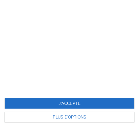
En direct avec Jean-Michel Cohen |
Consultation privée du 20/07/2026
Votre bilan minceur
(env. 2
min)
un homme
Je suis
une femme
J'ACCEPTE
cm
Je mesure
PLUS D'OPTIONS
kg
Je pèse
kg
Je voudrais