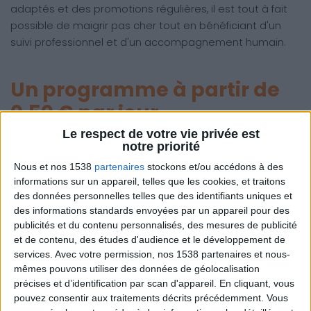
adaptés et des promotions régulières, il est tout à fait
possible de maigrir pas cher tout en bénéficiant d'un
suivi professionnel et d'un accompagnement humain.
Un programme à partir de
0,50 € par jour
Le respect de votre vie privée est
Contrairement aux idées reçues, Savoir Maigrir propose
notre priorité
des tarifs adaptés à tous les budgets. Selon la durée
Nous et nos 1538
partenaires
stockons et/ou accédons à des
d'engagement choisie, le programme coûte entre 0,50
informations sur un appareil, telles que les cookies, et traitons
€ et 1,15 € par jour, soit moins que le prix d'un café ou
des données personnelles telles que des identifiants uniques et
d'un encas non équilibré.
des informations standards envoyées par un appareil pour des
publicités et du contenu personnalisés, des mesures de publicité
Nous avons conçu plusieurs formules pour répondre aux
et de contenu, des études d'audience et le développement de
besoins de chacun :
services.
Avec votre permission, nos 1538 partenaires et nous-
mêmes pouvons utiliser des données de géolocalisation
Engagement court (1 mois)
: pour ceux qui veulent
précises et d’identification par scan d'appareil. En cliquant, vous
tester le programme sans contrainte.
pouvez consentir aux traitements décrits précédemment. Vous
Engagement de 3 à 6 mois
: idéal pour un suivi plus