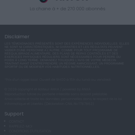
La chaine à + de 270 000 abonnés
Disclaimer
LES TÉMOIGNAGES PRÉSENTÉS SONT DES EXPÉRIENCES INDIVIDUELLES. ELLES
NE SONT NI CARACTÉRISTIQUES, NI GARANTIES ET LES RÉSULTATS PEUVENT
VARIER D'UNE PERSONNE A L'AUTRE. COMME POUR TOUT PROGRAMME DE
RÉÉQUILIBRAGE ALIMENTAIRE, DES PLANS DE REPAS CONTRÔLÉS ET DES
EXERCICES PHYSIQUES RÉGULIERS SONT NÉCESSAIRES POUR PERDRE DU
POIDS À LONG TERME. DEMANDEZ TOUJOURS L'AVIS DE VOTRE MÉDECIN
TRAITANT AVANT D'ENTREPRENDRE UN RÉGIME AMINCISSANT, UN PROGRAMME
SPORTIF OU DE MODIFIER VOS HABITUDES NUTRITIONNELLES.
*Prix d'un appel local. Ouvert de 9H00 à 15h du lundi au vendredi.
© 2026 copyright et éditeur ANXA / powered by ANXA
Reproduction totale ou partielle interdite sans accord préalable.
Anxa collecte et traite les données personnelles dans le respect de la loi
Informatique et Libertés (Déclaration CNIL No 1787863).
Support
CONTACT
RAPPELEZ-MOI
CONDITIONS D'UTILISATION