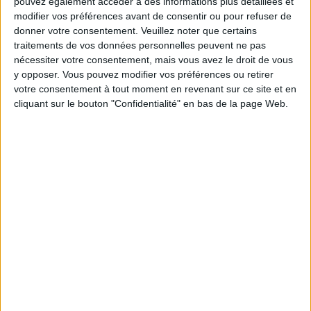
pouvez également accéder à des informations plus détaillées et
complet et une perte de poids durable, à un tarif
modifier vos préférences avant de consentir ou pour refuser de
donner votre consentement.
Veuillez noter que certains
réduit.
traitements de vos données personnelles peuvent ne pas
nécessiter votre consentement, mais vous avez le droit de vous
Un accompagnement
y opposer. Vous pouvez modifier vos préférences ou retirer
votre consentement à tout moment en revenant sur ce site et en
humain à un prix
cliquant sur le bouton "Confidentialité" en bas de la page Web.
imbattable
L'une des grandes différences de
Savoir Maigrir
par
rapport aux autres solutions de perte de poids, c'est la
présence d'une équipe de professionnels à votre
écoute. Vous bénéficiez d'un suivi personnalisé avec :
Des diététiciennes disponibles pour vous
conseiller.
Un accès à des vidéos de coaching quotidiennes
pour vous guider étape par étape.
Un support interactif pour poser toutes vos