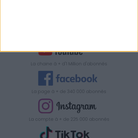
Coût d'un appel local, du lundi au vendredi de 9H00 à 15h
Retrouvez la méthode Cohen
sur
La chaine à + d'1 Million d'abonnés
La page à + de 340 000 abonnés
La compte à + de 225 000 abonnés