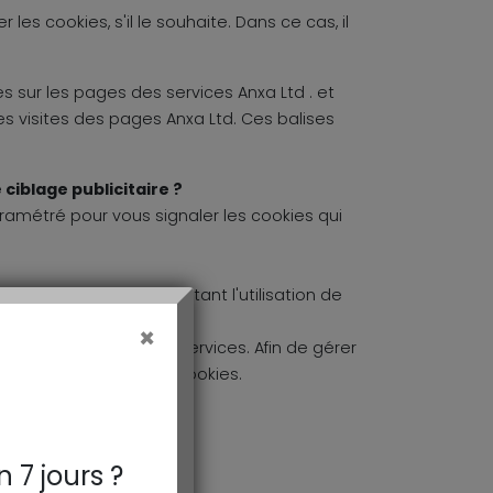
les cookies, s'il le souhaite. Dans ce cas, il
sur les pages des services Anxa Ltd . et
les visites des pages Anxa Ltd. Ces balises
ciblage publicitaire ?
amétré pour vous signaler les cookies qui
s et services nécessitant l'utilisation de
×
r d'une partie de nos services. Afin de gérer
te de la finalité des cookies.
n 7 jours ?