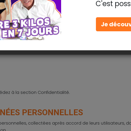
C'est possi
 sélectionnez le menu Options
Je découv
ivée et cliquez sur Affichez les cookies
tion > Préférences.
dez à la section Confidentialité.
NNÉES PERSONNELLES
rsonnelles, collectées après accord de leurs utilisateurs, da
ion.