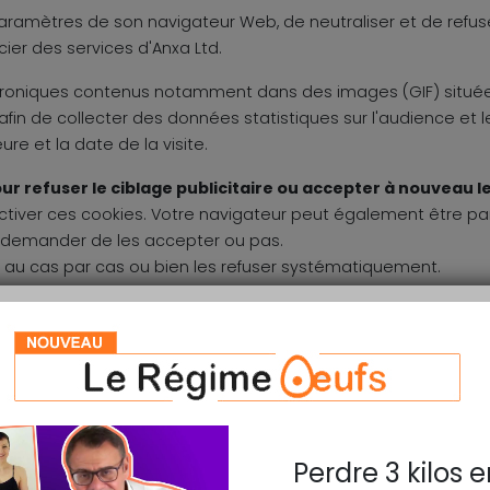
s paramètres de son navigateur Web, de neutraliser et de refuser 
cier des services d'Anxa Ltd.
roniques contenus notamment dans des images (GIF) situées 
e afin de collecter des données statistiques sur l'audience et 
ure et la date de la visite.
efuser le ciblage publicitaire ou accepter à nouveau le 
iver ces cookies. Votre navigateur peut également être par
 demander de les accepter ou pas.
 au cas par cas ou bien les refuser systématiquement.
usceptible de modifier vos conditions d'accès à nos contenu
à refuser l'ensemble des cookies, vous ne pourrez pas profite
s vous invitons à paramétrer votre navigateur en tenant comp
utils, puis sur Options Internet.
Perdre 3 kilos e
igation, cliquez sur Paramètres.