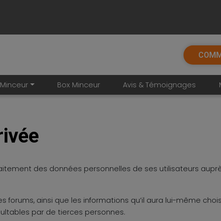
COMM
Minceur
Box Minceur
Avis & Témoignages
rivée
e traitement des données personnelles de ses utilisateurs au
les forums, ainsi que les informations qu’il aura lui-même choi
ultables par de tierces personnes.