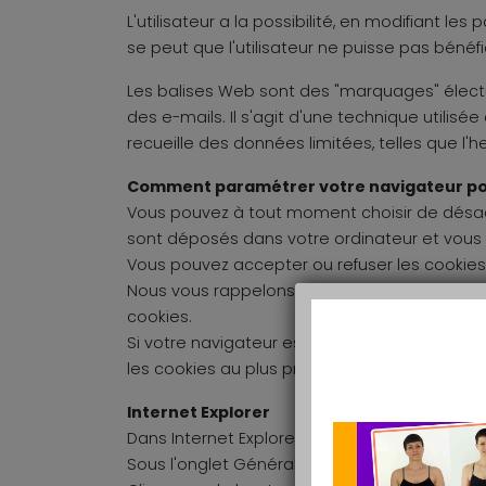
L'utilisateur a la possibilité, en modifiant le
se peut que l'utilisateur ne puisse pas bénéfi
Les balises Web sont des "marquages" élect
des e-mails. Il s'agit d'une technique utilisé
recueille des données limitées, telles que l'he
Comment paramétrer votre navigateur pour r
Vous pouvez à tout moment choisir de désact
sont déposés dans votre ordinateur et vous
Vous pouvez accepter ou refuser les cookies
Nous vous rappelons que le paramétrage est s
cookies.
Si votre navigateur est configuré de manière 
les cookies au plus près de vos attentes nou
Internet Explorer
Dans Internet Explorer, cliquez sur le bouton O
Sous l'onglet Général, sous Historique de nav