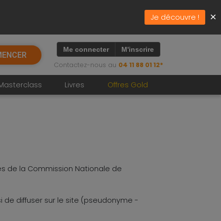
×
Je découvre !
Me connecter
M'inscrire
ENCER
Contactez-nous au
04 11 88 01 12*
Masterclass
Livres
Offres Gold
près de la Commission Nationale de
si de diffuser sur le site (pseudonyme -