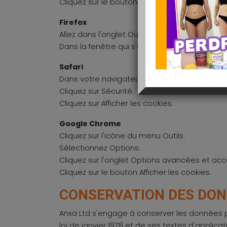
Cliquez sur le bouton Afficher les fichiers.
Firefox
Allez dans l'onglet Outils du navigateur puis
Dans la fenêtre qui s'affiche, choisissez Vie pr
Safari
Dans votre navigateur, choisissez le menu Édi
Cliquez sur Sécurité.
Cliquez sur Afficher les cookies.
Google Chrome
Cliquez sur l'icône du menu Outils.
Sélectionnez Options.
Cliquez sur l'onglet Options avancées et accé
Cliquez sur le bouton Afficher les cookies.
CONSERVATION DES DO
Anxa Ltd s'engage à conserver les données pe
loi de janvier 1978 et de ses textes d'applicat