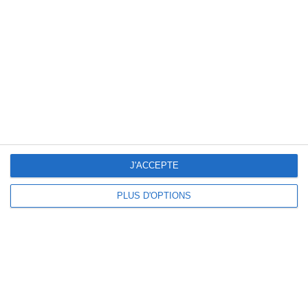
les nuls
Commander sur Amazon
Perdre 3 kilos en 7 jours ? C'est
possible !
Je découvre !
J'ACCEPTE
PLUS D'OPTIONS