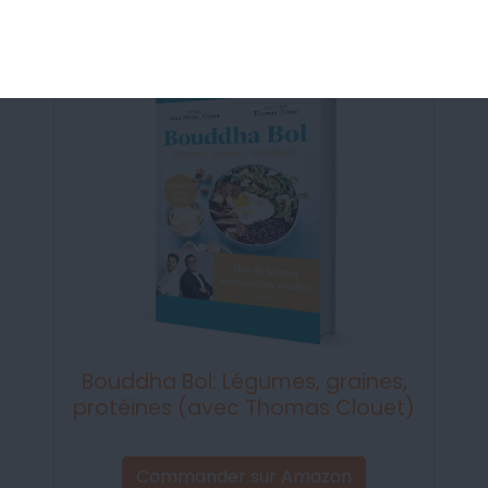
Bouddha Bol: Légumes, graines,
protéines (avec Thomas Clouet)
Commander sur Amazon