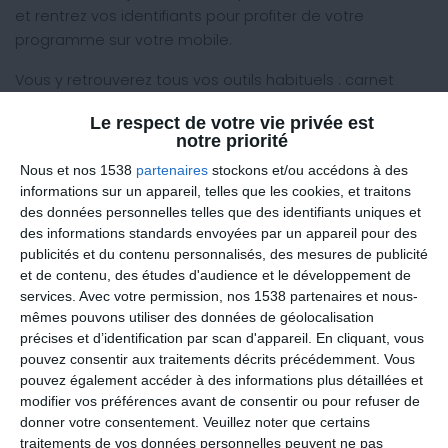
et rentrez vos identifiants pour profiter de votre
programme sur votre mobile.
Vous y retrouverez tous vos outils habituels : carnet
minceur, messagerie diététique, courbe de poids, plans
Le respect de votre vie privée est
de repas personnalisés, listes de course, coaching en
notre priorité
vidéo et même le top-20 des exercices faciles à faire à
Nous et nos 1538
partenaires
stockons et/ou accédons à des
la maison !
informations sur un appareil, telles que les cookies, et traitons
des données personnelles telles que des identifiants uniques et
des informations standards envoyées par un appareil pour des
publicités et du contenu personnalisés, des mesures de publicité
et de contenu, des études d'audience et le développement de
services.
Avec votre permission, nos 1538 partenaires et nous-
mêmes pouvons utiliser des données de géolocalisation
précises et d’identification par scan d'appareil. En cliquant, vous
KesKonMange
pouvez consentir aux traitements décrits précédemment. Vous
pouvez également accéder à des informations plus détaillées et
modifier vos préférences avant de consentir ou pour refuser de
donner votre consentement.
Veuillez noter que certains
traitements de vos données personnelles peuvent ne pas