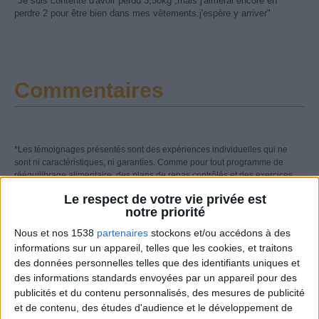
"Je suis contente d'avoir perdu 3,50kg ;mais j'aimerai encore en
perdre 2 pour être bien dans mes vêtements.j'espère y arriver"
Commentaires
*Les témoignages présentés sont des expériences individuelles qui ne
sont ni caractéristiques, ni garanties. Comme pour tout programme de
rééquilibrage alimentaire, des plans de repas contrôlés et des exercices
physiques réguliers sont nécessaires pour perdre du poids à long terme.
Le respect de votre vie privée est
Demandez toujours l'avis de votre médecin traitant avant d'entreprendre un
notre priorité
régime amincissant, un programme sportif ou de modifier vos habitudes
nutritionnelles.
Nous et nos 1538
partenaires
stockons et/ou accédons à des
informations sur un appareil, telles que les cookies, et traitons
des données personnelles telles que des identifiants uniques et
Perdez jusqu'à 10 kilos en 3 mois sans jamais vous
des informations standards envoyées par un appareil pour des
priver !
publicités et du contenu personnalisés, des mesures de publicité
et de contenu, des études d'audience et le développement de
Commencez maintenant votre analyse minceur