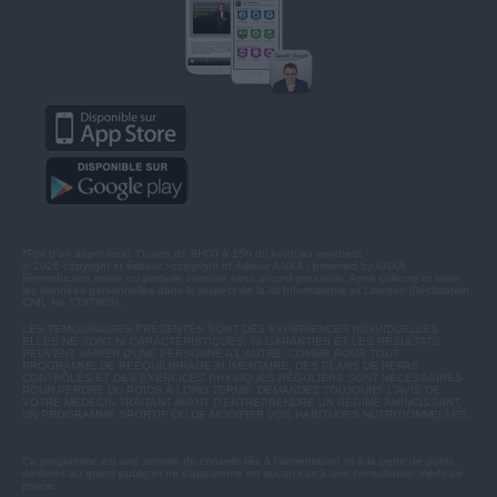
*Prix d'un appel local. Ouvert de 9H00 à 15h du lundi au vendredi.
© 2026 copyright et éditeur : copyright et éditeur ANXA / powered by ANXA
Reproduction totale ou partielle interdite sans accord préalable. Anxa collecte et traite
les données personnelles dans le respect de la loi Informatique et Libertés (Déclaration
CNIL No 1787863).
LES TÉMOIGNAGES PRÉSENTÉS SONT DES EXPÉRIENCES INDIVIDUELLES.
ELLES NE SONT NI CARACTÉRISTIQUES, NI GARANTIES ET LES RÉSULTATS
PEUVENT VARIER D'UNE PERSONNE A L'AUTRE. COMME POUR TOUT
PROGRAMME DE RÉÉQUILIBRAGE ALIMENTAIRE, DES PLANS DE REPAS
CONTRÔLÉS ET DES EXERCICES PHYSIQUES RÉGULIERS SONT NÉCESSAIRES
POUR PERDRE DU POIDS À LONG TERME. DEMANDEZ TOUJOURS L'AVIS DE
VOTRE MÉDECIN TRAITANT AVANT D'ENTREPRENDRE UN RÉGIME AMINCISSANT,
UN PROGRAMME SPORTIF OU DE MODIFIER VOS HABITUDES NUTRITIONNELLES.
Ce programme est une somme de conseils liés à l'alimentation et à la perte de poids
destinés au grand public et ne s'apparente en aucun cas à une consultation médicale
privée.