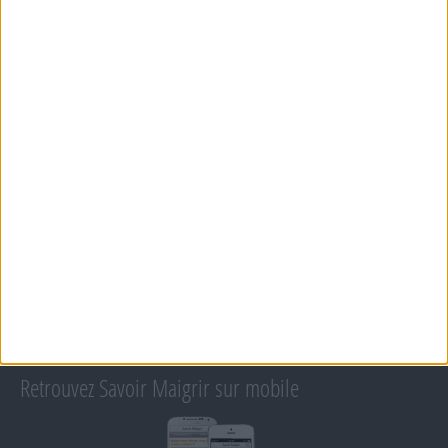
COMMUNAUTÉ
BOUTIQUE
LES LETTRES D'INFORMATION
INSCRIPTION
Forum Savoir Maigrir
JE COMMENCE MON RÉGIME COHEN
MORAL, MOTIVATION ET RÉGIME SAVOIR MAIGRIR
QUESTIONS SUR LE RÉGIME SAVOIR MAIGRIR
OUTILS DE COACHING COHEN
RECETTES COHEN
PRODUITS ET ALIMENTS
SPORT ET EXERCICE PHYSIQUE
RENCONTRES SAVOIR MAIGRIR ET PETITES ANNONCES
Support
CONTACT
RAPPELEZ-MOI
CONDITIONS D'UTILISATION
AIDE - FAQ
CHARTE SUR LA VIE PRIVÉE
BLOG DE JEAN MICHEL
MOT DE PASSE OUBLIÉ
Retrouvez Savoir Maigrir sur mobile