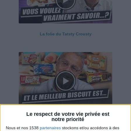
La folie du Tatsty Crousty
Le respect de votre vie privée est
Savane, LU, Pepito, Harrys... Que valent vraiment
notre priorité
ces gâteaux ?
Nous et nos 1538
partenaires
stockons et/ou accédons à des