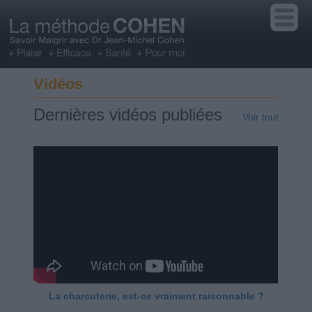
Vidéos
Dernières vidéos publiées
Voir tout
La charcuterie, est-ce vraiment raisonnable ?