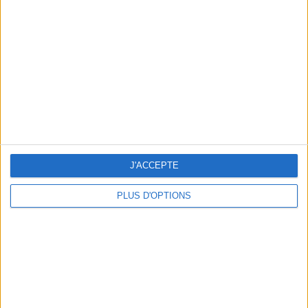
Vous m'avez demandé
Voir tout
J'ACCEPTE
PLUS D'OPTIONS
Question/Réponse : Que Manger Pendant le
Ramadan ?