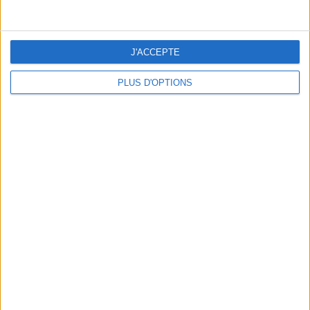
J'ACCEPTE
PLUS D'OPTIONS
DERNIÈRES VIDÉO
Peut-on remplacer la
viande par des
féculents ?
Consultation
diététique du
05/08/2026
Webinaires en direct
Bas du Corps en Feu
: 30 min Cardio +
Renfo Muscu |
GymWaouw 8H avec