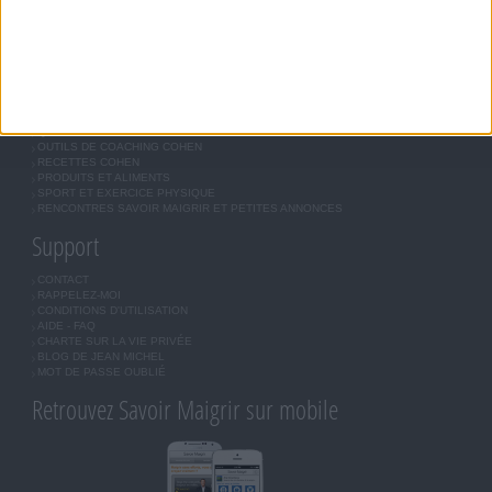
LES LETTRES D'INFORMATION
INSCRIPTION
Forum Savoir Maigrir
JE COMMENCE MON RÉGIME COHEN
MORAL, MOTIVATION ET RÉGIME SAVOIR MAIGRIR
QUESTIONS SUR LE RÉGIME SAVOIR MAIGRIR
OUTILS DE COACHING COHEN
RECETTES COHEN
PRODUITS ET ALIMENTS
SPORT ET EXERCICE PHYSIQUE
RENCONTRES SAVOIR MAIGRIR ET PETITES ANNONCES
Support
CONTACT
RAPPELEZ-MOI
CONDITIONS D'UTILISATION
AIDE - FAQ
CHARTE SUR LA VIE PRIVÉE
BLOG DE JEAN MICHEL
MOT DE PASSE OUBLIÉ
Retrouvez Savoir Maigrir sur mobile