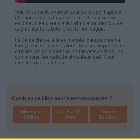
Voici 5 conseils express pour se couper l'appétit
et manger moins Le premier, c'est remplir son
estomac d'eau, vous allez stimuler un nerf qui va
augmenter la satiété. C'est le nerf vague.
La 2ème chose, elle est banale mais ça marche
bien, c'est de laisser traîner chez soi un panier de
crudités, on peut prendre les tomates-cerises, les
cornichons, les radis, le chou-fleur, bref il faut
inventer quelquechose...
Combien de kilos souhaitez-vous perdre ?
Moins de
De 5 à 10
Plus de
5 kilos
kilos
10 kilos