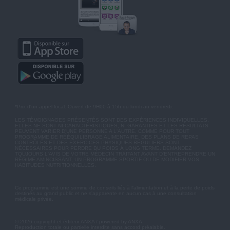
*Prix d'un appel local. Ouvert de 9H00 à 15h du lundi au vendredi.
LES TÉMOIGNAGES PRÉSENTÉS SONT DES EXPÉRIENCES INDIVIDUELLES.
ELLES NE SONT NI CARACTÉRISTIQUES, NI GARANTIES ET LES RÉSULTATS
PEUVENT VARIER D'UNE PERSONNE A L'AUTRE. COMME POUR TOUT
PROGRAMME DE RÉÉQUILIBRAGE ALIMENTAIRE, DES PLANS DE REPAS
CONTRÔLÉS ET DES EXERCICES PHYSIQUES RÉGULIERS SONT
NÉCESSAIRES POUR PERDRE DU POIDS À LONG TERME. DEMANDEZ
TOUJOURS L'AVIS DE VOTRE MÉDECIN TRAITANT AVANT D'ENTREPRENDRE UN
RÉGIME AMINCISSANT, UN PROGRAMME SPORTIF OU DE MODIFIER VOS
HABITUDES NUTRITIONNELLES.
Ce programme est une somme de conseils liés à l'alimentation et à la perte de poids
destinés au grand public et ne s'apparente en aucun cas à une consultation
médicale privée.
© 2026 copyright et éditeur ANXA / powered by ANXA
Reproduction totale ou partielle interdite sans accord préalable.