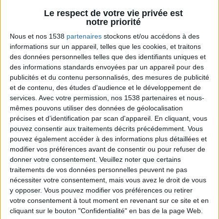
Conseils et astuces minceur
Voir tout
Le respect de votre vie privée est
notre priorité
Les bons trucs à connaître pour mincir
expliqués par le créateur du programme
Nous et nos 1538
partenaires
stockons et/ou accédons à des
Savoir Maigrir.
informations sur un appareil, telles que les cookies, et traitons
des données personnelles telles que des identifiants uniques et
des informations standards envoyées par un appareil pour des
publicités et du contenu personnalisés, des mesures de publicité
et de contenu, des études d'audience et le développement de
services.
Avec votre permission, nos 1538 partenaires et nous-
mêmes pouvons utiliser des données de géolocalisation
précises et d’identification par scan d'appareil. En cliquant, vous
pouvez consentir aux traitements décrits précédemment. Vous
pouvez également accéder à des informations plus détaillées et
modifier vos préférences avant de consentir ou pour refuser de
La règle N°1 pour maigrir : le déficit calorique
donner votre consentement.
Veuillez noter que certains
traitements de vos données personnelles peuvent ne pas
nécessiter votre consentement, mais vous avez le droit de vous
y opposer. Vous pouvez modifier vos préférences ou retirer
votre consentement à tout moment en revenant sur ce site et en
cliquant sur le bouton "Confidentialité" en bas de la page Web.