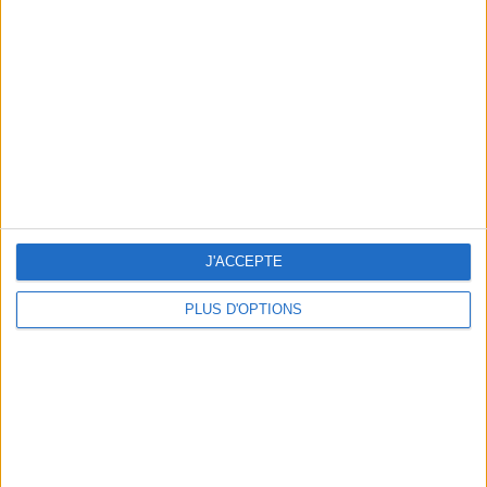
savoir
J'ACCEPTE
Les oeufs: cholestérol, protéines, perte de
poids, combien d'oeufs/jour... je vous dis tout
PLUS D'OPTIONS
!