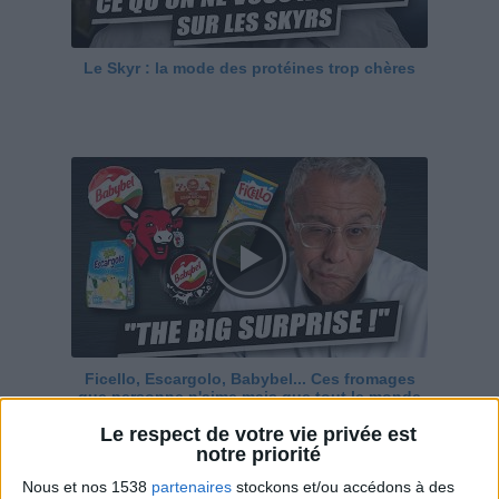
Le Skyr : la mode des protéines trop chères
Ficello, Escargolo, Babybel... Ces fromages
que personne n'aime mais que tout le monde
adore
Le respect de votre vie privée est
notre priorité
Nous et nos 1538
partenaires
stockons et/ou accédons à des