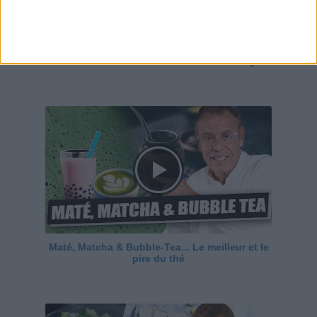
Pulco citron, Orangina, Coca & Sschweppes
zéro... le nouveaux secret des boissons light!
Maté, Matcha & Bubble-Tea... Le meilleur et le
pire du thé