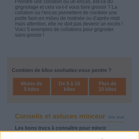
Prendre une collation ou un encas, est-ce du
grignotage et cela va-t-il vous faire grossir ? La
collation ou l'encas permettent de combler une
petite faim en milieu de matinée ou d'après-midi
mais attention, elle ne doit pas devenir un excès !
Voici 5 exemples de collations pour grignoter
sans grossir !
Combien de kilos souhaitez-vous perdre ?
Moins de
De 5 à 10
Plus de
5 kilos
kilos
10 kilos
Conseils et astuces minceur
Voir tout
Les bons trucs à connaître pour mincir
expliqués par le créateur du programme