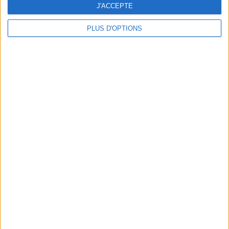
J'ACCEPTE
PLUS D'OPTIONS
DERNIÈRES VIDÉO
La charcuterie, est-ce
vraiment raisonnable
?
Décryptage des aliments
Peut-on remplacer la
viande par des
féculents ?
Consultation
diététique du
05/08/2026
Webinaires en direct
Bas du Corps en Feu
: 30 min Cardio +
Renfo Muscu |