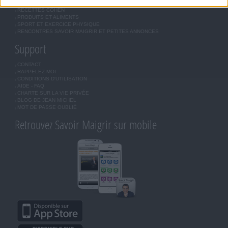
OUTILS DE COACHING COHEN
RECETTES COHEN
PRODUITS ET ALIMENTS
SPORT ET EXERCICE PHYSIQUE
RENCONTRES SAVOIR MAIGRIR ET PETITES ANNONCES
Support
CONTACT
RAPPELEZ-MOI
CONDITIONS D'UTILISATION
AIDE - FAQ
CHARTE SUR LA VIE PRIVÉE
BLOG DE JEAN MICHEL
MOT DE PASSE OUBLIÉ
Retrouvez Savoir Maigrir sur mobile