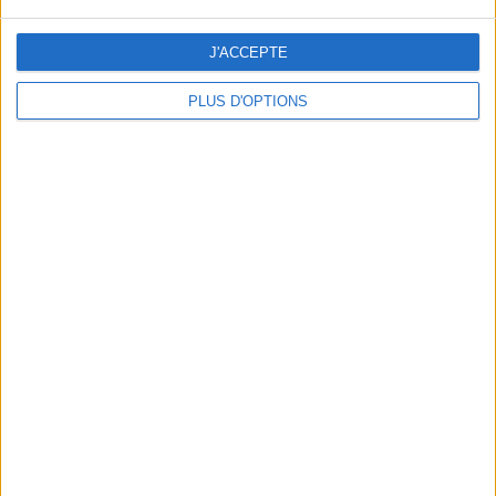
J'ACCEPTE
PLUS D'OPTIONS
DERNIÈRES VIDÉO
La charcuterie, est-ce
vraiment raisonnable
?
Décryptage des aliments
Peut-on remplacer la
viande par des
féculents ?
Consultation
diététique du
05/08/2026
Webinaires en direct