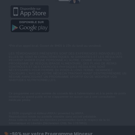
*Prix d'un appel local. Ouvert de 9H00 à 15h du lundi au vendredi.
LES TÉMOIGNAGES PRÉSENTÉS SONT DES EXPÉRIENCES INDIVIDUELLES.
ELLES NE SONT NI CARACTÉRISTIQUES, NI GARANTIES ET LES RÉSULTATS
PEUVENT VARIER D'UNE PERSONNE A L'AUTRE. COMME POUR TOUT
PROGRAMME DE RÉÉQUILIBRAGE ALIMENTAIRE, DES PLANS DE REPAS
CONTRÔLÉS ET DES EXERCICES PHYSIQUES RÉGULIERS SONT
NÉCESSAIRES POUR PERDRE DU POIDS À LONG TERME. DEMANDEZ
TOUJOURS L'AVIS DE VOTRE MÉDECIN TRAITANT AVANT D'ENTREPRENDRE UN
RÉGIME AMINCISSANT, UN PROGRAMME SPORTIF OU DE MODIFIER VOS
HABITUDES NUTRITIONNELLES.
Ce programme est une somme de conseils liés à l'alimentation et à la perte de poids
destinés au grand public et ne s'apparente en aucun cas à une consultation
médicale privée.
© 2026 copyright et éditeur ANXA / powered by ANXA
Reproduction totale ou partielle interdite sans accord préalable.
Anxa collecte et traite les données personnelles dans le respect de la loi
Informatique et Libertés (Déclaration CNIL No 1787863).
-50% sur votre Programme Minceur