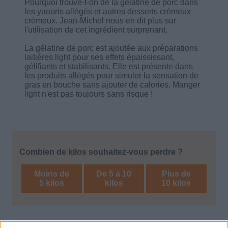
Pourquoi trouve-t-on de la gélatine de porc dans
les yaourts allégés et autres desserts crémeux
crémeux. Jean-Michel nous en dit plus sur
l'utilisation de cet ingrédient surprenant.
La gélatine de porc est ajoutée aux préparations
laitières light pour ses effets épaississant,
gélifiants et stabilisants. Elle est présente dans
les produits allégés pour simuler la sensation de
gras en bouche sans ajouter de calories. Manger
light n'est pas toujours sans risque !
Combien de kilos souhaitez-vous perdre ?
Moins de
De 5 à 10
Plus de
5 kilos
kilos
10 kilos
Conseils et astuces minceur