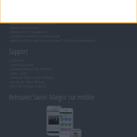
Forum Savoir Maigrir
JE COMMENCE MON RÉGIME COHEN
MORAL, MOTIVATION ET RÉGIME SAVOIR MAIGRIR
QUESTIONS SUR LE RÉGIME SAVOIR MAIGRIR
OUTILS DE COACHING COHEN
RECETTES COHEN
PRODUITS ET ALIMENTS
SPORT ET EXERCICE PHYSIQUE
RENCONTRES SAVOIR MAIGRIR ET PETITES ANNONCES
Support
CONTACT
RAPPELEZ-MOI
CONDITIONS D'UTILISATION
AIDE - FAQ
CHARTE SUR LA VIE PRIVÉE
BLOG DE JEAN MICHEL
MOT DE PASSE OUBLIÉ
Retrouvez Savoir Maigrir sur mobile