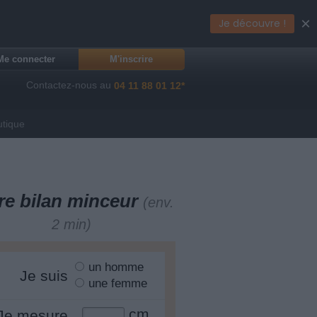
×
Je découvre !
Me connecter
M'inscrire
Contactez-nous au
04 11 88 01 12*
utique
re bilan minceur
(env.
2 min)
un homme
Je suis
une femme
cm
Je mesure