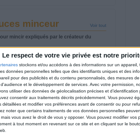
tuces minceur
Voir tout
our mincir expliqués par le créateur du
Le respect de votre vie privée est notre priorit
rtenaires
stockons et/ou accédons à des informations sur un appareil, t
 des données personnelles telles que des identifiants uniques et des in
reil pour des publicités et du contenu personnalisés, des mesures de p
rdre 10 kg : ma
Et après la perte de
 d'audience et le développement de services.
Avec votre permission, n
thode est imparable
poids ? Je fais
s utiliser des données de géolocalisation précises et d’identification 
comment ?
ouvez consentir aux traitements décrits précédemment. Vous pouvez é
s détaillées et modifier vos préférences avant de consentir ou pour ref
lez noter que certains traitements de vos données personnelles peuven
 mais vous avez le droit de vous y opposer. Vous pouvez modifier vos 
tement à tout moment en revenant sur ce site et en cliquant sur le bouto
eb.
en manger pour se
La Méthode Cohen :