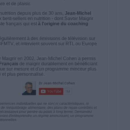
e et de plaisir.
nutrition depuis plus de 30 ans,
Jean-Michel
best-sellers en nutrition - dont Savoir Maigrir
ste français qui est
à l'origine du coaching
égulièrement à des émissions de télévision sur
BFMTV, et intervient souvent sur RTL ou Europe
 Maigrir en 2002, Jean-Michel Cohen a permis
 Français
de maigrir durablement en bénéficiant
ue sur mesure et d'un programme minceur plus
té et plus personnalisé.
riences individuelles qui ne sont ni caractéristiques, ni
e rééquilibrage alimentaire, des plans de repas contrôlés et
 nécessaires pour perdre du poids à long terme. Demandez
nt avant d'entreprendre un régime amincissant, un programme
itionnelles.