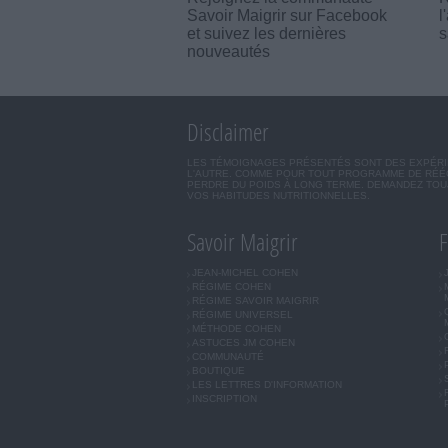
Savoir Maigrir sur Facebook
l
et suivez les dernières
s
nouveautés
Disclaimer
LES TÉMOIGNAGES PRÉSENTÉS SONT DES EXPÉRIEN
L'AUTRE. COMME POUR TOUT PROGRAMME DE RÉÉQ
PERDRE DU POIDS À LONG TERME. DEMANDEZ TOUJ
VOS HABITUDES NUTRITIONNELLES.
Savoir Maigrir
F
JEAN-MICHEL COHEN
RÉGIME COHEN
RÉGIME SAVOIR MAIGRIR
RÉGIME UNIVERSEL
MÉTHODE COHEN
ASTUCES JM COHEN
COMMUNAUTÉ
BOUTIQUE
LES LETTRES D'INFORMATION
INSCRIPTION