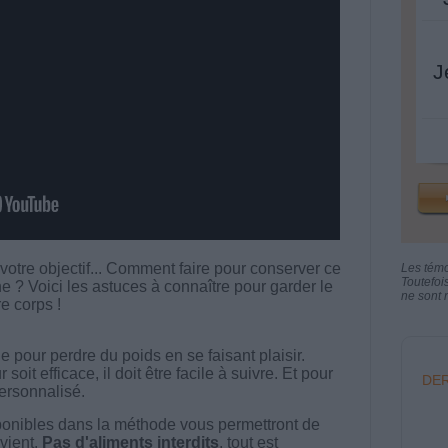
J
votre objectif... Comment faire pour conserver ce
Les tém
Toutefoi
e ? Voici les astuces à connaître pour garder le
ne sont n
re corps !
 pour perdre du poids en se faisant plaisir.
t efficace, il doit être facile à suivre. Et pour
DER
 personnalisé.
onibles dans la méthode vous permettront de
vient.
Pas d'aliments interdits
, tout est