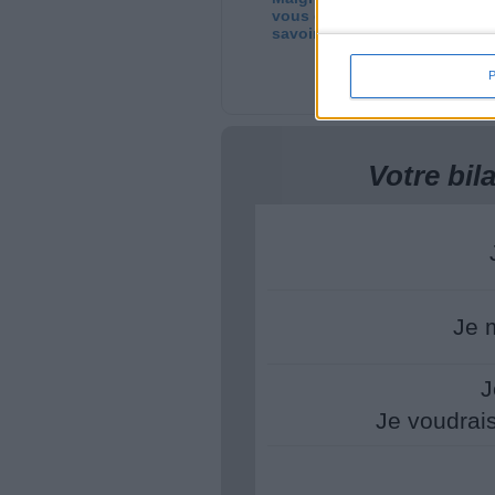
vous devez vraiment
se
savoir !
mi
Votre bi
Je 
J
Je voudrai