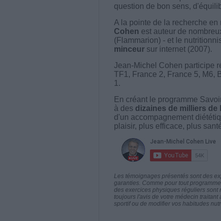
question de bon sens, d'équilibr
A la pointe de la recherche en 
Cohen
est auteur de nombreux 
(Flammarion) - et le nutritionni
minceur
sur internet (2007).
Jean-Michel Cohen participe r
TF1, France 2, France 5, M6, 
1.
En créant le programme Savoir
à des
dizaines de milliers de
d'un accompagnement diététiq
plaisir, plus efficace, plus san
Les témoignages présentés sont des expé
garanties. Comme pour tout programme d
des exercices physiques réguliers sont
toujours l'avis de votre médecin traita
sportif ou de modifier vos habitudes nutr