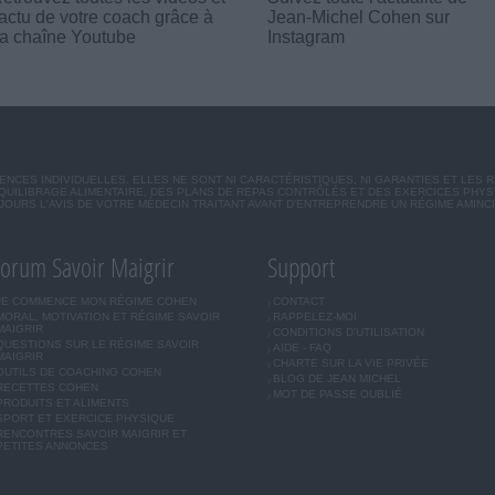
'actu de votre coach grâce à
Jean-Michel Cohen sur
a chaîne Youtube
Instagram
CES INDIVIDUELLES. ELLES NE SONT NI CARACTÉRISTIQUES, NI GARANTIES ET LES 
UILIBRAGE ALIMENTAIRE, DES PLANS DE REPAS CONTRÔLÉS ET DES EXERCICES PHY
OURS L'AVIS DE VOTRE MÉDECIN TRAITANT AVANT D'ENTREPRENDRE UN RÉGIME AMINC
orum Savoir Maigrir
Support
JE COMMENCE MON RÉGIME COHEN
CONTACT
MORAL, MOTIVATION ET RÉGIME SAVOIR
RAPPELEZ-MOI
MAIGRIR
CONDITIONS D'UTILISATION
QUESTIONS SUR LE RÉGIME SAVOIR
AIDE - FAQ
MAIGRIR
CHARTE SUR LA VIE PRIVÉE
OUTILS DE COACHING COHEN
BLOG DE JEAN MICHEL
RECETTES COHEN
MOT DE PASSE OUBLIÉ
PRODUITS ET ALIMENTS
SPORT ET EXERCICE PHYSIQUE
RENCONTRES SAVOIR MAIGRIR ET
PETITES ANNONCES