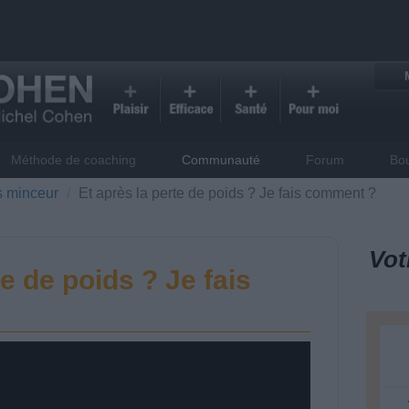
Méthode de coaching
Communauté
Forum
Bo
s minceur
Et après la perte de poids ? Je fais comment ?
Vot
te de poids ? Je fais