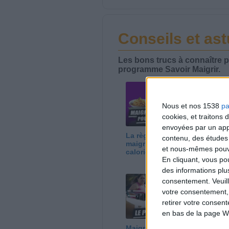
Conseils et as
Les bons trucs à connaître p
programme Savoir Maigrir.
Nous et nos 1538
pa
cookies, et traitons
envoyées par un appa
La règle N°1 pour
Pe
contenu, des études
maigrir : le déficit
mé
et nous-mêmes pouvon
calorique
En cliquant, vous p
des informations plu
consentement.
Veuil
votre consentement,
retirer votre consen
en bas de la page W
Maigrir vite ? Ce que
Bi