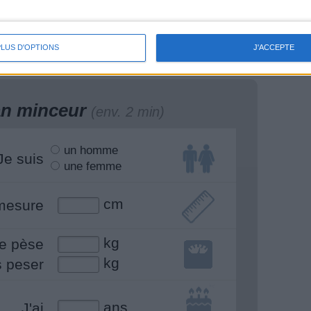
ntir bien, se sentir
l'interview du Dr Jean-
eux.
Michel Cohen
PLUS D'OPTIONS
J'ACCEPTE
lan minceur
(env. 2 min)
un homme
Je suis
une femme
cm
mesure
kg
e pèse
kg
s peser
ans
J'ai