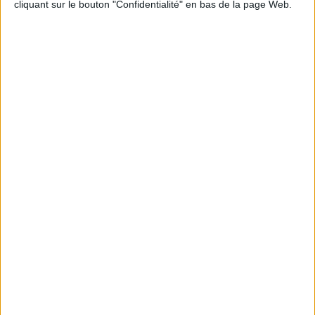
cliquant sur le bouton "Confidentialité" en bas de la page Web.
La règle N°1 pour maigrir : le déficit calorique
Perdre 10 kg : ma méthode est imparable