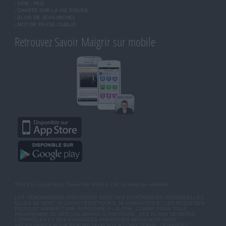
AIDE - FAQ
CHARTE SUR LA VIE PRIVÉE
BLOG DE JEAN MICHEL
MOT DE PASSE OUBLIÉ
Retrouvez Savoir Maigrir sur mobile
*Prix d'un appel local. Ouvert de 9H00 à 15h du lundi au vendredi.
LES TÉMOIGNAGES PRÉSENTÉS SONT DES EXPÉRIENCES INDIVIDUELLES.
ELLES NE SONT NI CARACTÉRISTIQUES, NI GARANTIES ET LES RÉSULTATS
PEUVENT VARIER D'UNE PERSONNE A L'AUTRE. COMME POUR TOUT
PROGRAMME DE RÉÉQUILIBRAGE ALIMENTAIRE, DES PLANS DE REPAS
CONTRÔLÉS ET DES EXERCICES PHYSIQUES RÉGULIERS SONT
NÉCESSAIRES POUR PERDRE DU POIDS À LONG TERME. DEMANDEZ