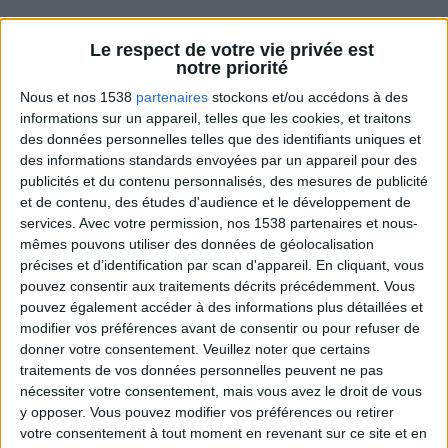
Le respect de votre vie privée est
Combien de kilos souhaitez-vous perdre ?
notre priorité
Nous et nos 1538
partenaires
stockons et/ou accédons à des
Moins de
De 5 à 10
Plus de
informations sur un appareil, telles que les cookies, et traitons
5 kilos
kilos
10 kilos
des données personnelles telles que des identifiants uniques et
des informations standards envoyées par un appareil pour des
publicités et du contenu personnalisés, des mesures de publicité
et de contenu, des études d'audience et le développement de
Conseils et astuces minceur
Voir tout
services.
Avec votre permission, nos 1538 partenaires et nous-
mêmes pouvons utiliser des données de géolocalisation
Les bons trucs à connaître pour mincir
précises et d’identification par scan d'appareil. En cliquant, vous
expliqués par le créateur du programme
Savoir Maigrir.
pouvez consentir aux traitements décrits précédemment. Vous
pouvez également accéder à des informations plus détaillées et
modifier vos préférences avant de consentir ou pour refuser de
donner votre consentement.
Veuillez noter que certains
traitements de vos données personnelles peuvent ne pas
nécessiter votre consentement, mais vous avez le droit de vous
y opposer. Vous pouvez modifier vos préférences ou retirer
votre consentement à tout moment en revenant sur ce site et en