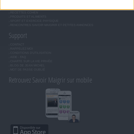
QUESTIONS SUR LE RÉGIME SAVOIR MAIGRIR
OUTILS DE COACHING COHEN
RECETTES COHEN
PRODUITS ET ALIMENTS
SPORT ET EXERCICE PHYSIQUE
RENCONTRES SAVOIR MAIGRIR ET PETITES ANNONCES
Support
CONTACT
RAPPELEZ-MOI
CONDITIONS D'UTILISATION
AIDE - FAQ
CHARTE SUR LA VIE PRIVÉE
BLOG DE JEAN MICHEL
MOT DE PASSE OUBLIÉ
Retrouvez Savoir Maigrir sur mobile