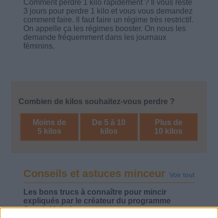
Comment perdre 1 kilo rapidement ? Il vous reste
3 jours pour perdre 1 kilo et vous vous demandez
comment faire. Il faut faire un régime très restrictif.
On appelle ça les régimes booster. On nous les
demande fréquemment dans les journaux
féminins.
Combien de kilos souhaitez-vous perdre ?
Moins de
De 5 à 10
Plus de
5 kilos
kilos
10 kilos
Conseils et astuces minceur
Voir tout
Les bons trucs à connaître pour mincir
expliqués par le créateur du programme
Savoir Maigrir.