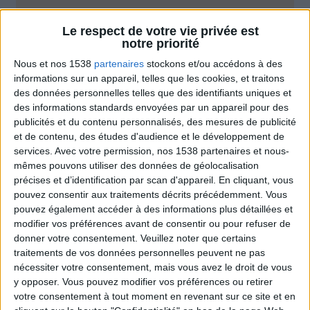
Combien de kilos souhaitez-vous perdre ?
Le respect de votre vie privée est
notre priorité
Moins de
De 5 à 10
Plus de
5 kilos
kilos
10 kilos
Nous et nos 1538
partenaires
stockons et/ou accédons à des
informations sur un appareil, telles que les cookies, et traitons
des données personnelles telles que des identifiants uniques et
des informations standards envoyées par un appareil pour des
Conseils et astuces minceur
publicités et du contenu personnalisés, des mesures de publicité
Voir tout
et de contenu, des études d'audience et le développement de
Les bons trucs à connaître pour mincir
services.
Avec votre permission, nos 1538 partenaires et nous-
expliqués par le créateur du programme
mêmes pouvons utiliser des données de géolocalisation
Savoir Maigrir.
précises et d’identification par scan d'appareil. En cliquant, vous
pouvez consentir aux traitements décrits précédemment. Vous
pouvez également accéder à des informations plus détaillées et
modifier vos préférences avant de consentir ou pour refuser de
donner votre consentement.
Veuillez noter que certains
traitements de vos données personnelles peuvent ne pas
nécessiter votre consentement, mais vous avez le droit de vous
y opposer. Vous pouvez modifier vos préférences ou retirer
votre consentement à tout moment en revenant sur ce site et en