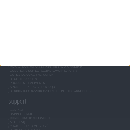
JEAN-MICHEL COHEN
RÉGIME COHEN
RÉGIME SAVOIR MAIGRIR
RÉGIME UNIVERSEL
MÉTHODE COHEN
ASTUCES JM COHEN
COMMUNAUTÉ
BOUTIQUE
LES LETTRES D'INFORMATION
INSCRIPTION
Forum Savoir Maigrir
JE COMMENCE MON RÉGIME COHEN
MORAL, MOTIVATION ET RÉGIME SAVOIR MAIGRIR
QUESTIONS SUR LE RÉGIME SAVOIR MAIGRIR
OUTILS DE COACHING COHEN
RECETTES COHEN
PRODUITS ET ALIMENTS
SPORT ET EXERCICE PHYSIQUE
RENCONTRES SAVOIR MAIGRIR ET PETITES ANNONCES
Support
CONTACT
RAPPELEZ-MOI
CONDITIONS D'UTILISATION
AIDE - FAQ
CHARTE SUR LA VIE PRIVÉE