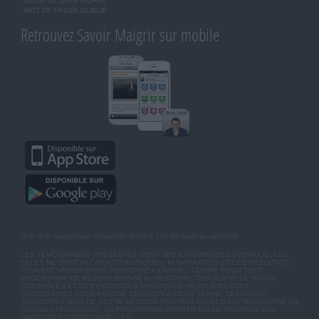
BLOG DE JEAN MICHEL
MOT DE PASSE OUBLIÉ
Retrouvez Savoir Maigrir sur mobile
*Prix d'un appel local. Ouvert de 9H00 à 15h du lundi au vendredi.
LES TÉMOIGNAGES PRÉSENTÉS SONT DES EXPÉRIENCES INDIVIDUELLES.
ELLES NE SONT NI CARACTÉRISTIQUES, NI GARANTIES ET LES RÉSULTATS
PEUVENT VARIER D'UNE PERSONNE A L'AUTRE. COMME POUR TOUT
PROGRAMME DE RÉÉQUILIBRAGE ALIMENTAIRE, DES PLANS DE REPAS
CONTRÔLÉS ET DES EXERCICES PHYSIQUES RÉGULIERS SONT
NÉCESSAIRES POUR PERDRE DU POIDS À LONG TERME. DEMANDEZ
TOUJOURS L'AVIS DE VOTRE MÉDECIN TRAITANT AVANT D'ENTREPRENDRE UN
RÉGIME AMINCISSANT, UN PROGRAMME SPORTIF OU DE MODIFIER VOS
HABITUDES NUTRITIONNELLES.