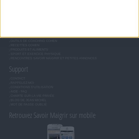
LES LETTRES D'INFORMATION
INSCRIPTION
Forum Savoir Maigrir
JE COMMENCE MON RÉGIME COHEN
MORAL, MOTIVATION ET RÉGIME SAVOIR MAIGRIR
QUESTIONS SUR LE RÉGIME SAVOIR MAIGRIR
OUTILS DE COACHING COHEN
RECETTES COHEN
PRODUITS ET ALIMENTS
SPORT ET EXERCICE PHYSIQUE
RENCONTRES SAVOIR MAIGRIR ET PETITES ANNONCES
Support
CONTACT
RAPPELEZ-MOI
CONDITIONS D'UTILISATION
AIDE - FAQ
CHARTE SUR LA VIE PRIVÉE
BLOG DE JEAN MICHEL
MOT DE PASSE OUBLIÉ
Retrouvez Savoir Maigrir sur mobile