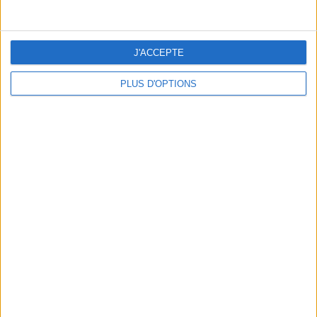
J'ACCEPTE
PLUS D'OPTIONS
DERNIÈRES VIDÉO
La charcuterie, est-ce
vraiment raisonnable
?
Décryptage des aliments
Peut-on remplacer la
viande par des
féculents ?
Consultation