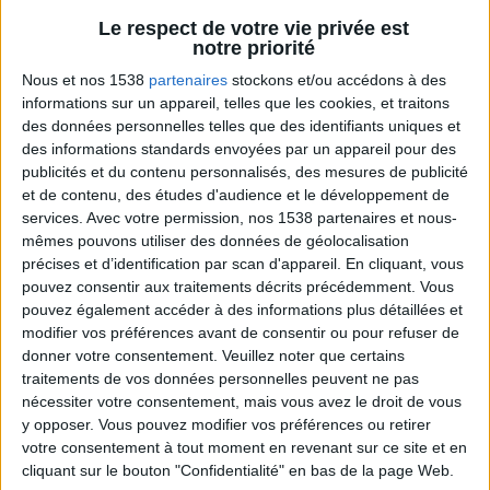
Le respect de votre vie privée est
notre priorité
Conseils et astuces minceur
Voir tout
Nous et nos 1538
partenaires
stockons et/ou accédons à des
Les bons trucs à connaître pour mincir
informations sur un appareil, telles que les cookies, et traitons
expliqués par le créateur du programme
des données personnelles telles que des identifiants uniques et
Savoir Maigrir.
des informations standards envoyées par un appareil pour des
publicités et du contenu personnalisés, des mesures de publicité
et de contenu, des études d'audience et le développement de
services.
Avec votre permission, nos 1538 partenaires et nous-
mêmes pouvons utiliser des données de géolocalisation
précises et d’identification par scan d'appareil. En cliquant, vous
pouvez consentir aux traitements décrits précédemment. Vous
pouvez également accéder à des informations plus détaillées et
modifier vos préférences avant de consentir ou pour refuser de
donner votre consentement.
Veuillez noter que certains
traitements de vos données personnelles peuvent ne pas
La règle N°1 pour maigrir : le déficit calorique
nécessiter votre consentement, mais vous avez le droit de vous
y opposer. Vous pouvez modifier vos préférences ou retirer
votre consentement à tout moment en revenant sur ce site et en
cliquant sur le bouton "Confidentialité" en bas de la page Web.