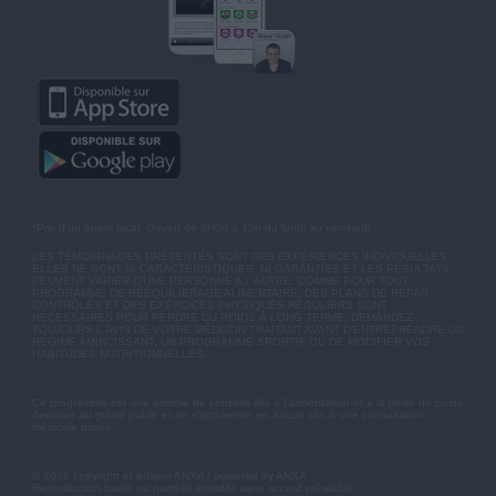
*Prix d'un appel local. Ouvert de 9H00 à 15h du lundi au vendredi.
LES TÉMOIGNAGES PRÉSENTÉS SONT DES EXPÉRIENCES INDIVIDUELLES.
ELLES NE SONT NI CARACTÉRISTIQUES, NI GARANTIES ET LES RÉSULTATS
PEUVENT VARIER D'UNE PERSONNE A L'AUTRE. COMME POUR TOUT
PROGRAMME DE RÉÉQUILIBRAGE ALIMENTAIRE, DES PLANS DE REPAS
CONTRÔLÉS ET DES EXERCICES PHYSIQUES RÉGULIERS SONT
NÉCESSAIRES POUR PERDRE DU POIDS À LONG TERME. DEMANDEZ
TOUJOURS L'AVIS DE VOTRE MÉDECIN TRAITANT AVANT D'ENTREPRENDRE UN
RÉGIME AMINCISSANT, UN PROGRAMME SPORTIF OU DE MODIFIER VOS
HABITUDES NUTRITIONNELLES.
Ce programme est une somme de conseils liés à l'alimentation et à la perte de poids
destinés au grand public et ne s'apparente en aucun cas à une consultation
médicale privée.
© 2026 copyright et éditeur ANXA / powered by ANXA
Reproduction totale ou partielle interdite sans accord préalable.