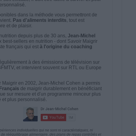
 personnalisé.
onibles dans la méthode vous permettront de
vient.
Pas d'aliments interdits
, tout est
e et de plaisir.
nutrition depuis plus de 30 ans,
Jean-Michel
best-sellers en nutrition - dont Savoir Maigrir
ste français qui est
à l'origine du coaching
égulièrement à des émissions de télévision sur
BFMTV, et intervient souvent sur RTL ou Europe
 Maigrir en 2002, Jean-Michel Cohen a permis
 Français
de maigrir durablement en bénéficiant
ue sur mesure et d'un programme minceur plus
té et plus personnalisé.
riences individuelles qui ne sont ni caractéristiques, ni
e rééquilibrage alimentaire, des plans de repas contrôlés et