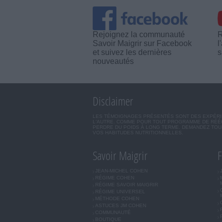
Rejoignez la communauté
R
Savoir Maigrir sur Facebook
l
et suivez les dernières
s
nouveautés
Disclaimer
LES TÉMOIGNAGES PRÉSENTÉS SONT DES EXPÉRIEN
L'AUTRE. COMME POUR TOUT PROGRAMME DE RÉÉQ
PERDRE DU POIDS À LONG TERME. DEMANDEZ TOUJ
VOS HABITUDES NUTRITIONNELLES.
Savoir Maigrir
F
JEAN-MICHEL COHEN
RÉGIME COHEN
RÉGIME SAVOIR MAIGRIR
RÉGIME UNIVERSEL
MÉTHODE COHEN
ASTUCES JM COHEN
COMMUNAUTÉ
BOUTIQUE