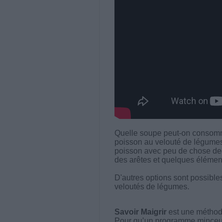
Quelle soupe peut-on consomme
poisson au velouté de légumes
poisson avec peu de chose ded
des arêtes et quelques élémen
D'autres options sont possibles
veloutés de légumes.
Savoir Maigrir
est une méthode
Pour qu’un programme minceur soi