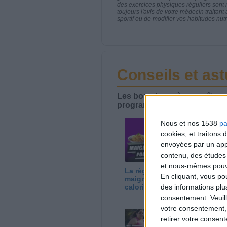
des exercices physiques réguliers sont
toujours l'avis de votre médecin traita
sportif ou de modifier vos habitudes nutr
Conseils et as
Les bons trucs à connaître p
programme Savoir Maigrir.
Nous et nos 1538
pa
cookies, et traitons
envoyées par un appa
contenu, des études
et nous-mêmes pouvon
La règle N°1 pour
Pe
En cliquant, vous p
maigrir : le déficit
mé
des informations plu
calorique
consentement.
Veuil
votre consentement,
retirer votre consen