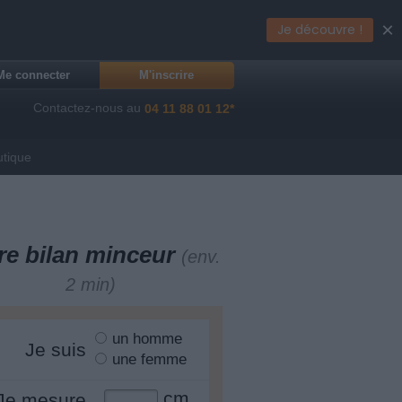
×
Je découvre !
Me connecter
M'inscrire
Contactez-nous au
04 11 88 01 12*
utique
re bilan minceur
(env.
2 min)
un homme
Je suis
une femme
cm
Je mesure