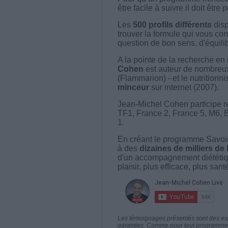
être facile à suivre il doit être
Les
500 profils différents
disp
trouver la formule qui vous con
question de bon sens, d'équilibr
A la pointe de la recherche en 
Cohen
est auteur de nombreux 
(Flammarion) - et le nutritionni
minceur
sur internet (2007).
Jean-Michel Cohen participe r
TF1, France 2, France 5, M6, 
1.
En créant le programme Savoir
à des
dizaines de milliers de
d'un accompagnement diététiq
plaisir, plus efficace, plus san
Les témoignages présentés sont des expé
garanties. Comme pour tout programme d