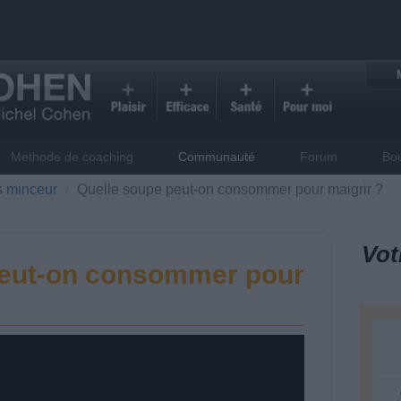
Méthode de coaching
Communauté
Forum
Bo
s minceur
Quelle soupe peut-on consommer pour maigrir ?
Vot
peut-on consommer pour