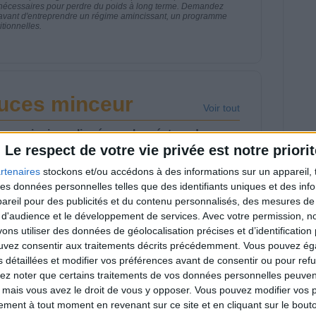
 nécessaires pour perdre du poids à long terme. Demandez
nt avant d'entreprendre un régime amincissant, un programme
itionnelles.
tuces minceur
Voir tout
our mincir expliqués par le créateur du
Le respect de votre vie privée est notre priorit
rtenaires
stockons et/ou accédons à des informations sur un appareil, t
 des données personnelles telles que des identifiants uniques et des in
reil pour des publicités et du contenu personnalisés, des mesures de p
 d'audience et le développement de services.
Avec votre permission, n
s utiliser des données de géolocalisation précises et d’identification 
rdre 10 kg : ma
Et après la perte de
ouvez consentir aux traitements décrits précédemment. Vous pouvez é
thode est imparable
poids ? Je fais
s détaillées et modifier vos préférences avant de consentir ou pour ref
comment ?
lez noter que certains traitements de vos données personnelles peuven
 mais vous avez le droit de vous y opposer. Vous pouvez modifier vos 
tement à tout moment en revenant sur ce site et en cliquant sur le bouto