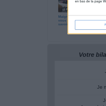
en bas de la page W
Maigrir vite ? Ce que
Bi
vous devez vraiment
se
savoir !
mi
Votre bi
Je 
J