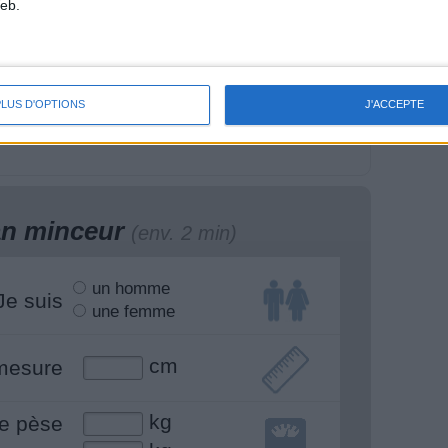
eb.
en manger pour se
La Méthode Cohen :
ntir bien, se sentir
l'interview du Dr Jean-
eux.
Michel Cohen
PLUS D'OPTIONS
J'ACCEPTE
lan minceur
(env. 2 min)
un homme
Je suis
une femme
cm
mesure
kg
e pèse