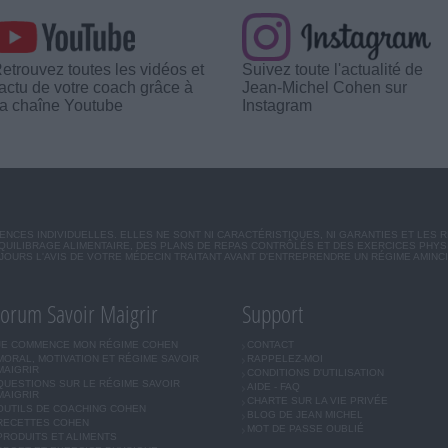
etrouvez toutes les vidéos et
Suivez toute l'actualité de
'actu de votre coach grâce à
Jean-Michel Cohen sur
a chaîne Youtube
Instagram
CES INDIVIDUELLES. ELLES NE SONT NI CARACTÉRISTIQUES, NI GARANTIES ET LES 
UILIBRAGE ALIMENTAIRE, DES PLANS DE REPAS CONTRÔLÉS ET DES EXERCICES PHY
OURS L'AVIS DE VOTRE MÉDECIN TRAITANT AVANT D'ENTREPRENDRE UN RÉGIME AMINC
orum Savoir Maigrir
Support
JE COMMENCE MON RÉGIME COHEN
CONTACT
MORAL, MOTIVATION ET RÉGIME SAVOIR
RAPPELEZ-MOI
MAIGRIR
CONDITIONS D'UTILISATION
QUESTIONS SUR LE RÉGIME SAVOIR
AIDE - FAQ
MAIGRIR
CHARTE SUR LA VIE PRIVÉE
OUTILS DE COACHING COHEN
BLOG DE JEAN MICHEL
RECETTES COHEN
MOT DE PASSE OUBLIÉ
PRODUITS ET ALIMENTS