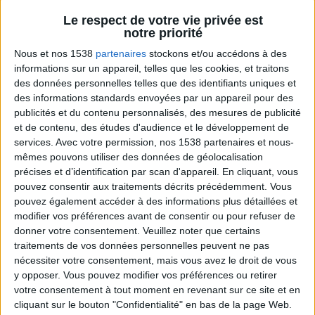
Décryptage des aliments
Voir tout
Le respect de votre vie privée est
notre priorité
Les aliments n'auront plus aucun secret pour
vous. Jean-Michel vous aide à décrypter les
Nous et nos 1538
partenaires
stockons et/ou accédons à des
étiquettes des produits, pour mieux les choisir
informations sur un appareil, telles que les cookies, et traitons
et mieux manger.
des données personnelles telles que des identifiants uniques et
des informations standards envoyées par un appareil pour des
publicités et du contenu personnalisés, des mesures de publicité
et de contenu, des études d'audience et le développement de
services.
Avec votre permission, nos 1538 partenaires et nous-
mêmes pouvons utiliser des données de géolocalisation
précises et d’identification par scan d'appareil. En cliquant, vous
pouvez consentir aux traitements décrits précédemment. Vous
pouvez également accéder à des informations plus détaillées et
modifier vos préférences avant de consentir ou pour refuser de
Magnum, cornet, sorbet ? Quelle glace choisir
donner votre consentement.
Veuillez noter que certains
?
traitements de vos données personnelles peuvent ne pas
nécessiter votre consentement, mais vous avez le droit de vous
y opposer. Vous pouvez modifier vos préférences ou retirer
votre consentement à tout moment en revenant sur ce site et en
cliquant sur le bouton "Confidentialité" en bas de la page Web.