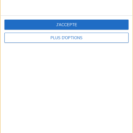
J'ACCEPTE
PLUS D'OPTIONS
DERNIÈRES VIDÉO
Peut-on remplacer la
viande par des
féculents ?
Consultation
diététique du
05/08/2026
Webinaires en direct
Bas du Corps en Feu
: 30 min Cardio +
Renfo Muscu |
GymWaouw 8H avec