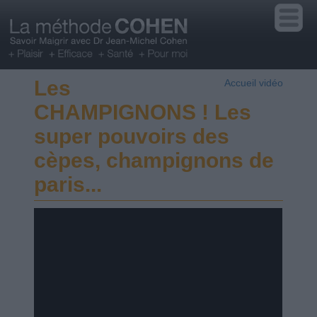
Les
Accueil vidéo
CHAMPIGNONS ! Les
super pouvoirs des
cèpes, champignons de
paris...