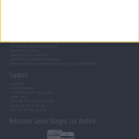
COMMUNAUTÉ
BOUTIQUE
LES LETTRES D'INFORMATION
INSCRIPTION
Forum Savoir Maigrir
JE COMMENCE MON RÉGIME COHEN
MORAL, MOTIVATION ET RÉGIME SAVOIR MAIGRIR
QUESTIONS SUR LE RÉGIME SAVOIR MAIGRIR
OUTILS DE COACHING COHEN
RECETTES COHEN
PRODUITS ET ALIMENTS
SPORT ET EXERCICE PHYSIQUE
RENCONTRES SAVOIR MAIGRIR ET PETITES ANNONCES
Support
CONTACT
RAPPELEZ-MOI
CONDITIONS D'UTILISATION
AIDE - FAQ
CHARTE SUR LA VIE PRIVÉE
BLOG DE JEAN MICHEL
MOT DE PASSE OUBLIÉ
Retrouvez Savoir Maigrir sur mobile