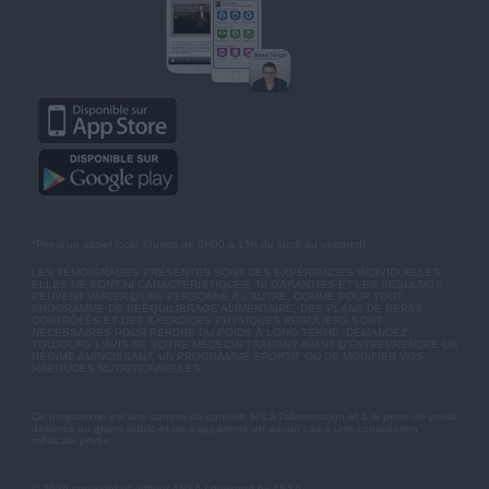
*Prix d'un appel local. Ouvert de 9H00 à 15h du lundi au vendredi.
LES TÉMOIGNAGES PRÉSENTÉS SONT DES EXPÉRIENCES INDIVIDUELLES.
ELLES NE SONT NI CARACTÉRISTIQUES, NI GARANTIES ET LES RÉSULTATS
PEUVENT VARIER D'UNE PERSONNE A L'AUTRE. COMME POUR TOUT
PROGRAMME DE RÉÉQUILIBRAGE ALIMENTAIRE, DES PLANS DE REPAS
CONTRÔLÉS ET DES EXERCICES PHYSIQUES RÉGULIERS SONT
NÉCESSAIRES POUR PERDRE DU POIDS À LONG TERME. DEMANDEZ
TOUJOURS L'AVIS DE VOTRE MÉDECIN TRAITANT AVANT D'ENTREPRENDRE UN
RÉGIME AMINCISSANT, UN PROGRAMME SPORTIF OU DE MODIFIER VOS
HABITUDES NUTRITIONNELLES.
Ce programme est une somme de conseils liés à l'alimentation et à la perte de poids
destinés au grand public et ne s'apparente en aucun cas à une consultation
médicale privée.
© 2026 copyright et éditeur ANXA / powered by ANXA