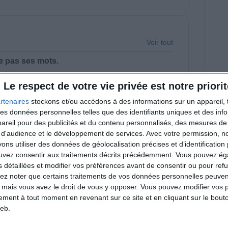
Voir tout
e pas ses mots.
Le respect de votre vie privée est notre priorit
rtenaires
stockons et/ou accédons à des informations sur un appareil, t
 des données personnelles telles que des identifiants uniques et des in
reil pour des publicités et du contenu personnalisés, des mesures de p
u Cristaline, Coca-
Trop de protéines ?
 d'audience et le développement de services.
Avec votre permission, n
la… Voici ce que les
Voici enfin les bonnes
ançais achètent le
quantités pour toutes
s utiliser des données de géolocalisation précises et d’identification 
us !
et tous
ouvez consentir aux traitements décrits précédemment. Vous pouvez é
s détaillées et modifier vos préférences avant de consentir ou pour ref
lez noter que certains traitements de vos données personnelles peuven
 mais vous avez le droit de vous y opposer. Vous pouvez modifier vos 
tement à tout moment en revenant sur ce site et en cliquant sur le bouto
eb.
ix, amandes,
Gâteaux, sodas et
aines... C'est bon,
bonbons sans sucre...