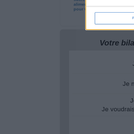
alimentaires simples
ma
pour vous libérer
vo
Votre bi
Je 
J
Je voudrai