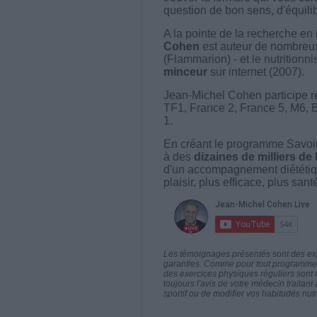
question de bon sens, d'équilibr
A la pointe de la recherche en 
Cohen
est auteur de nombreux 
(Flammarion) - et le nutritionni
minceur
sur internet (2007).
Jean-Michel Cohen participe r
TF1, France 2, France 5, M6, 
1.
En créant le programme Savoir
à des
dizaines de milliers de
d'un accompagnement diététiq
plaisir, plus efficace, plus san
Les témoignages présentés sont des expé
garanties. Comme pour tout programme d
des exercices physiques réguliers sont
toujours l'avis de votre médecin traita
sportif ou de modifier vos habitudes nutr