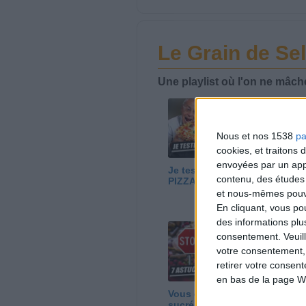
Le Grain de Sel
Une playlist où l'on ne mâch
Nous et nos 1538
pa
cookies, et traitons
envoyées par un appa
Je teste la MEILLEURE
Ea
contenu, des études
PIZZA du MONDE !
Co
Fr
et nous-mêmes pouvon
pl
En cliquant, vous p
des informations plu
consentement.
Veuil
votre consentement,
retirer votre consen
en bas de la page W
Vous craquez sur le
No
sucré ? 7 astuces
gr