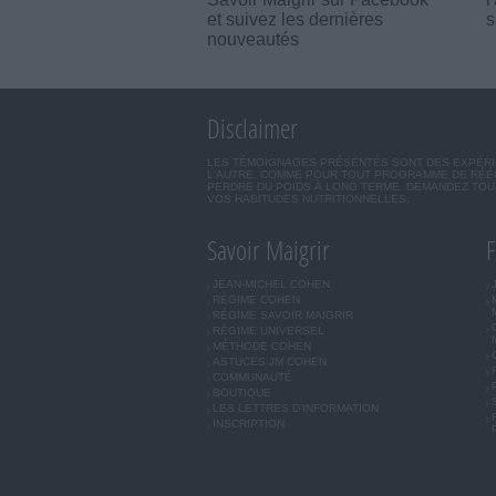
et suivez les dernières
s
nouveautés
Disclaimer
LES TÉMOIGNAGES PRÉSENTÉS SONT DES EXPÉRIEN
L'AUTRE. COMME POUR TOUT PROGRAMME DE RÉÉQ
PERDRE DU POIDS À LONG TERME. DEMANDEZ TOUJ
VOS HABITUDES NUTRITIONNELLES.
Savoir Maigrir
F
JEAN-MICHEL COHEN
RÉGIME COHEN
RÉGIME SAVOIR MAIGRIR
RÉGIME UNIVERSEL
MÉTHODE COHEN
ASTUCES JM COHEN
COMMUNAUTÉ
BOUTIQUE
LES LETTRES D'INFORMATION
INSCRIPTION