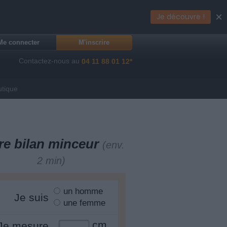
×
Je découvre !
Me connecter
M'inscrire
Contactez-nous au
04 11 88 01 12*
utique
re bilan minceur
(env.
2 min)
un homme
Je suis
une femme
cm
Je mesure