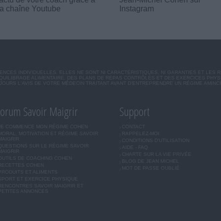
a chaîne Youtube
Instagram
CES INDIVIDUELLES. ELLES NE SONT NI CARACTÉRISTIQUES, NI GARANTIES ET LES 
UILIBRAGE ALIMENTAIRE, DES PLANS DE REPAS CONTRÔLÉS ET DES EXERCICES PHY
OURS L'AVIS DE VOTRE MÉDECIN TRAITANT AVANT D'ENTREPRENDRE UN RÉGIME AMINC
orum Savoir Maigrir
Support
JE COMMENCE MON RÉGIME COHEN
CONTACT
MORAL, MOTIVATION ET RÉGIME SAVOIR
RAPPELEZ-MOI
MAIGRIR
CONDITIONS D'UTILISATION
QUESTIONS SUR LE RÉGIME SAVOIR
AIDE - FAQ
MAIGRIR
CHARTE SUR LA VIE PRIVÉE
OUTILS DE COACHING COHEN
BLOG DE JEAN MICHEL
RECETTES COHEN
MOT DE PASSE OUBLIÉ
PRODUITS ET ALIMENTS
SPORT ET EXERCICE PHYSIQUE
RENCONTRES SAVOIR MAIGRIR ET
PETITES ANNONCES