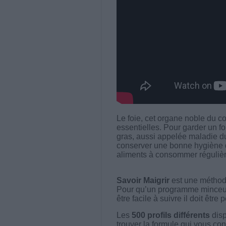
Le foie, cet organe noble du 
essentielles. Pour garder un fo
gras, aussi appelée maladie du
conserver une bonne hygiène d
aliments à consommer régulièr
Savoir Maigrir
est une méthode
Pour qu’un programme minceur soi
être facile à suivre il doit être
Les
500 profils différents
disp
trouver la formule qui vous con