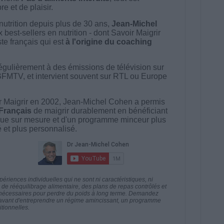
e et de plaisir.
nutrition depuis plus de 30 ans,
Jean-Michel
best-sellers en nutrition - dont Savoir Maigrir
ste français qui est
à l'origine du coaching
égulièrement à des émissions de télévision sur
BFMTV, et intervient souvent sur RTL ou Europe
 Maigrir en 2002, Jean-Michel Cohen a permis
 Français
de maigrir durablement en bénéficiant
ue sur mesure et d'un programme minceur plus
té et plus personnalisé.
riences individuelles qui ne sont ni caractéristiques, ni
e rééquilibrage alimentaire, des plans de repas contrôlés et
 nécessaires pour perdre du poids à long terme. Demandez
nt avant d'entreprendre un régime amincissant, un programme
itionnelles.