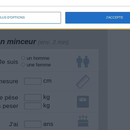
is on a oublié de
Mais qu'est-ce que ça
us dire ça...
cache ?
PLUS D'OPTIONS
J'ACCEPTE
lan minceur
(env. 2 min)
un homme
Je suis
une femme
cm
mesure
kg
e pèse
kg
s peser
ans
J'ai