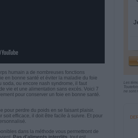
J
corps humain a de nombreuses fonctions
ie en bonne santé et éviter la maladie du foie
Les tém
 soda, ou encore nash syndrome, il faut
Toutefoi
e vie et une alimentation sans excès. Voici 7
ne sont n
ement pour conserver un foie en bonne santé.
 pour perdre du poids en se faisant plaisir.
t efficace, il doit être facile à suivre. Et pour
DER
 personnalisé.
onibles dans la méthode vous permettront de
vient.
Pas d'aliments interdits
, tout est