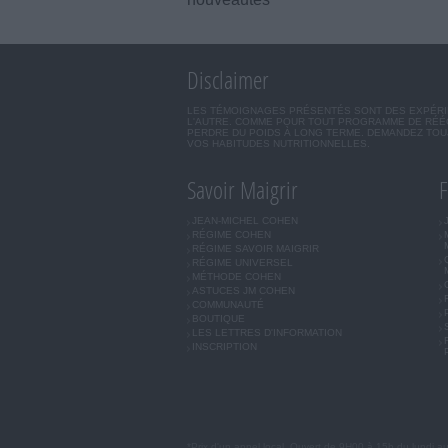
Disclaimer
LES TÉMOIGNAGES PRÉSENTÉS SONT DES EXPÉRIEN
L'AUTRE. COMME POUR TOUT PROGRAMME DE RÉÉQ
PERDRE DU POIDS À LONG TERME. DEMANDEZ TOUJ
VOS HABITUDES NUTRITIONNELLES.
Savoir Maigrir
F
JEAN-MICHEL COHEN
RÉGIME COHEN
RÉGIME SAVOIR MAIGRIR
RÉGIME UNIVERSEL
MÉTHODE COHEN
ASTUCES JM COHEN
COMMUNAUTÉ
BOUTIQUE
LES LETTRES D'INFORMATION
INSCRIPTION
*Prix d'un appel local. Ouvert de 9H00 à 15h du lundi a