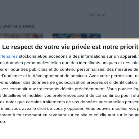
Voir tout
e pas ses mots.
Le respect de votre vie privée est notre priorit
rtenaires
stockons et/ou accédons à des informations sur un appareil, t
 des données personnelles telles que des identifiants uniques et des in
u Cristaline, Coca-
Trop de protéines ?
reil pour des publicités et du contenu personnalisés, des mesures de p
la… Voici ce que les
Voici enfin les bonnes
 d'audience et le développement de services.
Avec votre permission, n
ançais achètent le
quantités pour toutes
us !
et tous
s utiliser des données de géolocalisation précises et d’identification 
ouvez consentir aux traitements décrits précédemment. Vous pouvez é
s détaillées et modifier vos préférences avant de consentir ou pour ref
lez noter que certains traitements de vos données personnelles peuven
 mais vous avez le droit de vous y opposer. Vous pouvez modifier vos 
tement à tout moment en revenant sur ce site et en cliquant sur le bouto
eb.
ix, amandes,
Gâteaux, sodas et
aines... C'est bon,
bonbons sans sucre...
is on a oublié de
Mais qu'est-ce que ça
us dire ça...
cache ?