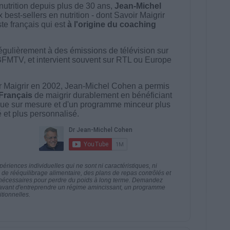
nutrition depuis plus de 30 ans,
Jean-Michel
best-sellers en nutrition - dont Savoir Maigrir
ste français qui est
à l'origine du coaching
égulièrement à des émissions de télévision sur
BFMTV, et intervient souvent sur RTL ou Europe
 Maigrir en 2002, Jean-Michel Cohen a permis
 Français
de maigrir durablement en bénéficiant
ue sur mesure et d'un programme minceur plus
té et plus personnalisé.
riences individuelles qui ne sont ni caractéristiques, ni
e rééquilibrage alimentaire, des plans de repas contrôlés et
 nécessaires pour perdre du poids à long terme. Demandez
nt avant d'entreprendre un régime amincissant, un programme
itionnelles.