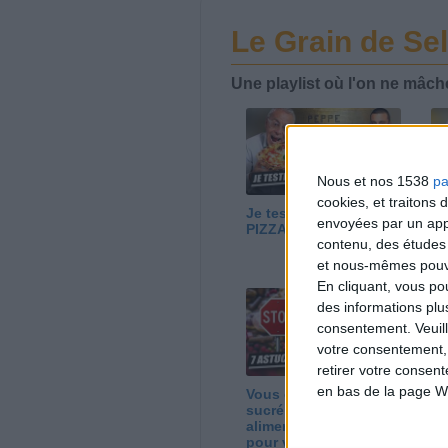
Le Grain de Sel
Une playlist où l'on ne mâch
Nous et nos 1538
pa
cookies, et traitons
Je teste la MEILLEURE
Ea
envoyées par un appa
PIZZA du MONDE !
Co
contenu, des études
Fr
pl
et nous-mêmes pouvon
En cliquant, vous p
des informations plu
consentement.
Veuil
votre consentement,
retirer votre consen
en bas de la page W
Vous craquez sur le
No
sucré ? 7 astuces
gr
alimentaires simples
ma
pour vous libérer
vo