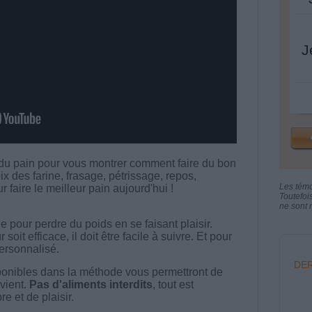
J
 du pain pour vous montrer comment faire du bon
x des farine, frasage, pétrissage, repos,
Les tém
r faire le meilleur pain aujourd'hui !
Toutefoi
ne sont n
 pour perdre du poids en se faisant plaisir.
t efficace, il doit être facile à suivre. Et pour
 personnalisé.
DER
onibles dans la méthode vous permettront de
vient.
Pas d'aliments interdits
, tout est
e et de plaisir.