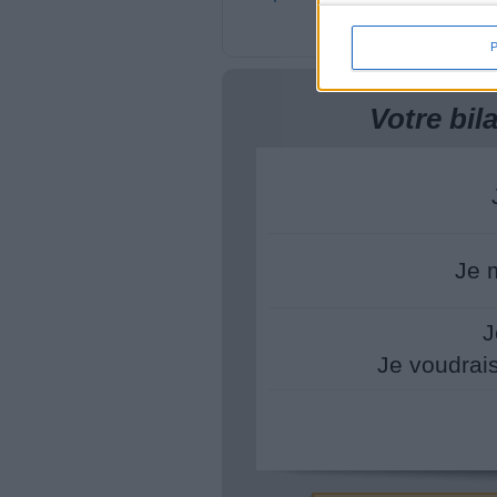
Votre bi
Je 
J
Je voudrai