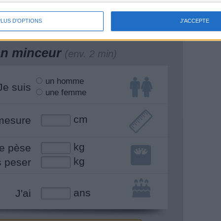
PLUS D'OPTIONS
J'ACCEPTE
lan minceur
(env. 2 min)
un homme
Je suis
une femme
cm
mesure
kg
e pèse
kg
s peser
ans
J'ai