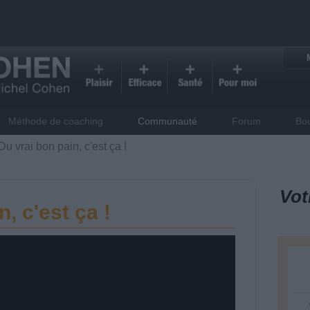
Méthode de coaching
Communauté
Forum
Bo
Du vrai bon pain, c'est ça !
Vot
, c'est ça !