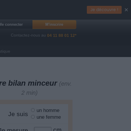
×
Je découvre !
Me connecter
M'inscrire
Contactez-nous au
04 11 88 01 12*
utique
re bilan minceur
(env.
2 min)
un homme
Je suis
une femme
cm
Je mesure