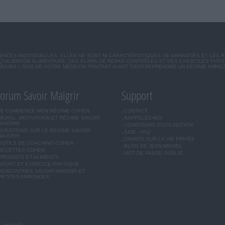
CES INDIVIDUELLES. ELLES NE SONT NI CARACTÉRISTIQUES, NI GARANTIES ET LES 
UILIBRAGE ALIMENTAIRE, DES PLANS DE REPAS CONTRÔLÉS ET DES EXERCICES PHY
OURS L'AVIS DE VOTRE MÉDECIN TRAITANT AVANT D'ENTREPRENDRE UN RÉGIME AMINC
orum Savoir Maigrir
Support
JE COMMENCE MON RÉGIME COHEN
CONTACT
MORAL, MOTIVATION ET RÉGIME SAVOIR
RAPPELEZ-MOI
MAIGRIR
CONDITIONS D'UTILISATION
QUESTIONS SUR LE RÉGIME SAVOIR
AIDE - FAQ
MAIGRIR
CHARTE SUR LA VIE PRIVÉE
OUTILS DE COACHING COHEN
BLOG DE JEAN MICHEL
RECETTES COHEN
MOT DE PASSE OUBLIÉ
PRODUITS ET ALIMENTS
SPORT ET EXERCICE PHYSIQUE
RENCONTRES SAVOIR MAIGRIR ET
PETITES ANNONCES
u vendredi.