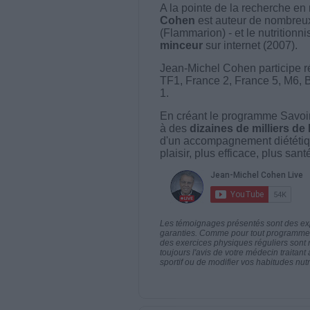
A la pointe de la recherche en 
Cohen
est auteur de nombreux 
(Flammarion) - et le nutritionni
minceur
sur internet (2007).
Jean-Michel Cohen participe r
TF1, France 2, France 5, M6, 
1.
En créant le programme Savoir
à des
dizaines de milliers de
d'un accompagnement diététiq
plaisir, plus efficace, plus san
Les témoignages présentés sont des expé
garanties. Comme pour tout programme d
des exercices physiques réguliers sont
toujours l'avis de votre médecin traita
sportif ou de modifier vos habitudes nutr